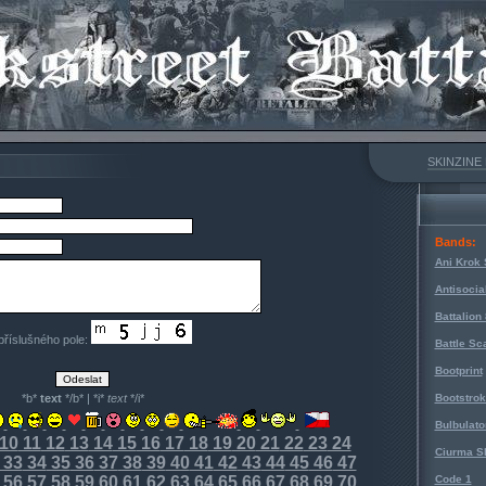
SKINZINE
Bands:
Ani Krok 
Antisocia
Battalion
 příslušného pole:
Battle Sc
Bootprint
*b*
text
*/b* | *i*
text
*/i*
Bootstro
Bulbulato
10
11
12
13
14
15
16
17
18
19
20
21
22
23
24
Ciurma S
33
34
35
36
37
38
39
40
41
42
43
44
45
46
47
56
57
58
59
60
61
62
63
64
65
66
67
68
69
70
Code 1