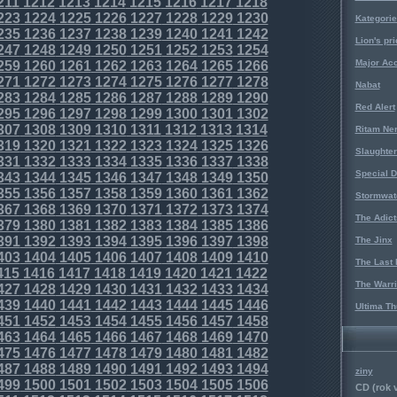
211
1212
1213
1214
1215
1216
1217
1218
223
1224
1225
1226
1227
1228
1229
1230
Kategorie
235
1236
1237
1238
1239
1240
1241
1242
Lion's pri
247
1248
1249
1250
1251
1252
1253
1254
Major Acc
259
1260
1261
1262
1263
1264
1265
1266
271
1272
1273
1274
1275
1276
1277
1278
Nabat
283
1284
1285
1286
1287
1288
1289
1290
Red Alert
295
1296
1297
1298
1299
1300
1301
1302
307
1308
1309
1310
1311
1312
1313
1314
Ritam Ne
319
1320
1321
1322
1323
1324
1325
1326
Slaughter
331
1332
1333
1334
1335
1336
1337
1338
Special D
343
1344
1345
1346
1347
1348
1349
1350
355
1356
1357
1358
1359
1360
1361
1362
Stormwat
367
1368
1369
1370
1371
1372
1373
1374
The Adict
379
1380
1381
1382
1383
1384
1385
1386
391
1392
1393
1394
1395
1396
1397
1398
The Jinx
403
1404
1405
1406
1407
1408
1409
1410
The Last 
415
1416
1417
1418
1419
1420
1421
1422
The Warri
427
1428
1429
1430
1431
1432
1433
1434
439
1440
1441
1442
1443
1444
1445
1446
Ultima Th
451
1452
1453
1454
1455
1456
1457
1458
463
1464
1465
1466
1467
1468
1469
1470
475
1476
1477
1478
1479
1480
1481
1482
487
1488
1489
1490
1491
1492
1493
1494
ziny
499
1500
1501
1502
1503
1504
1505
1506
CD (rok 