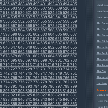
5
486
487
488
489
490
491
492
493
494
495
Short Cr
1
502
503
504
505
506
507
508
509
510
511
Smashpoi
7
518
519
520
521
522
523
524
525
526
527
3
534
535
536
537
538
539
540
541
542
543
Superyob
9
550
551
552
553
554
555
556
557
558
559
The Agita
5
566
567
568
569
570
571
572
573
574
575
The Black
1
582
583
584
585
586
587
588
589
590
591
7
598
599
600
601
602
603
604
605
606
607
The Casu
3
614
615
616
617
618
619
620
621
622
623
The Clich
9
630
631
632
633
634
635
636
637
638
639
5
646
647
648
649
650
651
652
653
654
655
The Incit
1
662
663
664
665
666
667
668
669
670
671
The Junk
7
678
679
680
681
682
683
684
685
686
687
The Lond
3
694
695
696
697
698
699
700
701
702
703
9
710
711
712
713
714
715
716
717
718
719
The Pera
5
726
727
728
729
730
731
732
733
734
735
The Riot
1
742
743
744
745
746
747
748
749
750
751
7
758
759
760
761
762
763
764
765
766
767
The Vende
3
774
775
776
777
778
779
780
781
782
783
Unit Lost
9
790
791
792
793
794
795
796
797
798
799
5
806
807
808
809
810
811
812
813
814
815
Scene su
1
822
823
824
825
826
827
828
829
830
831
Duchin (B
7
838
839
840
841
842
843
844
845
846
847
Peter (Pu
3
854
855
856
857
858
859
860
861
862
863
Picko (R