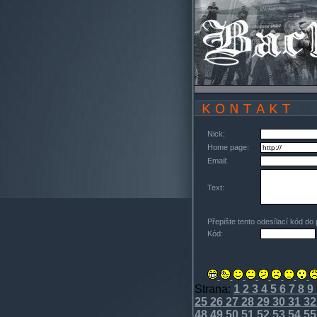
Nick:
Home page:
Email:
Text:
Přepište tento odesílací kód do
Kód:
Strana:
1
2
3
4
5
6
7
8
9
25
26
27
28
29
30
31
32
48
49
50
51
52
53
54
55