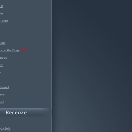
 C
de
ident
reda
 and the Dogs
NEW!
uties
ch
s
Resort
ors
ule
vydání):