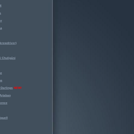
4
s
er
na
krewdriver)
 Chuligáni
ne
ns
Darlings
NEW!
Artaban
lence
iquell