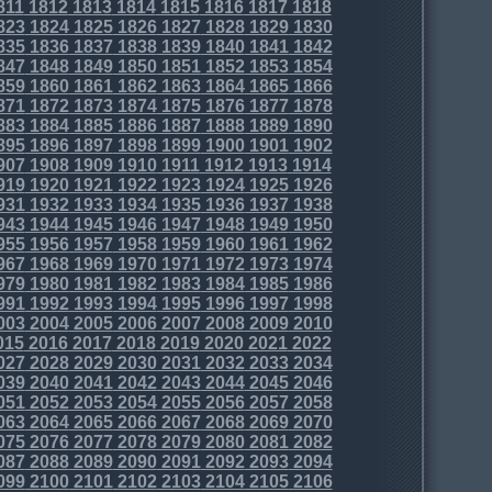
811
1812
1813
1814
1815
1816
1817
1818
823
1824
1825
1826
1827
1828
1829
1830
835
1836
1837
1838
1839
1840
1841
1842
847
1848
1849
1850
1851
1852
1853
1854
859
1860
1861
1862
1863
1864
1865
1866
871
1872
1873
1874
1875
1876
1877
1878
883
1884
1885
1886
1887
1888
1889
1890
895
1896
1897
1898
1899
1900
1901
1902
907
1908
1909
1910
1911
1912
1913
1914
919
1920
1921
1922
1923
1924
1925
1926
931
1932
1933
1934
1935
1936
1937
1938
943
1944
1945
1946
1947
1948
1949
1950
955
1956
1957
1958
1959
1960
1961
1962
967
1968
1969
1970
1971
1972
1973
1974
979
1980
1981
1982
1983
1984
1985
1986
991
1992
1993
1994
1995
1996
1997
1998
003
2004
2005
2006
2007
2008
2009
2010
015
2016
2017
2018
2019
2020
2021
2022
027
2028
2029
2030
2031
2032
2033
2034
039
2040
2041
2042
2043
2044
2045
2046
051
2052
2053
2054
2055
2056
2057
2058
063
2064
2065
2066
2067
2068
2069
2070
075
2076
2077
2078
2079
2080
2081
2082
087
2088
2089
2090
2091
2092
2093
2094
099
2100
2101
2102
2103
2104
2105
2106