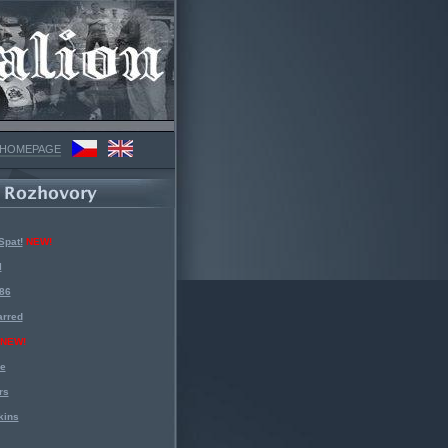
 HOMEPAGE
Spat!
NEW!
l
 86
arred
NEW!
ke
rs
kins