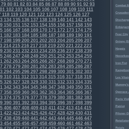
79
80
81
82
83
84
85
86
87
88
89
90
91
92
93
Combat 8
01
102
103
104
105
106
107
108
109
110
111
Crusader
7
118
119
120
121
122
123
124
125
126
127
3
134
135
136
137
138
139
140
141
142
143
Discharg
9
150
151
152
153
154
155
156
157
158
159
Enhärjar
5
166
167
168
169
170
171
172
173
174
175
Fear City
1
182
183
184
185
186
187
188
189
190
191
7
198
199
200
201
202
203
204
205
206
207
Grinny (S
3
214
215
216
217
218
219
220
221
222
223
Haggis
9
230
231
232
233
234
235
236
237
238
239
5
246
247
248
249
250
251
252
253
254
255
Hovorkovi
1
262
263
264
265
266
267
268
269
270
271
Iron Fist
7
278
279
280
281
282
283
284
285
286
287
Kampfzo
3
294
295
296
297
298
299
300
301
302
303
9
310
311
312
313
314
315
316
317
318
319
Les Vilai
5
326
327
328
329
330
331
332
333
334
335
Mummy's 
1
342
343
344
345
346
347
348
349
350
351
7
358
359
360
361
362
363
364
365
366
367
Operace 
3
374
375
376
377
378
379
380
381
382
383
Paris Vio
9
390
391
392
393
394
395
396
397
398
399
Patriot
5
406
407
408
409
410
411
412
413
414
415
1
422
423
424
425
426
427
428
429
430
431
Pilsner O
7
438
439
440
441
442
443
444
445
446
447
Retaliator
3
454
455
456
457
458
459
460
461
462
463
9
470
471
472
473
474
475
476
477
478
479
Roials