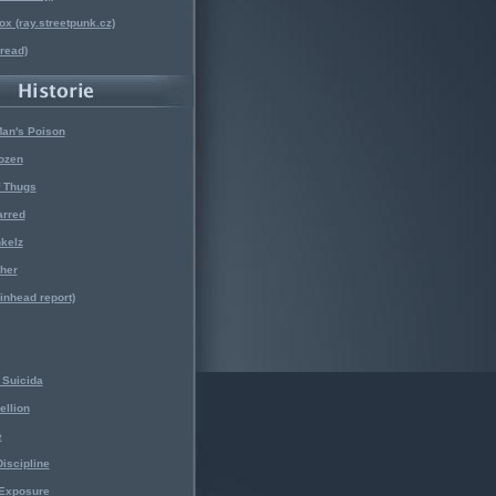
x (ray.streetpunk.cz)
nread)
Man's Poison
ozen
f Thugs
arred
kelz
her
kinhead report)
Suicida
ellion
e
iscipline
 Exposure