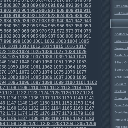
9
870
871
872
873
874
875
876
877
878
879
5
886
887
888
889
890
891
892
893
894
895
Ray Lenno
1
902
903
904
905
906
907
908
909
910
911
Slut (Ski
7
918
919
920
921
922
923
924
925
926
927
3
934
935
936
937
938
939
940
941
942
943
9
950
951
952
953
954
955
956
957
958
959
5
966
967
968
969
970
971
972
973
974
975
Another 
1
982
983
984
985
986
987
988
989
990
991
7
998
999
1000
1001
1002
1003
1004
1005
Bakers D
010
1011
1012
1013
1014
1015
1016
1017
Banner o
022
1023
1024
1025
1026
1027
1028
1029
Battle Sc
034
1035
1036
1037
1038
1039
1040
1041
046
1047
1048
1049
1050
1051
1052
1053
B?hse On
058
1059
1060
1061
1062
1063
1064
1065
Bonecrus
070
1071
1072
1073
1074
1075
1076
1077
082
1083
1084
1085
1086
1087
1088
1089
Brazil (S
094
1095
1096
1097
1098
1099
1100
1101
1102
Bruisers
07
1108
1109
1110
1111
1112
1113
1114
1115
Chelsea
20
1121
1122
1123
1124
1125
1126
1127
1128
33
1134
1135
1136
1137
1138
1139
1140
1141
Comando 
46
1147
1148
1149
1150
1151
1152
1153
1154
Dims Reb
59
1160
1161
1162
1163
1164
1165
1166
1167
72
1173
1174
1175
1176
1177
1178
1179
1180
Disciplin
85
1186
1187
1188
1189
1190
1191
1192
1193
Immoral D
98
1199
1200
1201
1202
1203
1204
1205
1206
Indecent