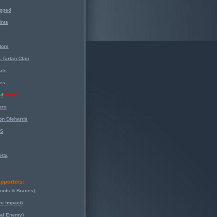
opped
nts
tors
 Tartan Clan
als
es
ed
NEW!
ers
on Diehards
-S
tta
pporters:
oots & Braces)
re Impact)
eal Enemy)