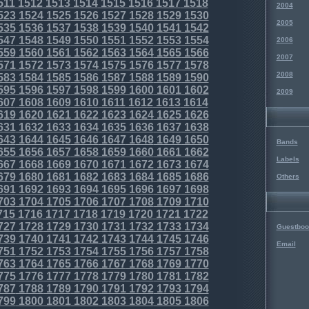
511
1512
1513
1514
1515
1516
1517
1518
2004
523
1524
1525
1526
1527
1528
1529
1530
2005
535
1536
1537
1538
1539
1540
1541
1542
547
1548
1549
1550
1551
1552
1553
1554
2006
559
1560
1561
1562
1563
1564
1565
1566
2007
571
1572
1573
1574
1575
1576
1577
1578
2008
583
1584
1585
1586
1587
1588
1589
1590
595
1596
1597
1598
1599
1600
1601
1602
2009
607
1608
1609
1610
1611
1612
1613
1614
619
1620
1621
1622
1623
1624
1625
1626
631
1632
1633
1634
1635
1636
1637
1638
643
1644
1645
1646
1647
1648
1649
1650
Bands
655
1656
1657
1658
1659
1660
1661
1662
Labels
667
1668
1669
1670
1671
1672
1673
1674
679
1680
1681
1682
1683
1684
1685
1686
Others
691
1692
1693
1694
1695
1696
1697
1698
703
1704
1705
1706
1707
1708
1709
1710
715
1716
1717
1718
1719
1720
1721
1722
727
1728
1729
1730
1731
1732
1733
1734
Guestboo
739
1740
1741
1742
1743
1744
1745
1746
Email
751
1752
1753
1754
1755
1756
1757
1758
763
1764
1765
1766
1767
1768
1769
1770
775
1776
1777
1778
1779
1780
1781
1782
787
1788
1789
1790
1791
1792
1793
1794
799
1800
1801
1802
1803
1804
1805
1806