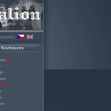
 HOMEPAGE
Spat!
NEW!
l
 86
arred
NEW!
ke
rs
kins