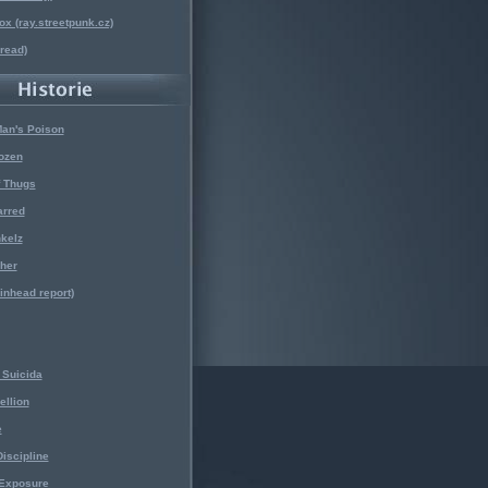
x (ray.streetpunk.cz)
nread)
Man's Poison
ozen
f Thugs
arred
kelz
her
kinhead report)
Suicida
ellion
e
iscipline
 Exposure