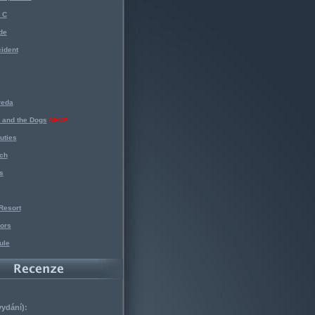
 C
de
ident
reda
 and the Dogs
NEW!
uties
ch
s
Resort
ors
ule
vydání):