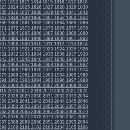
811
1812
1813
1814
1815
1816
1817
1818
823
1824
1825
1826
1827
1828
1829
1830
835
1836
1837
1838
1839
1840
1841
1842
847
1848
1849
1850
1851
1852
1853
1854
859
1860
1861
1862
1863
1864
1865
1866
871
1872
1873
1874
1875
1876
1877
1878
883
1884
1885
1886
1887
1888
1889
1890
895
1896
1897
1898
1899
1900
1901
1902
907
1908
1909
1910
1911
1912
1913
1914
919
1920
1921
1922
1923
1924
1925
1926
931
1932
1933
1934
1935
1936
1937
1938
943
1944
1945
1946
1947
1948
1949
1950
955
1956
1957
1958
1959
1960
1961
1962
967
1968
1969
1970
1971
1972
1973
1974
979
1980
1981
1982
1983
1984
1985
1986
991
1992
1993
1994
1995
1996
1997
1998
003
2004
2005
2006
2007
2008
2009
2010
015
2016
2017
2018
2019
2020
2021
2022
027
2028
2029
2030
2031
2032
2033
2034
039
2040
2041
2042
2043
2044
2045
2046
051
2052
2053
2054
2055
2056
2057
2058
063
2064
2065
2066
2067
2068
2069
2070
075
2076
2077
2078
2079
2080
2081
2082
087
2088
2089
2090
2091
2092
2093
2094
099
2100
2101
2102
2103
2104
2105
2106