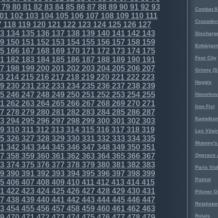
79
80
81
82
83
84
85
86
87
88
89
90
91
92
93
Combat 8
01
102
103
104
105
106
107
108
109
110
111
Crusader
7
118
119
120
121
122
123
124
125
126
127
3
134
135
136
137
138
139
140
141
142
143
Discharg
9
150
151
152
153
154
155
156
157
158
159
Enhärjar
5
166
167
168
169
170
171
172
173
174
175
Fear City
1
182
183
184
185
186
187
188
189
190
191
7
198
199
200
201
202
203
204
205
206
207
Grinny (S
3
214
215
216
217
218
219
220
221
222
223
Haggis
9
230
231
232
233
234
235
236
237
238
239
5
246
247
248
249
250
251
252
253
254
255
Hovorkovi
1
262
263
264
265
266
267
268
269
270
271
Iron Fist
7
278
279
280
281
282
283
284
285
286
287
Kampfzo
3
294
295
296
297
298
299
300
301
302
303
9
310
311
312
313
314
315
316
317
318
319
Les Vilai
5
326
327
328
329
330
331
332
333
334
335
Mummy's 
1
342
343
344
345
346
347
348
349
350
351
7
358
359
360
361
362
363
364
365
366
367
Operace 
3
374
375
376
377
378
379
380
381
382
383
Paris Vio
9
390
391
392
393
394
395
396
397
398
399
Patriot
5
406
407
408
409
410
411
412
413
414
415
1
422
423
424
425
426
427
428
429
430
431
Pilsner O
7
438
439
440
441
442
443
444
445
446
447
Retaliator
3
454
455
456
457
458
459
460
461
462
463
9
470
471
472
473
474
475
476
477
478
479
Roials