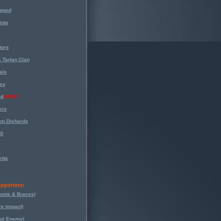
opped
nts
tors
 Tartan Clan
als
es
ed
NEW!
ers
on Diehards
-S
tta
pporters:
oots & Braces)
re Impact)
eal Enemy)