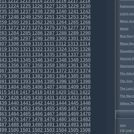
211
1212
1213
1214
1215
1216
1217
1218
223
1224
1225
1226
1227
1228
1229
1230
Kategorie
235
1236
1237
1238
1239
1240
1241
1242
Lion's pri
247
1248
1249
1250
1251
1252
1253
1254
Major Acc
259
1260
1261
1262
1263
1264
1265
1266
271
1272
1273
1274
1275
1276
1277
1278
Nabat
283
1284
1285
1286
1287
1288
1289
1290
Red Alert
295
1296
1297
1298
1299
1300
1301
1302
307
1308
1309
1310
1311
1312
1313
1314
Ritam Ne
319
1320
1321
1322
1323
1324
1325
1326
Slaughter
331
1332
1333
1334
1335
1336
1337
1338
Special D
343
1344
1345
1346
1347
1348
1349
1350
355
1356
1357
1358
1359
1360
1361
1362
Stormwat
367
1368
1369
1370
1371
1372
1373
1374
The Adict
379
1380
1381
1382
1383
1384
1385
1386
391
1392
1393
1394
1395
1396
1397
1398
The Jinx
403
1404
1405
1406
1407
1408
1409
1410
The Last 
415
1416
1417
1418
1419
1420
1421
1422
The Warri
427
1428
1429
1430
1431
1432
1433
1434
439
1440
1441
1442
1443
1444
1445
1446
Ultima Th
451
1452
1453
1454
1455
1456
1457
1458
463
1464
1465
1466
1467
1468
1469
1470
475
1476
1477
1478
1479
1480
1481
1482
487
1488
1489
1490
1491
1492
1493
1494
ziny
499
1500
1501
1502
1503
1504
1505
1506
CD (rok 