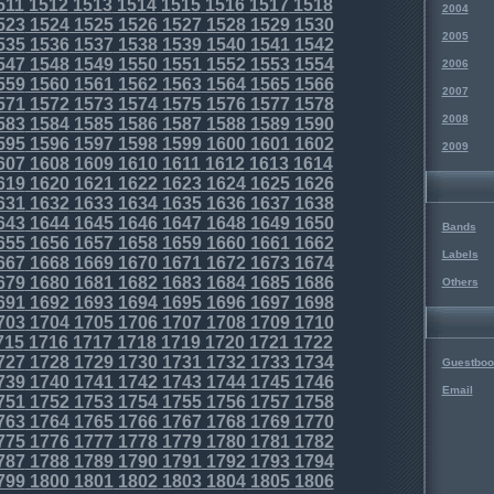
511
1512
1513
1514
1515
1516
1517
1518
2004
523
1524
1525
1526
1527
1528
1529
1530
2005
535
1536
1537
1538
1539
1540
1541
1542
547
1548
1549
1550
1551
1552
1553
1554
2006
559
1560
1561
1562
1563
1564
1565
1566
2007
571
1572
1573
1574
1575
1576
1577
1578
2008
583
1584
1585
1586
1587
1588
1589
1590
595
1596
1597
1598
1599
1600
1601
1602
2009
607
1608
1609
1610
1611
1612
1613
1614
619
1620
1621
1622
1623
1624
1625
1626
631
1632
1633
1634
1635
1636
1637
1638
643
1644
1645
1646
1647
1648
1649
1650
Bands
655
1656
1657
1658
1659
1660
1661
1662
Labels
667
1668
1669
1670
1671
1672
1673
1674
679
1680
1681
1682
1683
1684
1685
1686
Others
691
1692
1693
1694
1695
1696
1697
1698
703
1704
1705
1706
1707
1708
1709
1710
715
1716
1717
1718
1719
1720
1721
1722
727
1728
1729
1730
1731
1732
1733
1734
Guestboo
739
1740
1741
1742
1743
1744
1745
1746
Email
751
1752
1753
1754
1755
1756
1757
1758
763
1764
1765
1766
1767
1768
1769
1770
775
1776
1777
1778
1779
1780
1781
1782
787
1788
1789
1790
1791
1792
1793
1794
799
1800
1801
1802
1803
1804
1805
1806