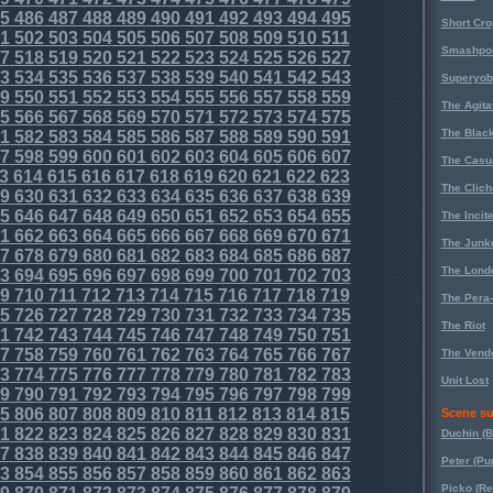
5
486
487
488
489
490
491
492
493
494
495
Short Cr
1
502
503
504
505
506
507
508
509
510
511
Smashpoi
7
518
519
520
521
522
523
524
525
526
527
3
534
535
536
537
538
539
540
541
542
543
Superyob
9
550
551
552
553
554
555
556
557
558
559
The Agita
5
566
567
568
569
570
571
572
573
574
575
The Black
1
582
583
584
585
586
587
588
589
590
591
7
598
599
600
601
602
603
604
605
606
607
The Casu
3
614
615
616
617
618
619
620
621
622
623
The Clich
9
630
631
632
633
634
635
636
637
638
639
5
646
647
648
649
650
651
652
653
654
655
The Incit
1
662
663
664
665
666
667
668
669
670
671
The Junk
7
678
679
680
681
682
683
684
685
686
687
The Lond
3
694
695
696
697
698
699
700
701
702
703
9
710
711
712
713
714
715
716
717
718
719
The Pera
5
726
727
728
729
730
731
732
733
734
735
The Riot
1
742
743
744
745
746
747
748
749
750
751
7
758
759
760
761
762
763
764
765
766
767
The Vende
3
774
775
776
777
778
779
780
781
782
783
Unit Lost
9
790
791
792
793
794
795
796
797
798
799
5
806
807
808
809
810
811
812
813
814
815
Scene su
1
822
823
824
825
826
827
828
829
830
831
Duchin (B
7
838
839
840
841
842
843
844
845
846
847
Peter (Pu
3
854
855
856
857
858
859
860
861
862
863
Picko (R