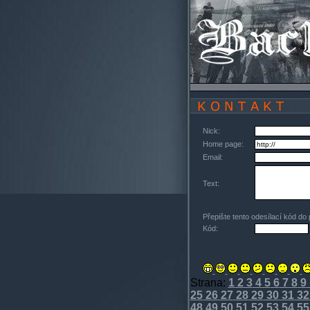
Nick:
Home page:
Email:
Text:
Přepište tento odesílací kód do
Kód:
Strana:
1
2
3
4
5
6
7
8
9
25
26
27
28
29
30
31
32
48
49
50
51
52
53
54
55