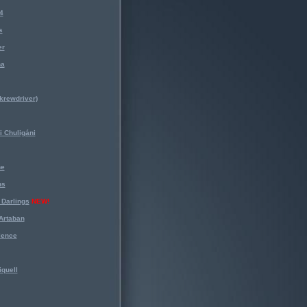
4
s
er
na
krewdriver)
 Chuligáni
ne
ns
Darlings
NEW!
Artaban
lence
iquell