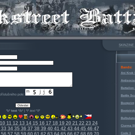
SKINZINE
Bands:
Ani Krok 
Antisocia
Battalion
 příslušného pole:
Battle Sc
Bootprint
*b*
text
*/b* | *i*
text
*/i*
Bootstro
Bulbulato
10
11
12
13
14
15
16
17
18
19
20
21
22
23
24
Ciurma S
33
34
35
36
37
38
39
40
41
42
43
44
45
46
47
56
57
58
59
60
61
62
63
64
65
66
67
68
69
70
Code 1