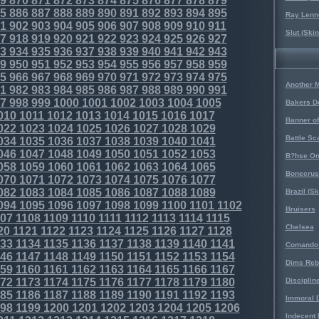
9
870
871
872
873
874
875
876
877
878
879
5
886
887
888
889
890
891
892
893
894
895
Ray Lenno
1
902
903
904
905
906
907
908
909
910
911
Slut (Ski
7
918
919
920
921
922
923
924
925
926
927
3
934
935
936
937
938
939
940
941
942
943
9
950
951
952
953
954
955
956
957
958
959
5
966
967
968
969
970
971
972
973
974
975
Another 
1
982
983
984
985
986
987
988
989
990
991
7
998
999
1000
1001
1002
1003
1004
1005
Bakers D
010
1011
1012
1013
1014
1015
1016
1017
Banner o
022
1023
1024
1025
1026
1027
1028
1029
Battle Sc
034
1035
1036
1037
1038
1039
1040
1041
046
1047
1048
1049
1050
1051
1052
1053
B?hse On
058
1059
1060
1061
1062
1063
1064
1065
Bonecrus
070
1071
1072
1073
1074
1075
1076
1077
082
1083
1084
1085
1086
1087
1088
1089
Brazil (S
094
1095
1096
1097
1098
1099
1100
1101
1102
Bruisers
07
1108
1109
1110
1111
1112
1113
1114
1115
Chelsea
20
1121
1122
1123
1124
1125
1126
1127
1128
33
1134
1135
1136
1137
1138
1139
1140
1141
Comando 
46
1147
1148
1149
1150
1151
1152
1153
1154
Dims Reb
59
1160
1161
1162
1163
1164
1165
1166
1167
72
1173
1174
1175
1176
1177
1178
1179
1180
Disciplin
85
1186
1187
1188
1189
1190
1191
1192
1193
Immoral D
98
1199
1200
1201
1202
1203
1204
1205
1206
Indecent