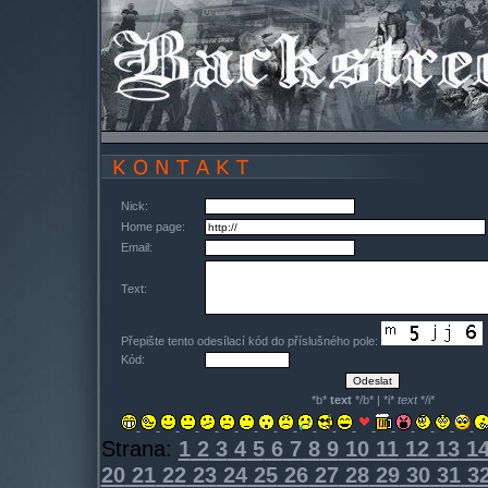
Nick:
Home page:
Email:
Text:
Přepište tento odesílací kód do příslušného pole:
Kód:
*b*
text
*/b* | *i*
text
*/i*
Strana:
1
2
3
4
5
6
7
8
9
10
11
12
13
1
20
21
22
23
24
25
26
27
28
29
30
31
3