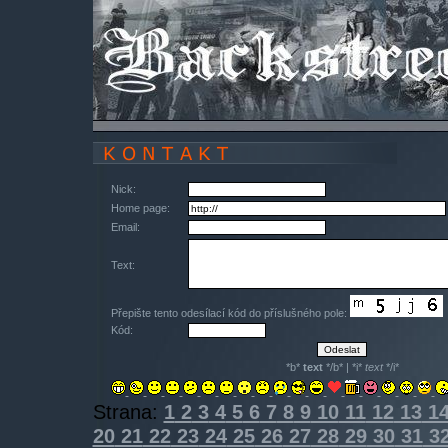
Nick:
Home page:
Email:
Text:
Přepište tento odesílací kód do příslušného pole:
Kód:
*b*
text
*/b* | *i*
text
*/i*
Strana:
1
2
3
4
5
6
7
8
9
10
11
12
13
1
20
21
22
23
24
25
26
27
28
29
30
31
3