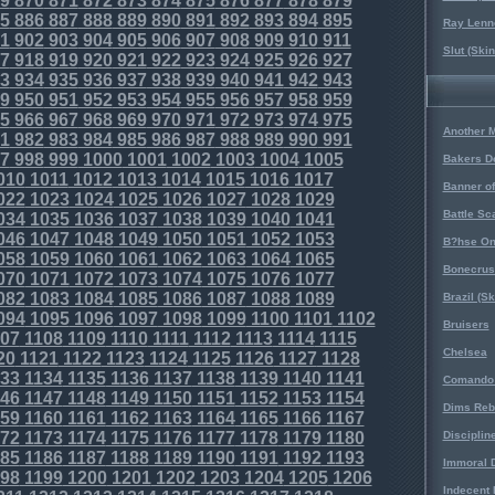
9
870
871
872
873
874
875
876
877
878
879
5
886
887
888
889
890
891
892
893
894
895
Ray Lenno
1
902
903
904
905
906
907
908
909
910
911
Slut (Ski
7
918
919
920
921
922
923
924
925
926
927
3
934
935
936
937
938
939
940
941
942
943
9
950
951
952
953
954
955
956
957
958
959
5
966
967
968
969
970
971
972
973
974
975
Another 
1
982
983
984
985
986
987
988
989
990
991
7
998
999
1000
1001
1002
1003
1004
1005
Bakers D
010
1011
1012
1013
1014
1015
1016
1017
Banner o
022
1023
1024
1025
1026
1027
1028
1029
Battle Sc
034
1035
1036
1037
1038
1039
1040
1041
046
1047
1048
1049
1050
1051
1052
1053
B?hse On
058
1059
1060
1061
1062
1063
1064
1065
Bonecrus
070
1071
1072
1073
1074
1075
1076
1077
082
1083
1084
1085
1086
1087
1088
1089
Brazil (S
094
1095
1096
1097
1098
1099
1100
1101
1102
Bruisers
07
1108
1109
1110
1111
1112
1113
1114
1115
Chelsea
20
1121
1122
1123
1124
1125
1126
1127
1128
33
1134
1135
1136
1137
1138
1139
1140
1141
Comando 
46
1147
1148
1149
1150
1151
1152
1153
1154
Dims Reb
59
1160
1161
1162
1163
1164
1165
1166
1167
72
1173
1174
1175
1176
1177
1178
1179
1180
Disciplin
85
1186
1187
1188
1189
1190
1191
1192
1193
Immoral D
98
1199
1200
1201
1202
1203
1204
1205
1206
Indecent