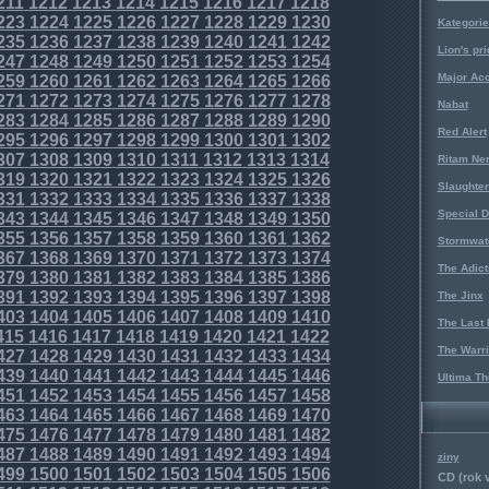
211
1212
1213
1214
1215
1216
1217
1218
223
1224
1225
1226
1227
1228
1229
1230
Kategorie
235
1236
1237
1238
1239
1240
1241
1242
Lion's pri
247
1248
1249
1250
1251
1252
1253
1254
Major Acc
259
1260
1261
1262
1263
1264
1265
1266
271
1272
1273
1274
1275
1276
1277
1278
Nabat
283
1284
1285
1286
1287
1288
1289
1290
Red Alert
295
1296
1297
1298
1299
1300
1301
1302
307
1308
1309
1310
1311
1312
1313
1314
Ritam Ne
319
1320
1321
1322
1323
1324
1325
1326
Slaughter
331
1332
1333
1334
1335
1336
1337
1338
Special D
343
1344
1345
1346
1347
1348
1349
1350
355
1356
1357
1358
1359
1360
1361
1362
Stormwat
367
1368
1369
1370
1371
1372
1373
1374
The Adict
379
1380
1381
1382
1383
1384
1385
1386
391
1392
1393
1394
1395
1396
1397
1398
The Jinx
403
1404
1405
1406
1407
1408
1409
1410
The Last 
415
1416
1417
1418
1419
1420
1421
1422
The Warri
427
1428
1429
1430
1431
1432
1433
1434
439
1440
1441
1442
1443
1444
1445
1446
Ultima Th
451
1452
1453
1454
1455
1456
1457
1458
463
1464
1465
1466
1467
1468
1469
1470
475
1476
1477
1478
1479
1480
1481
1482
487
1488
1489
1490
1491
1492
1493
1494
ziny
499
1500
1501
1502
1503
1504
1505
1506
CD (rok 