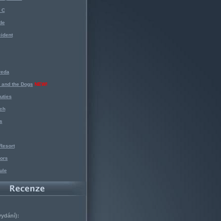
 C
de
ident
reda
 and the Dogs
NEW!
uties
ch
s
Resort
ors
ule
vydání):