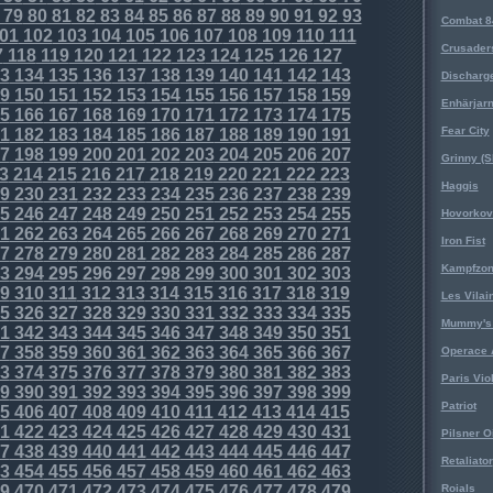
79
80
81
82
83
84
85
86
87
88
89
90
91
92
93
Combat 8
01
102
103
104
105
106
107
108
109
110
111
Crusader
7
118
119
120
121
122
123
124
125
126
127
3
134
135
136
137
138
139
140
141
142
143
Discharg
9
150
151
152
153
154
155
156
157
158
159
Enhärjar
5
166
167
168
169
170
171
172
173
174
175
Fear City
1
182
183
184
185
186
187
188
189
190
191
7
198
199
200
201
202
203
204
205
206
207
Grinny (S
3
214
215
216
217
218
219
220
221
222
223
Haggis
9
230
231
232
233
234
235
236
237
238
239
5
246
247
248
249
250
251
252
253
254
255
Hovorkovi
1
262
263
264
265
266
267
268
269
270
271
Iron Fist
7
278
279
280
281
282
283
284
285
286
287
Kampfzo
3
294
295
296
297
298
299
300
301
302
303
9
310
311
312
313
314
315
316
317
318
319
Les Vilai
5
326
327
328
329
330
331
332
333
334
335
Mummy's 
1
342
343
344
345
346
347
348
349
350
351
7
358
359
360
361
362
363
364
365
366
367
Operace 
3
374
375
376
377
378
379
380
381
382
383
Paris Vio
9
390
391
392
393
394
395
396
397
398
399
Patriot
5
406
407
408
409
410
411
412
413
414
415
1
422
423
424
425
426
427
428
429
430
431
Pilsner O
7
438
439
440
441
442
443
444
445
446
447
Retaliator
3
454
455
456
457
458
459
460
461
462
463
9
470
471
472
473
474
475
476
477
478
479
Roials