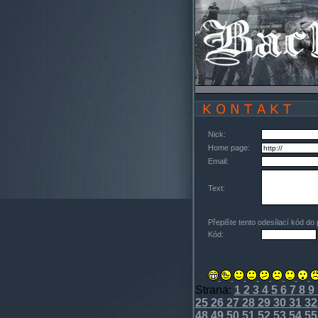
Nick:
Home page:
Email:
Text:
Přepište tento odesílací kód do
Kód:
Strana:
1
2
3
4
5
6
7
8
9
25
26
27
28
29
30
31
32
48
49
50
51
52
53
54
55