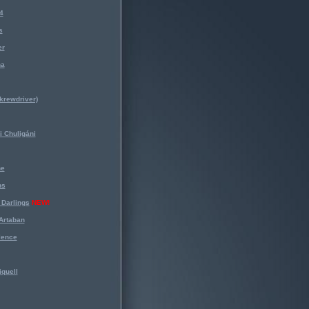
4
s
er
na
krewdriver)
 Chuligáni
ne
ns
Darlings
NEW!
Artaban
lence
iquell