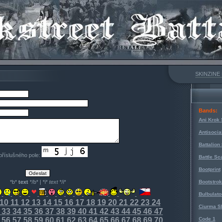
SKINZINE
Bands:
Ani Krok 
Antisocia
Battalion
 příslušného pole:
Battle Sc
Bootprint
*b*
text
*/b* | *i*
text
*/i*
Bootstro
Bulbulato
10
11
12
13
14
15
16
17
18
19
20
21
22
23
24
Ciurma S
33
34
35
36
37
38
39
40
41
42
43
44
45
46
47
56
57
58
59
60
61
62
63
64
65
66
67
68
69
70
Code 1