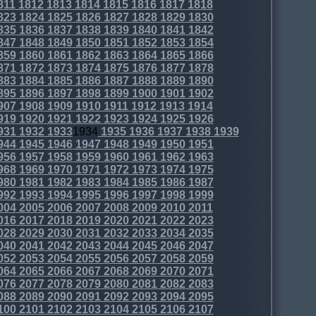
811
1812
1813
1814
1815
1816
1817
1818
823
1824
1825
1826
1827
1828
1829
1830
835
1836
1837
1838
1839
1840
1841
1842
847
1848
1849
1850
1851
1852
1853
1854
859
1860
1861
1862
1863
1864
1865
1866
871
1872
1873
1874
1875
1876
1877
1878
883
1884
1885
1886
1887
1888
1889
1890
895
1896
1897
1898
1899
1900
1901
1902
907
1908
1909
1910
1911
1912
1913
1914
919
1920
1921
1922
1923
1924
1925
1926
931
1932
1933
1934
1935
1936
1937
1938
1939
944
1945
1946
1947
1948
1949
1950
1951
956
1957
1958
1959
1960
1961
1962
1963
968
1969
1970
1971
1972
1973
1974
1975
980
1981
1982
1983
1984
1985
1986
1987
992
1993
1994
1995
1996
1997
1998
1999
004
2005
2006
2007
2008
2009
2010
2011
016
2017
2018
2019
2020
2021
2022
2023
028
2029
2030
2031
2032
2033
2034
2035
040
2041
2042
2043
2044
2045
2046
2047
052
2053
2054
2055
2056
2057
2058
2059
064
2065
2066
2067
2068
2069
2070
2071
076
2077
2078
2079
2080
2081
2082
2083
088
2089
2090
2091
2092
2093
2094
2095
100
2101
2102
2103
2104
2105
2106
2107