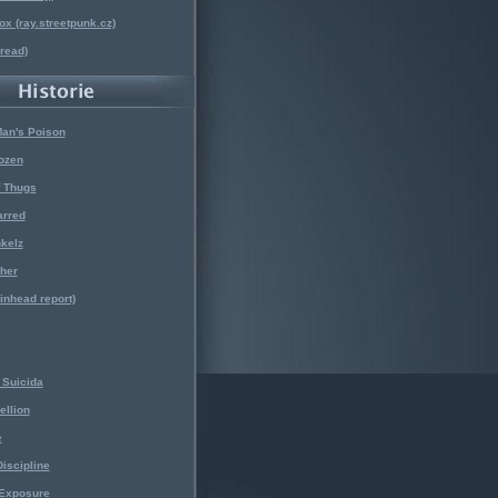
x (ray.streetpunk.cz)
nread)
Man's Poison
ozen
f Thugs
arred
kelz
her
kinhead report)
Suicida
ellion
e
iscipline
 Exposure