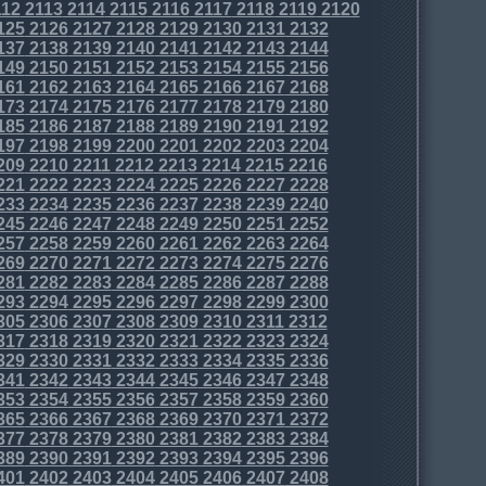
12
2113
2114
2115
2116
2117
2118
2119
2120
125
2126
2127
2128
2129
2130
2131
2132
137
2138
2139
2140
2141
2142
2143
2144
149
2150
2151
2152
2153
2154
2155
2156
161
2162
2163
2164
2165
2166
2167
2168
173
2174
2175
2176
2177
2178
2179
2180
185
2186
2187
2188
2189
2190
2191
2192
197
2198
2199
2200
2201
2202
2203
2204
209
2210
2211
2212
2213
2214
2215
2216
221
2222
2223
2224
2225
2226
2227
2228
233
2234
2235
2236
2237
2238
2239
2240
245
2246
2247
2248
2249
2250
2251
2252
257
2258
2259
2260
2261
2262
2263
2264
269
2270
2271
2272
2273
2274
2275
2276
281
2282
2283
2284
2285
2286
2287
2288
293
2294
2295
2296
2297
2298
2299
2300
305
2306
2307
2308
2309
2310
2311
2312
317
2318
2319
2320
2321
2322
2323
2324
329
2330
2331
2332
2333
2334
2335
2336
341
2342
2343
2344
2345
2346
2347
2348
353
2354
2355
2356
2357
2358
2359
2360
365
2366
2367
2368
2369
2370
2371
2372
377
2378
2379
2380
2381
2382
2383
2384
389
2390
2391
2392
2393
2394
2395
2396
401
2402
2403
2404
2405
2406
2407
2408