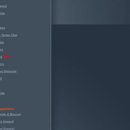
opped
nts
tors
 Tartan Clan
als
es
ed
NEW!
ers
on Diehards
-S
tta
pporters:
oots & Braces)
re Impact)
eal Enemy)