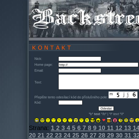
Nick:
Home page:
Email:
Text:
Přepište tento odesílací kód do příslušného pole:
Kód:
*b*
text
*/b* | *i*
text
*/i*
Strana:
1
2
3
4
5
6
7
8
9
10
11
12
13
1
20
21
22
23
24
25
26
27
28
29
30
31
3