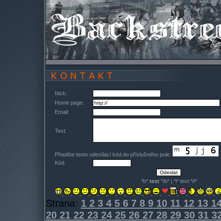
Nick:
Home page:
Email:
Text:
Přepište tento odesílací kód do příslušného pole:
Kód:
*b*
text
*/b* | *i*
text
*/i*
Strana:
1
2
3
4
5
6
7
8
9
10
11
12
13
1
20
21
22
23
24
25
26
27
28
29
30
31
3