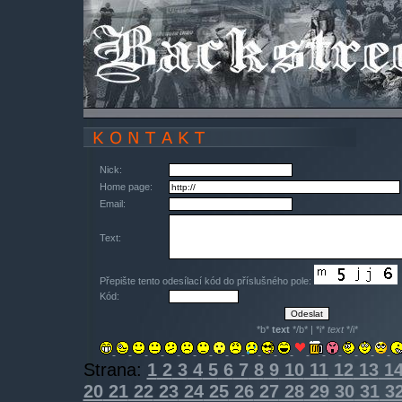
Nick:
Home page:
Email:
Text:
Přepište tento odesílací kód do příslušného pole:
Kód:
*b*
text
*/b* | *i*
text
*/i*
Strana:
1
2
3
4
5
6
7
8
9
10
11
12
13
1
20
21
22
23
24
25
26
27
28
29
30
31
3