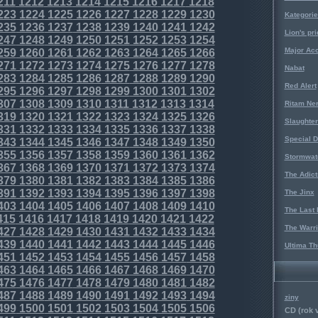
211
1212
1213
1214
1215
1216
1217
1218
223
1224
1225
1226
1227
1228
1229
1230
Kategorie
235
1236
1237
1238
1239
1240
1241
1242
Lion's pri
247
1248
1249
1250
1251
1252
1253
1254
Major Acc
259
1260
1261
1262
1263
1264
1265
1266
271
1272
1273
1274
1275
1276
1277
1278
Nabat
283
1284
1285
1286
1287
1288
1289
1290
Red Alert
295
1296
1297
1298
1299
1300
1301
1302
307
1308
1309
1310
1311
1312
1313
1314
Ritam Ne
319
1320
1321
1322
1323
1324
1325
1326
Slaughter
331
1332
1333
1334
1335
1336
1337
1338
Special D
343
1344
1345
1346
1347
1348
1349
1350
355
1356
1357
1358
1359
1360
1361
1362
Stormwat
367
1368
1369
1370
1371
1372
1373
1374
The Adict
379
1380
1381
1382
1383
1384
1385
1386
391
1392
1393
1394
1395
1396
1397
1398
The Jinx
403
1404
1405
1406
1407
1408
1409
1410
The Last 
415
1416
1417
1418
1419
1420
1421
1422
The Warri
427
1428
1429
1430
1431
1432
1433
1434
439
1440
1441
1442
1443
1444
1445
1446
Ultima Th
451
1452
1453
1454
1455
1456
1457
1458
463
1464
1465
1466
1467
1468
1469
1470
475
1476
1477
1478
1479
1480
1481
1482
487
1488
1489
1490
1491
1492
1493
1494
ziny
499
1500
1501
1502
1503
1504
1505
1506
CD (rok 