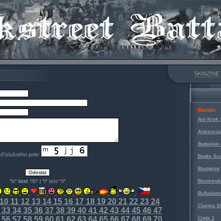
SKINZINE
Bands:
Ani Krok 
Antisocia
Battalion
 příslušného pole:
Battle Sc
Bootprint
*b*
text
*/b* | *i*
text
*/i*
Bootstro
Bulbulato
10
11
12
13
14
15
16
17
18
19
20
21
22
23
24
Ciurma S
33
34
35
36
37
38
39
40
41
42
43
44
45
46
47
56
57
58
59
60
61
62
63
64
65
66
67
68
69
70
Code 1