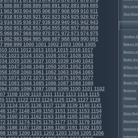
9
870
871
872
873
874
875
876
877
878
879
5
886
887
888
889
890
891
892
893
894
895
Ray Lenno
1
902
903
904
905
906
907
908
909
910
911
Slut (Ski
7
918
919
920
921
922
923
924
925
926
927
3
934
935
936
937
938
939
940
941
942
943
9
950
951
952
953
954
955
956
957
958
959
5
966
967
968
969
970
971
972
973
974
975
Another 
1
982
983
984
985
986
987
988
989
990
991
7
998
999
1000
1001
1002
1003
1004
1005
Bakers D
010
1011
1012
1013
1014
1015
1016
1017
Banner o
022
1023
1024
1025
1026
1027
1028
1029
Battle Sc
034
1035
1036
1037
1038
1039
1040
1041
046
1047
1048
1049
1050
1051
1052
1053
B?hse On
058
1059
1060
1061
1062
1063
1064
1065
Bonecrus
070
1071
1072
1073
1074
1075
1076
1077
082
1083
1084
1085
1086
1087
1088
1089
Brazil (S
094
1095
1096
1097
1098
1099
1100
1101
1102
Bruisers
07
1108
1109
1110
1111
1112
1113
1114
1115
Chelsea
20
1121
1122
1123
1124
1125
1126
1127
1128
33
1134
1135
1136
1137
1138
1139
1140
1141
Comando 
46
1147
1148
1149
1150
1151
1152
1153
1154
Dims Reb
59
1160
1161
1162
1163
1164
1165
1166
1167
72
1173
1174
1175
1176
1177
1178
1179
1180
Disciplin
85
1186
1187
1188
1189
1190
1191
1192
1193
Immoral D
98
1199
1200
1201
1202
1203
1204
1205
1206
Indecent