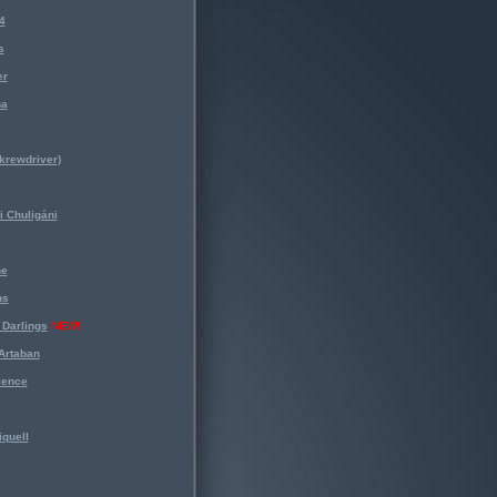
4
s
er
na
krewdriver)
 Chuligáni
ne
ns
Darlings
NEW!
Artaban
lence
iquell