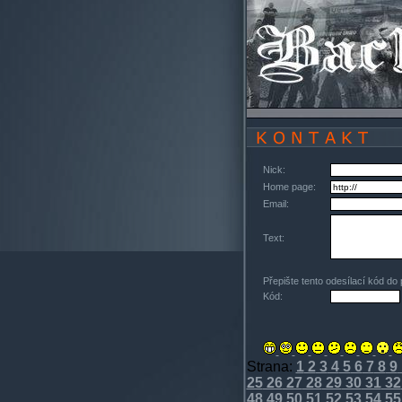
Nick:
Home page:
Email:
Text:
Přepište tento odesílací kód do
Kód:
Strana:
1
2
3
4
5
6
7
8
9
25
26
27
28
29
30
31
32
48
49
50
51
52
53
54
55