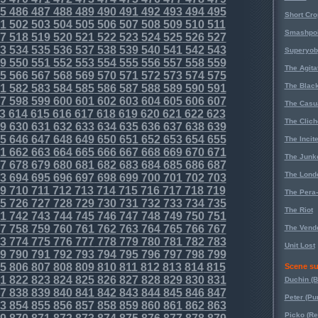
5
486
487
488
489
490
491
492
493
494
495
Short Cr
1
502
503
504
505
506
507
508
509
510
511
Smashpoi
7
518
519
520
521
522
523
524
525
526
527
3
534
535
536
537
538
539
540
541
542
543
Superyob
9
550
551
552
553
554
555
556
557
558
559
The Agita
5
566
567
568
569
570
571
572
573
574
575
The Black
1
582
583
584
585
586
587
588
589
590
591
7
598
599
600
601
602
603
604
605
606
607
The Casu
3
614
615
616
617
618
619
620
621
622
623
The Clich
9
630
631
632
633
634
635
636
637
638
639
5
646
647
648
649
650
651
652
653
654
655
The Incit
1
662
663
664
665
666
667
668
669
670
671
The Junk
7
678
679
680
681
682
683
684
685
686
687
The Lond
3
694
695
696
697
698
699
700
701
702
703
9
710
711
712
713
714
715
716
717
718
719
The Pera
5
726
727
728
729
730
731
732
733
734
735
The Riot
1
742
743
744
745
746
747
748
749
750
751
7
758
759
760
761
762
763
764
765
766
767
The Vende
3
774
775
776
777
778
779
780
781
782
783
Unit Lost
9
790
791
792
793
794
795
796
797
798
799
5
806
807
808
809
810
811
812
813
814
815
Scene su
1
822
823
824
825
826
827
828
829
830
831
Duchin (B
7
838
839
840
841
842
843
844
845
846
847
Peter (Pu
3
854
855
856
857
858
859
860
861
862
863
Picko (R