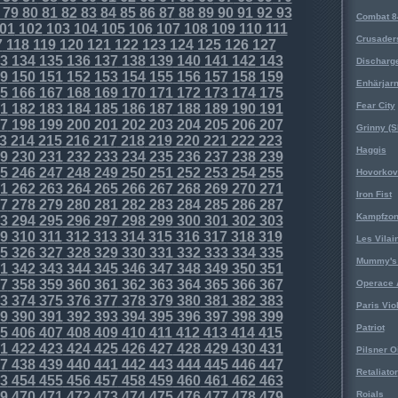
79
80
81
82
83
84
85
86
87
88
89
90
91
92
93
Combat 8
01
102
103
104
105
106
107
108
109
110
111
Crusader
7
118
119
120
121
122
123
124
125
126
127
3
134
135
136
137
138
139
140
141
142
143
Discharg
9
150
151
152
153
154
155
156
157
158
159
Enhärjar
5
166
167
168
169
170
171
172
173
174
175
Fear City
1
182
183
184
185
186
187
188
189
190
191
7
198
199
200
201
202
203
204
205
206
207
Grinny (S
3
214
215
216
217
218
219
220
221
222
223
Haggis
9
230
231
232
233
234
235
236
237
238
239
5
246
247
248
249
250
251
252
253
254
255
Hovorkovi
1
262
263
264
265
266
267
268
269
270
271
Iron Fist
7
278
279
280
281
282
283
284
285
286
287
Kampfzo
3
294
295
296
297
298
299
300
301
302
303
9
310
311
312
313
314
315
316
317
318
319
Les Vilai
5
326
327
328
329
330
331
332
333
334
335
Mummy's 
1
342
343
344
345
346
347
348
349
350
351
7
358
359
360
361
362
363
364
365
366
367
Operace 
3
374
375
376
377
378
379
380
381
382
383
Paris Vio
9
390
391
392
393
394
395
396
397
398
399
Patriot
5
406
407
408
409
410
411
412
413
414
415
1
422
423
424
425
426
427
428
429
430
431
Pilsner O
7
438
439
440
441
442
443
444
445
446
447
Retaliator
3
454
455
456
457
458
459
460
461
462
463
9
470
471
472
473
474
475
476
477
478
479
Roials