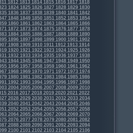
811
1812
1813
1814
1815
1816
1817
1818
823
1824
1825
1826
1827
1828
1829
1830
835
1836
1837
1838
1839
1840
1841
1842
847
1848
1849
1850
1851
1852
1853
1854
859
1860
1861
1862
1863
1864
1865
1866
871
1872
1873
1874
1875
1876
1877
1878
883
1884
1885
1886
1887
1888
1889
1890
895
1896
1897
1898
1899
1900
1901
1902
907
1908
1909
1910
1911
1912
1913
1914
919
1920
1921
1922
1923
1924
1925
1926
931
1932
1933
1934
1935
1936
1937
1938
943
1944
1945
1946
1947
1948
1949
1950
955
1956
1957
1958
1959
1960
1961
1962
967
1968
1969
1970
1971
1972
1973
1974
979
1980
1981
1982
1983
1984
1985
1986
991
1992
1993
1994
1995
1996
1997
1998
003
2004
2005
2006
2007
2008
2009
2010
015
2016
2017
2018
2019
2020
2021
2022
027
2028
2029
2030
2031
2032
2033
2034
039
2040
2041
2042
2043
2044
2045
2046
051
2052
2053
2054
2055
2056
2057
2058
063
2064
2065
2066
2067
2068
2069
2070
075
2076
2077
2078
2079
2080
2081
2082
087
2088
2089
2090
2091
2092
2093
2094
099
2100
2101
2102
2103
2104
2105
2106