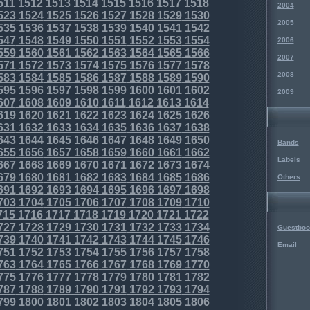
511
1512
1513
1514
1515
1516
1517
1518
2004
523
1524
1525
1526
1527
1528
1529
1530
2005
535
1536
1537
1538
1539
1540
1541
1542
547
1548
1549
1550
1551
1552
1553
1554
2006
559
1560
1561
1562
1563
1564
1565
1566
2007
571
1572
1573
1574
1575
1576
1577
1578
2008
583
1584
1585
1586
1587
1588
1589
1590
595
1596
1597
1598
1599
1600
1601
1602
2009
607
1608
1609
1610
1611
1612
1613
1614
619
1620
1621
1622
1623
1624
1625
1626
631
1632
1633
1634
1635
1636
1637
1638
643
1644
1645
1646
1647
1648
1649
1650
Bands
655
1656
1657
1658
1659
1660
1661
1662
Labels
667
1668
1669
1670
1671
1672
1673
1674
679
1680
1681
1682
1683
1684
1685
1686
Others
691
1692
1693
1694
1695
1696
1697
1698
703
1704
1705
1706
1707
1708
1709
1710
715
1716
1717
1718
1719
1720
1721
1722
727
1728
1729
1730
1731
1732
1733
1734
Guestboo
739
1740
1741
1742
1743
1744
1745
1746
Email
751
1752
1753
1754
1755
1756
1757
1758
763
1764
1765
1766
1767
1768
1769
1770
775
1776
1777
1778
1779
1780
1781
1782
787
1788
1789
1790
1791
1792
1793
1794
799
1800
1801
1802
1803
1804
1805
1806