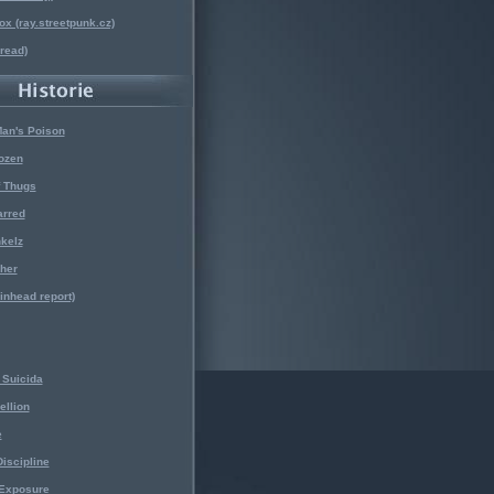
x (ray.streetpunk.cz)
nread)
Man's Poison
ozen
f Thugs
arred
kelz
her
kinhead report)
Suicida
ellion
e
iscipline
 Exposure