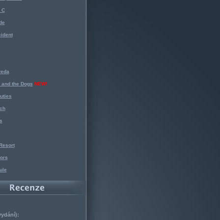
 C
de
ident
reda
 and the Dogs
NEW!
uties
ch
s
Resort
ors
ule
vydání):