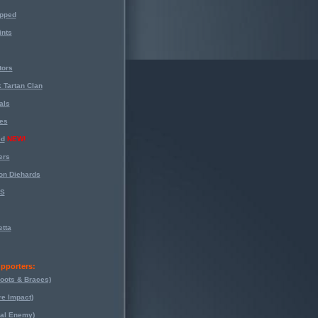
opped
nts
tors
 Tartan Clan
als
es
ed
NEW!
ers
on Diehards
-S
tta
pporters:
oots & Braces)
re Impact)
eal Enemy)