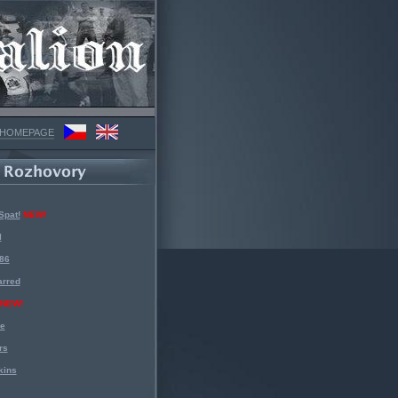
 HOMEPAGE
Spat!
NEW!
l
 86
arred
NEW!
ke
rs
kins