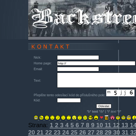
Nick:
Home page:
Email:
Text:
Přepište tento odesílací kód do příslušného pole:
Kód:
*b*
text
*/b* | *i*
text
*/i*
Strana:
1
2
3
4
5
6
7
8
9
10
11
12
13
1
20
21
22
23
24
25
26
27
28
29
30
31
3