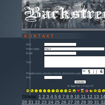
Nick:
Home page:
Email:
Text:
Přepište tento odesílací kód do příslušného pole:
Kód:
*b*
text
*/b* | *i*
text
*/i*
Strana:
1
2
3
4
5
6
7
8
9
10
11
12
13
1
20
21
22
23
24
25
26
27
28
29
30
31
3