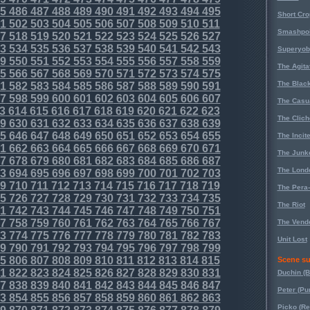
5
486
487
488
489
490
491
492
493
494
495
Short Cr
1
502
503
504
505
506
507
508
509
510
511
Smashpoi
7
518
519
520
521
522
523
524
525
526
527
3
534
535
536
537
538
539
540
541
542
543
Superyob
9
550
551
552
553
554
555
556
557
558
559
The Agita
5
566
567
568
569
570
571
572
573
574
575
The Black
1
582
583
584
585
586
587
588
589
590
591
7
598
599
600
601
602
603
604
605
606
607
The Casu
3
614
615
616
617
618
619
620
621
622
623
The Clich
9
630
631
632
633
634
635
636
637
638
639
5
646
647
648
649
650
651
652
653
654
655
The Incit
1
662
663
664
665
666
667
668
669
670
671
The Junk
7
678
679
680
681
682
683
684
685
686
687
The Lond
3
694
695
696
697
698
699
700
701
702
703
9
710
711
712
713
714
715
716
717
718
719
The Pera
5
726
727
728
729
730
731
732
733
734
735
The Riot
1
742
743
744
745
746
747
748
749
750
751
7
758
759
760
761
762
763
764
765
766
767
The Vende
3
774
775
776
777
778
779
780
781
782
783
Unit Lost
9
790
791
792
793
794
795
796
797
798
799
5
806
807
808
809
810
811
812
813
814
815
Scene su
1
822
823
824
825
826
827
828
829
830
831
Duchin (B
7
838
839
840
841
842
843
844
845
846
847
Peter (Pu
3
854
855
856
857
858
859
860
861
862
863
Picko (R