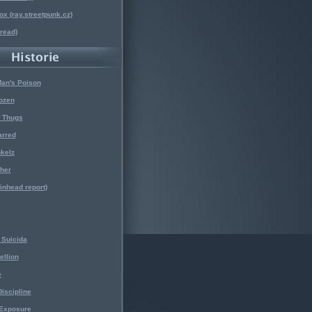
x (ray.streetpunk.cz)
nread)
Man's Poison
ozen
f Thugs
arred
kelz
her
kinhead report)
Suicida
ellion
e
iscipline
 Exposure