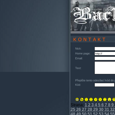
Nick:
Home page:
Email:
Text:
Přepište tento odesílací kód do
Kód:
Strana:
1
2
3
4
5
6
7
8
9
25
26
27
28
29
30
31
32
48
49
50
51
52
53
54
55