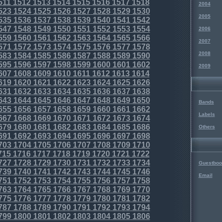
511
1512
1513
1514
1515
1516
1517
1518
2004
523
1524
1525
1526
1527
1528
1529
1530
2005
535
1536
1537
1538
1539
1540
1541
1542
547
1548
1549
1550
1551
1552
1553
1554
2006
559
1560
1561
1562
1563
1564
1565
1566
2007
571
1572
1573
1574
1575
1576
1577
1578
2008
583
1584
1585
1586
1587
1588
1589
1590
595
1596
1597
1598
1599
1600
1601
1602
2009
607
1608
1609
1610
1611
1612
1613
1614
619
1620
1621
1622
1623
1624
1625
1626
631
1632
1633
1634
1635
1636
1637
1638
643
1644
1645
1646
1647
1648
1649
1650
Bands
655
1656
1657
1658
1659
1660
1661
1662
Labels
667
1668
1669
1670
1671
1672
1673
1674
679
1680
1681
1682
1683
1684
1685
1686
Others
691
1692
1693
1694
1695
1696
1697
1698
703
1704
1705
1706
1707
1708
1709
1710
715
1716
1717
1718
1719
1720
1721
1722
727
1728
1729
1730
1731
1732
1733
1734
Guestboo
739
1740
1741
1742
1743
1744
1745
1746
Email
751
1752
1753
1754
1755
1756
1757
1758
763
1764
1765
1766
1767
1768
1769
1770
775
1776
1777
1778
1779
1780
1781
1782
787
1788
1789
1790
1791
1792
1793
1794
799
1800
1801
1802
1803
1804
1805
1806