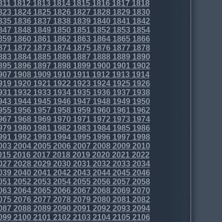
811
1812
1813
1814
1815
1816
1817
1818
823
1824
1825
1826
1827
1828
1829
1830
835
1836
1837
1838
1839
1840
1841
1842
847
1848
1849
1850
1851
1852
1853
1854
859
1860
1861
1862
1863
1864
1865
1866
871
1872
1873
1874
1875
1876
1877
1878
883
1884
1885
1886
1887
1888
1889
1890
895
1896
1897
1898
1899
1900
1901
1902
907
1908
1909
1910
1911
1912
1913
1914
919
1920
1921
1922
1923
1924
1925
1926
931
1932
1933
1934
1935
1936
1937
1938
943
1944
1945
1946
1947
1948
1949
1950
955
1956
1957
1958
1959
1960
1961
1962
967
1968
1969
1970
1971
1972
1973
1974
979
1980
1981
1982
1983
1984
1985
1986
991
1992
1993
1994
1995
1996
1997
1998
003
2004
2005
2006
2007
2008
2009
2010
015
2016
2017
2018
2019
2020
2021
2022
027
2028
2029
2030
2031
2032
2033
2034
039
2040
2041
2042
2043
2044
2045
2046
051
2052
2053
2054
2055
2056
2057
2058
063
2064
2065
2066
2067
2068
2069
2070
075
2076
2077
2078
2079
2080
2081
2082
087
2088
2089
2090
2091
2092
2093
2094
099
2100
2101
2102
2103
2104
2105
2106