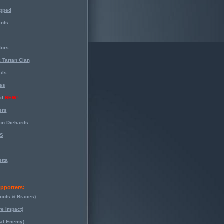
opped
nts
tors
 Tartan Clan
als
es
ed
NEW!
ers
on Diehards
-S
tta
pporters:
oots & Braces)
re Impact)
eal Enemy)