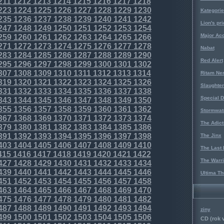
211
1212
1213
1214
1215
1216
1217
1218
223
1224
1225
1226
1227
1228
1229
1230
Kategorie
235
1236
1237
1238
1239
1240
1241
1242
Lion's pri
247
1248
1249
1250
1251
1252
1253
1254
Major Acc
259
1260
1261
1262
1263
1264
1265
1266
271
1272
1273
1274
1275
1276
1277
1278
Nabat
283
1284
1285
1286
1287
1288
1289
1290
Red Alert
295
1296
1297
1298
1299
1300
1301
1302
307
1308
1309
1310
1311
1312
1313
1314
Ritam Ne
319
1320
1321
1322
1323
1324
1325
1326
Slaughter
331
1332
1333
1334
1335
1336
1337
1338
Special D
343
1344
1345
1346
1347
1348
1349
1350
355
1356
1357
1358
1359
1360
1361
1362
Stormwat
367
1368
1369
1370
1371
1372
1373
1374
The Adict
379
1380
1381
1382
1383
1384
1385
1386
391
1392
1393
1394
1395
1396
1397
1398
The Jinx
403
1404
1405
1406
1407
1408
1409
1410
The Last 
415
1416
1417
1418
1419
1420
1421
1422
The Warri
427
1428
1429
1430
1431
1432
1433
1434
439
1440
1441
1442
1443
1444
1445
1446
Ultima Th
451
1452
1453
1454
1455
1456
1457
1458
463
1464
1465
1466
1467
1468
1469
1470
475
1476
1477
1478
1479
1480
1481
1482
487
1488
1489
1490
1491
1492
1493
1494
ziny
499
1500
1501
1502
1503
1504
1505
1506
CD (rok 