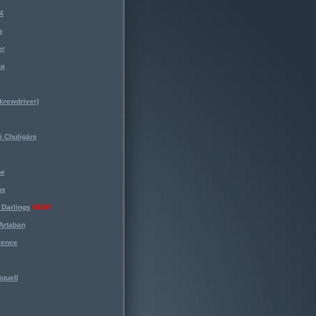
4
s
er
na
krewdriver)
 Chuligáni
ne
ns
Darlings
NEW!
Artaban
lence
iquell