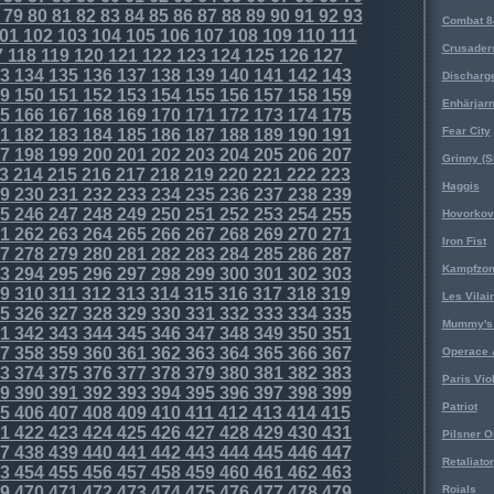
79
80
81
82
83
84
85
86
87
88
89
90
91
92
93
Combat 8
01
102
103
104
105
106
107
108
109
110
111
Crusader
7
118
119
120
121
122
123
124
125
126
127
3
134
135
136
137
138
139
140
141
142
143
Discharg
9
150
151
152
153
154
155
156
157
158
159
Enhärjar
5
166
167
168
169
170
171
172
173
174
175
Fear City
1
182
183
184
185
186
187
188
189
190
191
7
198
199
200
201
202
203
204
205
206
207
Grinny (S
3
214
215
216
217
218
219
220
221
222
223
Haggis
9
230
231
232
233
234
235
236
237
238
239
5
246
247
248
249
250
251
252
253
254
255
Hovorkovi
1
262
263
264
265
266
267
268
269
270
271
Iron Fist
7
278
279
280
281
282
283
284
285
286
287
Kampfzo
3
294
295
296
297
298
299
300
301
302
303
9
310
311
312
313
314
315
316
317
318
319
Les Vilai
5
326
327
328
329
330
331
332
333
334
335
Mummy's 
1
342
343
344
345
346
347
348
349
350
351
7
358
359
360
361
362
363
364
365
366
367
Operace 
3
374
375
376
377
378
379
380
381
382
383
Paris Vio
9
390
391
392
393
394
395
396
397
398
399
Patriot
5
406
407
408
409
410
411
412
413
414
415
1
422
423
424
425
426
427
428
429
430
431
Pilsner O
7
438
439
440
441
442
443
444
445
446
447
Retaliator
3
454
455
456
457
458
459
460
461
462
463
9
470
471
472
473
474
475
476
477
478
479
Roials