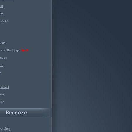
 C
de
ident
reda
 and the Dogs
NEW!
uties
ch
s
Resort
ors
ule
vydání):