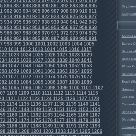
9
870
871
872
873
874
875
876
877
878
879
5
886
887
888
889
890
891
892
893
894
895
Ray Lenno
1
902
903
904
905
906
907
908
909
910
911
Slut (Ski
7
918
919
920
921
922
923
924
925
926
927
3
934
935
936
937
938
939
940
941
942
943
9
950
951
952
953
954
955
956
957
958
959
5
966
967
968
969
970
971
972
973
974
975
Another 
1
982
983
984
985
986
987
988
989
990
991
7
998
999
1000
1001
1002
1003
1004
1005
Bakers D
010
1011
1012
1013
1014
1015
1016
1017
Banner o
022
1023
1024
1025
1026
1027
1028
1029
Battle Sc
034
1035
1036
1037
1038
1039
1040
1041
046
1047
1048
1049
1050
1051
1052
1053
B?hse On
058
1059
1060
1061
1062
1063
1064
1065
Bonecrus
070
1071
1072
1073
1074
1075
1076
1077
082
1083
1084
1085
1086
1087
1088
1089
Brazil (S
094
1095
1096
1097
1098
1099
1100
1101
1102
Bruisers
07
1108
1109
1110
1111
1112
1113
1114
1115
Chelsea
20
1121
1122
1123
1124
1125
1126
1127
1128
33
1134
1135
1136
1137
1138
1139
1140
1141
Comando 
46
1147
1148
1149
1150
1151
1152
1153
1154
Dims Reb
59
1160
1161
1162
1163
1164
1165
1166
1167
72
1173
1174
1175
1176
1177
1178
1179
1180
Disciplin
85
1186
1187
1188
1189
1190
1191
1192
1193
Immoral D
98
1199
1200
1201
1202
1203
1204
1205
1206
Indecent