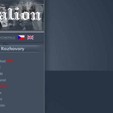
 HOMEPAGE
Spat!
NEW!
l
 86
arred
NEW!
ke
rs
kins