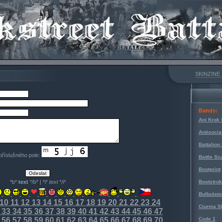
SKINZINE
Bands:
Ani Krok 
Antisocia
Battalion
 příslušného pole:
Battle Sc
Bootprint
*b*
text
*/b* | *i*
text
*/i*
Bootstro
Bulbulato
10
11
12
13
14
15
16
17
18
19
20
21
22
23
24
Ciurma S
33
34
35
36
37
38
39
40
41
42
43
44
45
46
47
56
57
58
59
60
61
62
63
64
65
66
67
68
69
70
Code 1