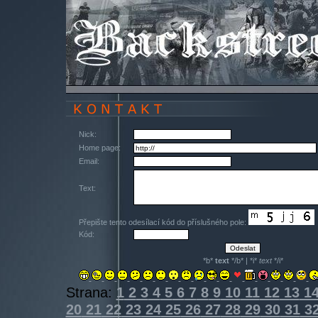
Nick:
Home page:
Email:
Text:
Přepište tento odesílací kód do příslušného pole:
Kód:
*b*
text
*/b* | *i*
text
*/i*
Strana:
1
2
3
4
5
6
7
8
9
10
11
12
13
1
20
21
22
23
24
25
26
27
28
29
30
31
3