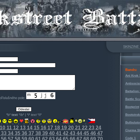
SKINZINE
Bands:
Ani Krok 
Antisocia
Battalion
 příslušného pole:
Battle Sc
Bootprint
*b*
text
*/b* | *i*
text
*/i*
Bootstro
Bulbulato
10
11
12
13
14
15
16
17
18
19
20
21
22
23
24
Ciurma S
33
34
35
36
37
38
39
40
41
42
43
44
45
46
47
56
57
58
59
60
61
62
63
64
65
66
67
68
69
70
Code 1