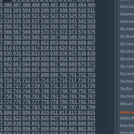
5
486
487
488
489
490
491
492
493
494
495
Short Cr
1
502
503
504
505
506
507
508
509
510
511
Smashpoi
7
518
519
520
521
522
523
524
525
526
527
3
534
535
536
537
538
539
540
541
542
543
Superyob
9
550
551
552
553
554
555
556
557
558
559
The Agita
5
566
567
568
569
570
571
572
573
574
575
The Black
1
582
583
584
585
586
587
588
589
590
591
7
598
599
600
601
602
603
604
605
606
607
The Casu
3
614
615
616
617
618
619
620
621
622
623
The Clich
9
630
631
632
633
634
635
636
637
638
639
5
646
647
648
649
650
651
652
653
654
655
The Incit
1
662
663
664
665
666
667
668
669
670
671
The Junk
7
678
679
680
681
682
683
684
685
686
687
The Lond
3
694
695
696
697
698
699
700
701
702
703
9
710
711
712
713
714
715
716
717
718
719
The Pera
5
726
727
728
729
730
731
732
733
734
735
The Riot
1
742
743
744
745
746
747
748
749
750
751
7
758
759
760
761
762
763
764
765
766
767
The Vende
3
774
775
776
777
778
779
780
781
782
783
Unit Lost
9
790
791
792
793
794
795
796
797
798
799
5
806
807
808
809
810
811
812
813
814
815
Scene su
1
822
823
824
825
826
827
828
829
830
831
Duchin (B
7
838
839
840
841
842
843
844
845
846
847
Peter (Pu
3
854
855
856
857
858
859
860
861
862
863
Picko (R