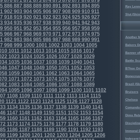
9
870
871
872
873
874
875
876
877
878
879
5
886
887
888
889
890
891
892
893
894
895
Ray Lenno
1
902
903
904
905
906
907
908
909
910
911
Slut (Ski
7
918
919
920
921
922
923
924
925
926
927
3
934
935
936
937
938
939
940
941
942
943
9
950
951
952
953
954
955
956
957
958
959
5
966
967
968
969
970
971
972
973
974
975
Another 
1
982
983
984
985
986
987
988
989
990
991
7
998
999
1000
1001
1002
1003
1004
1005
Bakers D
010
1011
1012
1013
1014
1015
1016
1017
Banner o
022
1023
1024
1025
1026
1027
1028
1029
Battle Sc
034
1035
1036
1037
1038
1039
1040
1041
046
1047
1048
1049
1050
1051
1052
1053
B?hse On
058
1059
1060
1061
1062
1063
1064
1065
Bonecrus
070
1071
1072
1073
1074
1075
1076
1077
082
1083
1084
1085
1086
1087
1088
1089
Brazil (S
094
1095
1096
1097
1098
1099
1100
1101
1102
Bruisers
07
1108
1109
1110
1111
1112
1113
1114
1115
Chelsea
20
1121
1122
1123
1124
1125
1126
1127
1128
33
1134
1135
1136
1137
1138
1139
1140
1141
Comando 
46
1147
1148
1149
1150
1151
1152
1153
1154
Dims Reb
59
1160
1161
1162
1163
1164
1165
1166
1167
72
1173
1174
1175
1176
1177
1178
1179
1180
Disciplin
85
1186
1187
1188
1189
1190
1191
1192
1193
Immoral D
98
1199
1200
1201
1202
1203
1204
1205
1206
Indecent