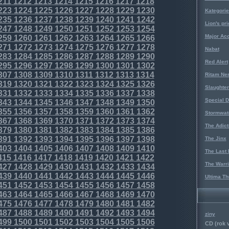
211
1212
1213
1214
1215
1216
1217
1218
223
1224
1225
1226
1227
1228
1229
1230
Kategorie
235
1236
1237
1238
1239
1240
1241
1242
Lion's pri
247
1248
1249
1250
1251
1252
1253
1254
Major Acc
259
1260
1261
1262
1263
1264
1265
1266
271
1272
1273
1274
1275
1276
1277
1278
Nabat
283
1284
1285
1286
1287
1288
1289
1290
Red Alert
295
1296
1297
1298
1299
1300
1301
1302
307
1308
1309
1310
1311
1312
1313
1314
Ritam Ne
319
1320
1321
1322
1323
1324
1325
1326
Slaughter
331
1332
1333
1334
1335
1336
1337
1338
Special D
343
1344
1345
1346
1347
1348
1349
1350
355
1356
1357
1358
1359
1360
1361
1362
Stormwat
367
1368
1369
1370
1371
1372
1373
1374
The Adict
379
1380
1381
1382
1383
1384
1385
1386
391
1392
1393
1394
1395
1396
1397
1398
The Jinx
403
1404
1405
1406
1407
1408
1409
1410
The Last 
415
1416
1417
1418
1419
1420
1421
1422
The Warri
427
1428
1429
1430
1431
1432
1433
1434
439
1440
1441
1442
1443
1444
1445
1446
Ultima Th
451
1452
1453
1454
1455
1456
1457
1458
463
1464
1465
1466
1467
1468
1469
1470
475
1476
1477
1478
1479
1480
1481
1482
487
1488
1489
1490
1491
1492
1493
1494
ziny
499
1500
1501
1502
1503
1504
1505
1506
CD (rok 