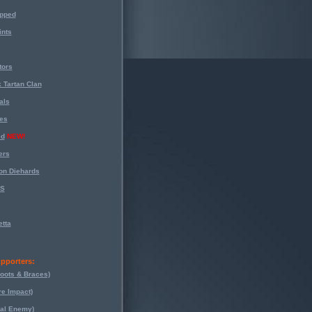
opped
nts
tors
 Tartan Clan
als
es
ed
NEW!
ers
on Diehards
-S
tta
pporters:
oots & Braces)
re Impact)
eal Enemy)