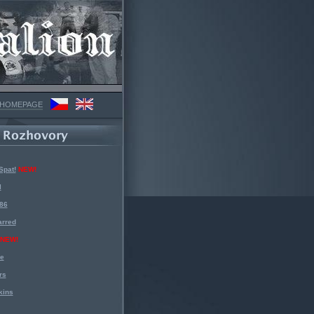
 HOMEPAGE
Spat!
NEW!
l
 86
arred
NEW!
ke
rs
kins