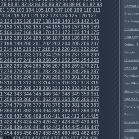
79
80
81
82
83
84
85
86
87
88
89
90
91
92
93
Combat 8
01
102
103
104
105
106
107
108
109
110
111
Crusader
7
118
119
120
121
122
123
124
125
126
127
3
134
135
136
137
138
139
140
141
142
143
Discharg
9
150
151
152
153
154
155
156
157
158
159
Enhärjar
5
166
167
168
169
170
171
172
173
174
175
Fear City
1
182
183
184
185
186
187
188
189
190
191
7
198
199
200
201
202
203
204
205
206
207
Grinny (S
3
214
215
216
217
218
219
220
221
222
223
Haggis
9
230
231
232
233
234
235
236
237
238
239
5
246
247
248
249
250
251
252
253
254
255
Hovorkovi
1
262
263
264
265
266
267
268
269
270
271
Iron Fist
7
278
279
280
281
282
283
284
285
286
287
Kampfzo
3
294
295
296
297
298
299
300
301
302
303
9
310
311
312
313
314
315
316
317
318
319
Les Vilai
5
326
327
328
329
330
331
332
333
334
335
Mummy's 
1
342
343
344
345
346
347
348
349
350
351
7
358
359
360
361
362
363
364
365
366
367
Operace 
3
374
375
376
377
378
379
380
381
382
383
Paris Vio
9
390
391
392
393
394
395
396
397
398
399
Patriot
5
406
407
408
409
410
411
412
413
414
415
1
422
423
424
425
426
427
428
429
430
431
Pilsner O
7
438
439
440
441
442
443
444
445
446
447
Retaliator
3
454
455
456
457
458
459
460
461
462
463
9
470
471
472
473
474
475
476
477
478
479
Roials