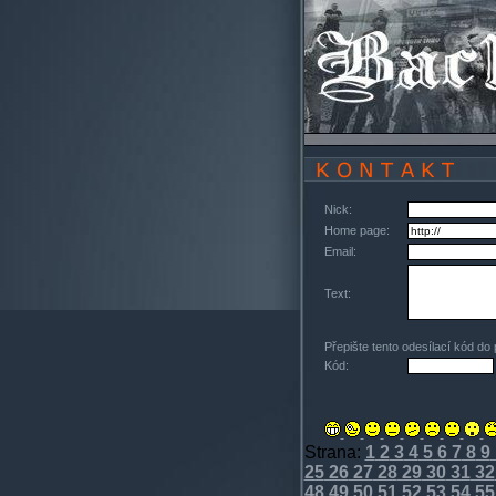
Nick:
Home page:
Email:
Text:
Přepište tento odesílací kód do
Kód:
Strana:
1
2
3
4
5
6
7
8
9
25
26
27
28
29
30
31
32
48
49
50
51
52
53
54
55