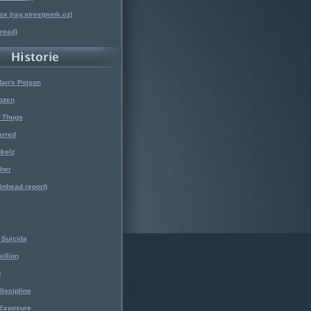
x (ray.streetpunk.cz)
nread)
Man's Poison
ozen
f Thugs
arred
kelz
her
kinhead report)
Suicida
ellion
e
iscipline
 Exposure