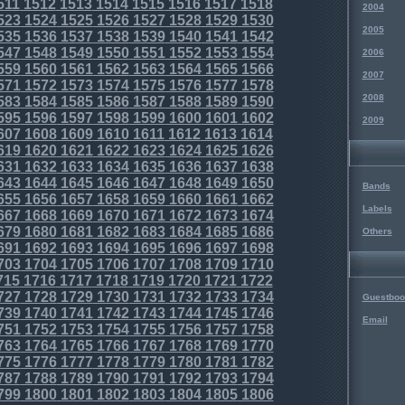
511
1512
1513
1514
1515
1516
1517
1518
2004
523
1524
1525
1526
1527
1528
1529
1530
2005
535
1536
1537
1538
1539
1540
1541
1542
547
1548
1549
1550
1551
1552
1553
1554
2006
559
1560
1561
1562
1563
1564
1565
1566
2007
571
1572
1573
1574
1575
1576
1577
1578
2008
583
1584
1585
1586
1587
1588
1589
1590
595
1596
1597
1598
1599
1600
1601
1602
2009
607
1608
1609
1610
1611
1612
1613
1614
619
1620
1621
1622
1623
1624
1625
1626
631
1632
1633
1634
1635
1636
1637
1638
643
1644
1645
1646
1647
1648
1649
1650
Bands
655
1656
1657
1658
1659
1660
1661
1662
Labels
667
1668
1669
1670
1671
1672
1673
1674
679
1680
1681
1682
1683
1684
1685
1686
Others
691
1692
1693
1694
1695
1696
1697
1698
703
1704
1705
1706
1707
1708
1709
1710
715
1716
1717
1718
1719
1720
1721
1722
727
1728
1729
1730
1731
1732
1733
1734
Guestboo
739
1740
1741
1742
1743
1744
1745
1746
Email
751
1752
1753
1754
1755
1756
1757
1758
763
1764
1765
1766
1767
1768
1769
1770
775
1776
1777
1778
1779
1780
1781
1782
787
1788
1789
1790
1791
1792
1793
1794
799
1800
1801
1802
1803
1804
1805
1806