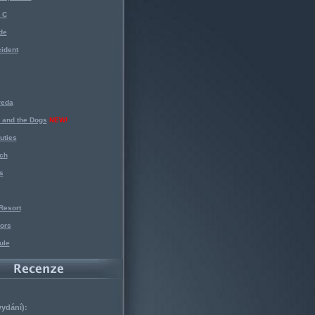
 C
de
ident
reda
 and the Dogs
NEW!
uties
ch
s
Resort
ors
ule
vydání):