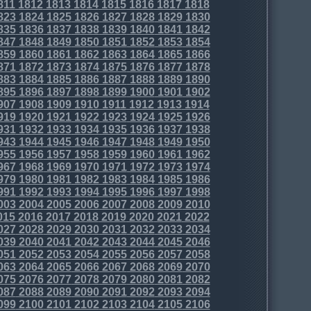
811
1812
1813
1814
1815
1816
1817
1818
823
1824
1825
1826
1827
1828
1829
1830
835
1836
1837
1838
1839
1840
1841
1842
847
1848
1849
1850
1851
1852
1853
1854
859
1860
1861
1862
1863
1864
1865
1866
871
1872
1873
1874
1875
1876
1877
1878
883
1884
1885
1886
1887
1888
1889
1890
895
1896
1897
1898
1899
1900
1901
1902
907
1908
1909
1910
1911
1912
1913
1914
919
1920
1921
1922
1923
1924
1925
1926
931
1932
1933
1934
1935
1936
1937
1938
943
1944
1945
1946
1947
1948
1949
1950
955
1956
1957
1958
1959
1960
1961
1962
967
1968
1969
1970
1971
1972
1973
1974
979
1980
1981
1982
1983
1984
1985
1986
991
1992
1993
1994
1995
1996
1997
1998
003
2004
2005
2006
2007
2008
2009
2010
015
2016
2017
2018
2019
2020
2021
2022
027
2028
2029
2030
2031
2032
2033
2034
039
2040
2041
2042
2043
2044
2045
2046
051
2052
2053
2054
2055
2056
2057
2058
063
2064
2065
2066
2067
2068
2069
2070
075
2076
2077
2078
2079
2080
2081
2082
087
2088
2089
2090
2091
2092
2093
2094
099
2100
2101
2102
2103
2104
2105
2106