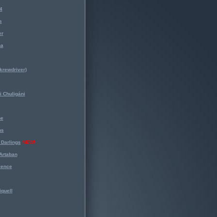
4
s
er
na
krewdriver)
 Chuligáni
ne
ns
Darlings
NEW!
Artaban
lence
iquell