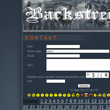
Nick:
Home page:
Email:
Text:
Přepište tento odesílací kód do příslušného pole:
Kód:
*b*
text
*/b* | *i*
text
*/i*
Strana:
1
2
3
4
5
6
7
8
9
10
11
12
13
1
20
21
22
23
24
25
26
27
28
29
30
31
3