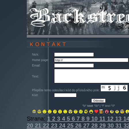
Nick:
Home page:
Email:
Text:
Přepište tento odesílací kód do příslušného pole:
Kód:
*b*
text
*/b* | *i*
text
*/i*
Strana:
1
2
3
4
5
6
7
8
9
10
11
12
13
1
20
21
22
23
24
25
26
27
28
29
30
31
3