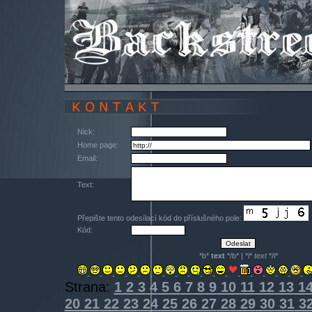
Nick:
Home page:
Email:
Text:
Přepište tento odesílací kód do příslušného pole:
Kód:
*b*
text
*/b* | *i*
text
*/i*
Strana:
1
2
3
4
5
6
7
8
9
10
11
12
13
1
20
21
22
23
24
25
26
27
28
29
30
31
3