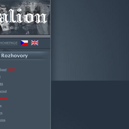
 HOMEPAGE
Spat!
NEW!
l
 86
arred
NEW!
ke
rs
kins