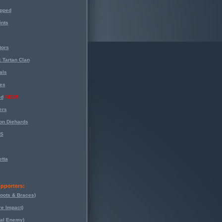
opped
nts
tors
 Tartan Clan
als
es
ed
NEW!
ers
on Diehards
-S
tta
pporters:
oots & Braces)
re Impact)
eal Enemy)