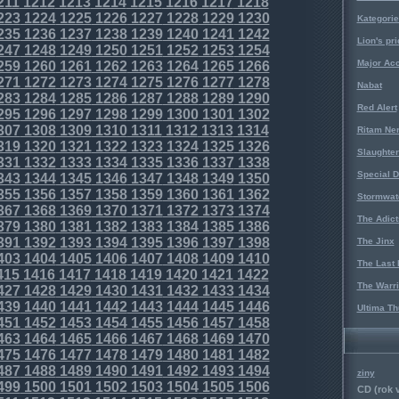
211
1212
1213
1214
1215
1216
1217
1218
223
1224
1225
1226
1227
1228
1229
1230
Kategorie
235
1236
1237
1238
1239
1240
1241
1242
Lion's pri
247
1248
1249
1250
1251
1252
1253
1254
Major Acc
259
1260
1261
1262
1263
1264
1265
1266
271
1272
1273
1274
1275
1276
1277
1278
Nabat
283
1284
1285
1286
1287
1288
1289
1290
Red Alert
295
1296
1297
1298
1299
1300
1301
1302
307
1308
1309
1310
1311
1312
1313
1314
Ritam Ne
319
1320
1321
1322
1323
1324
1325
1326
Slaughter
331
1332
1333
1334
1335
1336
1337
1338
Special D
343
1344
1345
1346
1347
1348
1349
1350
355
1356
1357
1358
1359
1360
1361
1362
Stormwat
367
1368
1369
1370
1371
1372
1373
1374
The Adict
379
1380
1381
1382
1383
1384
1385
1386
391
1392
1393
1394
1395
1396
1397
1398
The Jinx
403
1404
1405
1406
1407
1408
1409
1410
The Last 
415
1416
1417
1418
1419
1420
1421
1422
The Warri
427
1428
1429
1430
1431
1432
1433
1434
439
1440
1441
1442
1443
1444
1445
1446
Ultima Th
451
1452
1453
1454
1455
1456
1457
1458
463
1464
1465
1466
1467
1468
1469
1470
475
1476
1477
1478
1479
1480
1481
1482
487
1488
1489
1490
1491
1492
1493
1494
ziny
499
1500
1501
1502
1503
1504
1505
1506
CD (rok 