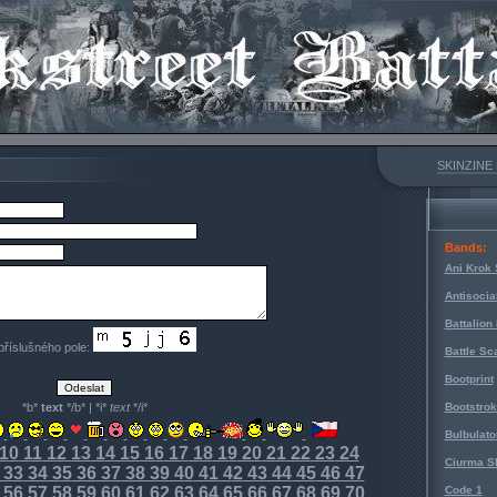
SKINZINE
Bands:
Ani Krok 
Antisocia
Battalion
 příslušného pole:
Battle Sc
Bootprint
*b*
text
*/b* | *i*
text
*/i*
Bootstro
Bulbulato
10
11
12
13
14
15
16
17
18
19
20
21
22
23
24
Ciurma S
33
34
35
36
37
38
39
40
41
42
43
44
45
46
47
56
57
58
59
60
61
62
63
64
65
66
67
68
69
70
Code 1