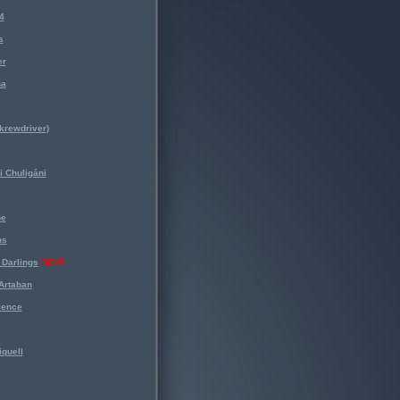
4
s
er
na
krewdriver)
 Chuligáni
ne
ns
Darlings
NEW!
Artaban
lence
iquell