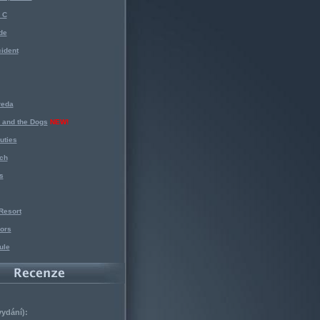
 C
de
ident
reda
 and the Dogs
NEW!
uties
ch
s
Resort
ors
ule
vydání):