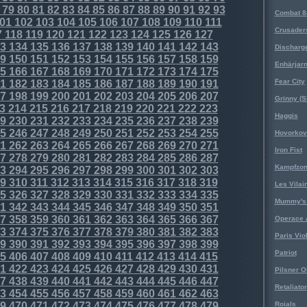
79
80
81
82
83
84
85
86
87
88
89
90
91
92
93
Combat 8
01
102
103
104
105
106
107
108
109
110
111
Crusader
7
118
119
120
121
122
123
124
125
126
127
3
134
135
136
137
138
139
140
141
142
143
Discharg
9
150
151
152
153
154
155
156
157
158
159
Enhärjar
5
166
167
168
169
170
171
172
173
174
175
Fear City
1
182
183
184
185
186
187
188
189
190
191
7
198
199
200
201
202
203
204
205
206
207
Grinny (S
3
214
215
216
217
218
219
220
221
222
223
Haggis
9
230
231
232
233
234
235
236
237
238
239
5
246
247
248
249
250
251
252
253
254
255
Hovorkovi
1
262
263
264
265
266
267
268
269
270
271
Iron Fist
7
278
279
280
281
282
283
284
285
286
287
Kampfzo
3
294
295
296
297
298
299
300
301
302
303
9
310
311
312
313
314
315
316
317
318
319
Les Vilai
5
326
327
328
329
330
331
332
333
334
335
Mummy's 
1
342
343
344
345
346
347
348
349
350
351
7
358
359
360
361
362
363
364
365
366
367
Operace 
3
374
375
376
377
378
379
380
381
382
383
Paris Vio
9
390
391
392
393
394
395
396
397
398
399
Patriot
5
406
407
408
409
410
411
412
413
414
415
1
422
423
424
425
426
427
428
429
430
431
Pilsner O
7
438
439
440
441
442
443
444
445
446
447
Retaliator
3
454
455
456
457
458
459
460
461
462
463
9
470
471
472
473
474
475
476
477
478
479
Roials