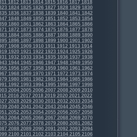
811
1812
1813
1814
1815
1816
1817
1818
823
1824
1825
1826
1827
1828
1829
1830
835
1836
1837
1838
1839
1840
1841
1842
847
1848
1849
1850
1851
1852
1853
1854
859
1860
1861
1862
1863
1864
1865
1866
871
1872
1873
1874
1875
1876
1877
1878
883
1884
1885
1886
1887
1888
1889
1890
895
1896
1897
1898
1899
1900
1901
1902
907
1908
1909
1910
1911
1912
1913
1914
919
1920
1921
1922
1923
1924
1925
1926
931
1932
1933
1934
1935
1936
1937
1938
943
1944
1945
1946
1947
1948
1949
1950
955
1956
1957
1958
1959
1960
1961
1962
967
1968
1969
1970
1971
1972
1973
1974
979
1980
1981
1982
1983
1984
1985
1986
991
1992
1993
1994
1995
1996
1997
1998
003
2004
2005
2006
2007
2008
2009
2010
015
2016
2017
2018
2019
2020
2021
2022
027
2028
2029
2030
2031
2032
2033
2034
039
2040
2041
2042
2043
2044
2045
2046
051
2052
2053
2054
2055
2056
2057
2058
063
2064
2065
2066
2067
2068
2069
2070
075
2076
2077
2078
2079
2080
2081
2082
087
2088
2089
2090
2091
2092
2093
2094
099
2100
2101
2102
2103
2104
2105
2106