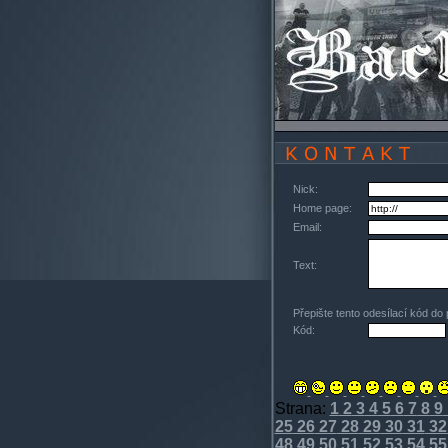
Nick:
Home page:
Email:
Text:
Přepište tento odesílací kód do
Kód:
Strana:
1
2
3
4
5
6
7
8
9
25
26
27
28
29
30
31
32
48
49
50
51
52
53
54
55