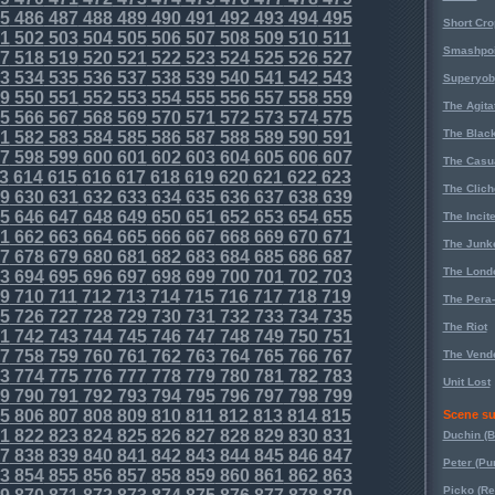
5
486
487
488
489
490
491
492
493
494
495
Short Cr
1
502
503
504
505
506
507
508
509
510
511
Smashpoi
7
518
519
520
521
522
523
524
525
526
527
3
534
535
536
537
538
539
540
541
542
543
Superyob
9
550
551
552
553
554
555
556
557
558
559
The Agita
5
566
567
568
569
570
571
572
573
574
575
The Black
1
582
583
584
585
586
587
588
589
590
591
7
598
599
600
601
602
603
604
605
606
607
The Casu
3
614
615
616
617
618
619
620
621
622
623
The Clich
9
630
631
632
633
634
635
636
637
638
639
5
646
647
648
649
650
651
652
653
654
655
The Incit
1
662
663
664
665
666
667
668
669
670
671
The Junk
7
678
679
680
681
682
683
684
685
686
687
The Lond
3
694
695
696
697
698
699
700
701
702
703
9
710
711
712
713
714
715
716
717
718
719
The Pera
5
726
727
728
729
730
731
732
733
734
735
The Riot
1
742
743
744
745
746
747
748
749
750
751
7
758
759
760
761
762
763
764
765
766
767
The Vende
3
774
775
776
777
778
779
780
781
782
783
Unit Lost
9
790
791
792
793
794
795
796
797
798
799
5
806
807
808
809
810
811
812
813
814
815
Scene su
1
822
823
824
825
826
827
828
829
830
831
Duchin (B
7
838
839
840
841
842
843
844
845
846
847
Peter (Pu
3
854
855
856
857
858
859
860
861
862
863
Picko (R