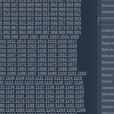
9
870
871
872
873
874
875
876
877
878
879
5
886
887
888
889
890
891
892
893
894
895
Ray Lenno
1
902
903
904
905
906
907
908
909
910
911
Slut (Ski
7
918
919
920
921
922
923
924
925
926
927
3
934
935
936
937
938
939
940
941
942
943
9
950
951
952
953
954
955
956
957
958
959
5
966
967
968
969
970
971
972
973
974
975
Another 
1
982
983
984
985
986
987
988
989
990
991
7
998
999
1000
1001
1002
1003
1004
1005
Bakers D
010
1011
1012
1013
1014
1015
1016
1017
Banner o
022
1023
1024
1025
1026
1027
1028
1029
Battle Sc
034
1035
1036
1037
1038
1039
1040
1041
046
1047
1048
1049
1050
1051
1052
1053
B?hse On
058
1059
1060
1061
1062
1063
1064
1065
Bonecrus
070
1071
1072
1073
1074
1075
1076
1077
082
1083
1084
1085
1086
1087
1088
1089
Brazil (S
094
1095
1096
1097
1098
1099
1100
1101
1102
Bruisers
07
1108
1109
1110
1111
1112
1113
1114
1115
Chelsea
20
1121
1122
1123
1124
1125
1126
1127
1128
33
1134
1135
1136
1137
1138
1139
1140
1141
Comando 
46
1147
1148
1149
1150
1151
1152
1153
1154
Dims Reb
59
1160
1161
1162
1163
1164
1165
1166
1167
72
1173
1174
1175
1176
1177
1178
1179
1180
Disciplin
85
1186
1187
1188
1189
1190
1191
1192
1193
Immoral D
98
1199
1200
1201
1202
1203
1204
1205
1206
Indecent