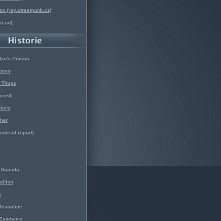
x (ray.streetpunk.cz)
nread)
Man's Poison
ozen
f Thugs
arred
kelz
her
kinhead report)
Suicida
ellion
e
iscipline
 Exposure