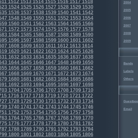
511
1512
1513
1514
1515
1516
1517
1518
2004
523
1524
1525
1526
1527
1528
1529
1530
2005
535
1536
1537
1538
1539
1540
1541
1542
547
1548
1549
1550
1551
1552
1553
1554
2006
559
1560
1561
1562
1563
1564
1565
1566
2007
571
1572
1573
1574
1575
1576
1577
1578
2008
583
1584
1585
1586
1587
1588
1589
1590
595
1596
1597
1598
1599
1600
1601
1602
2009
607
1608
1609
1610
1611
1612
1613
1614
619
1620
1621
1622
1623
1624
1625
1626
631
1632
1633
1634
1635
1636
1637
1638
643
1644
1645
1646
1647
1648
1649
1650
Bands
655
1656
1657
1658
1659
1660
1661
1662
Labels
667
1668
1669
1670
1671
1672
1673
1674
679
1680
1681
1682
1683
1684
1685
1686
Others
691
1692
1693
1694
1695
1696
1697
1698
703
1704
1705
1706
1707
1708
1709
1710
715
1716
1717
1718
1719
1720
1721
1722
727
1728
1729
1730
1731
1732
1733
1734
Guestboo
739
1740
1741
1742
1743
1744
1745
1746
Email
751
1752
1753
1754
1755
1756
1757
1758
763
1764
1765
1766
1767
1768
1769
1770
775
1776
1777
1778
1779
1780
1781
1782
787
1788
1789
1790
1791
1792
1793
1794
799
1800
1801
1802
1803
1804
1805
1806