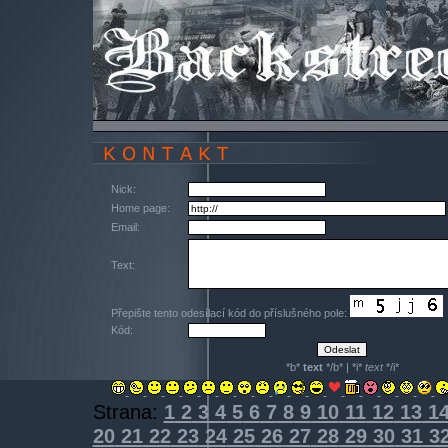
Nick:
Home page:
Email:
Text:
Přepište tento odesílací kód do příslušného pole:
Kód:
*b*
text
*/b* | *i*
text
*/i*
Strana:
1
2
3
4
5
6
7
8
9
10
11
12
13
1
20
21
22
23
24
25
26
27
28
29
30
31
3