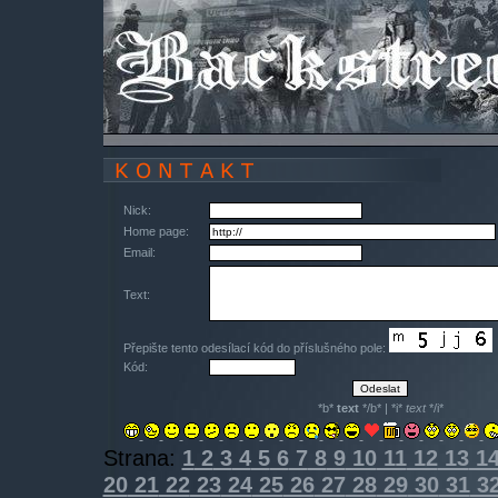
Nick:
Home page:
Email:
Text:
Přepište tento odesílací kód do příslušného pole:
Kód:
*b*
text
*/b* | *i*
text
*/i*
Strana:
1
2
3
4
5
6
7
8
9
10
11
12
13
1
20
21
22
23
24
25
26
27
28
29
30
31
3