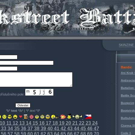
SKINZINE
Bands:
Ani Krok 
Antisocia
Battalion
 příslušného pole:
Battle Sc
Bootprint
*b*
text
*/b* | *i*
text
*/i*
Bootstro
Bulbulato
10
11
12
13
14
15
16
17
18
19
20
21
22
23
24
Ciurma S
33
34
35
36
37
38
39
40
41
42
43
44
45
46
47
56
57
58
59
60
61
62
63
64
65
66
67
68
69
70
Code 1