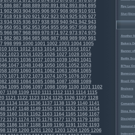
9
870
871
872
873
874
875
876
877
878
879
5
886
887
888
889
890
891
892
893
894
895
Ray Lenno
1
902
903
904
905
906
907
908
909
910
911
Slut (Ski
7
918
919
920
921
922
923
924
925
926
927
3
934
935
936
937
938
939
940
941
942
943
9
950
951
952
953
954
955
956
957
958
959
5
966
967
968
969
970
971
972
973
974
975
Another 
1
982
983
984
985
986
987
988
989
990
991
7
998
999
1000
1001
1002
1003
1004
1005
Bakers D
010
1011
1012
1013
1014
1015
1016
1017
Banner o
022
1023
1024
1025
1026
1027
1028
1029
Battle Sc
034
1035
1036
1037
1038
1039
1040
1041
046
1047
1048
1049
1050
1051
1052
1053
B?hse On
058
1059
1060
1061
1062
1063
1064
1065
Bonecrus
070
1071
1072
1073
1074
1075
1076
1077
082
1083
1084
1085
1086
1087
1088
1089
Brazil (S
094
1095
1096
1097
1098
1099
1100
1101
1102
Bruisers
07
1108
1109
1110
1111
1112
1113
1114
1115
Chelsea
20
1121
1122
1123
1124
1125
1126
1127
1128
33
1134
1135
1136
1137
1138
1139
1140
1141
Comando 
46
1147
1148
1149
1150
1151
1152
1153
1154
Dims Reb
59
1160
1161
1162
1163
1164
1165
1166
1167
72
1173
1174
1175
1176
1177
1178
1179
1180
Disciplin
85
1186
1187
1188
1189
1190
1191
1192
1193
Immoral D
98
1199
1200
1201
1202
1203
1204
1205
1206
Indecent