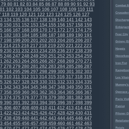
79
80
81
82
83
84
85
86
87
88
89
90
91
92
93
Combat 8
01
102
103
104
105
106
107
108
109
110
111
Crusader
7
118
119
120
121
122
123
124
125
126
127
3
134
135
136
137
138
139
140
141
142
143
Discharg
9
150
151
152
153
154
155
156
157
158
159
Enhärjar
5
166
167
168
169
170
171
172
173
174
175
Fear City
1
182
183
184
185
186
187
188
189
190
191
7
198
199
200
201
202
203
204
205
206
207
Grinny (S
3
214
215
216
217
218
219
220
221
222
223
Haggis
9
230
231
232
233
234
235
236
237
238
239
5
246
247
248
249
250
251
252
253
254
255
Hovorkovi
1
262
263
264
265
266
267
268
269
270
271
Iron Fist
7
278
279
280
281
282
283
284
285
286
287
Kampfzo
3
294
295
296
297
298
299
300
301
302
303
9
310
311
312
313
314
315
316
317
318
319
Les Vilai
5
326
327
328
329
330
331
332
333
334
335
Mummy's 
1
342
343
344
345
346
347
348
349
350
351
7
358
359
360
361
362
363
364
365
366
367
Operace 
3
374
375
376
377
378
379
380
381
382
383
Paris Vio
9
390
391
392
393
394
395
396
397
398
399
Patriot
5
406
407
408
409
410
411
412
413
414
415
1
422
423
424
425
426
427
428
429
430
431
Pilsner O
7
438
439
440
441
442
443
444
445
446
447
Retaliator
3
454
455
456
457
458
459
460
461
462
463
9
470
471
472
473
474
475
476
477
478
479
Roials