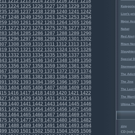
211
1212
1213
1214
1215
1216
1217
1218
223
1224
1225
1226
1227
1228
1229
1230
Kategorie
235
1236
1237
1238
1239
1240
1241
1242
Lion's pri
247
1248
1249
1250
1251
1252
1253
1254
Major Acc
259
1260
1261
1262
1263
1264
1265
1266
271
1272
1273
1274
1275
1276
1277
1278
Nabat
283
1284
1285
1286
1287
1288
1289
1290
Red Alert
295
1296
1297
1298
1299
1300
1301
1302
307
1308
1309
1310
1311
1312
1313
1314
Ritam Ne
319
1320
1321
1322
1323
1324
1325
1326
Slaughter
331
1332
1333
1334
1335
1336
1337
1338
Special D
343
1344
1345
1346
1347
1348
1349
1350
355
1356
1357
1358
1359
1360
1361
1362
Stormwat
367
1368
1369
1370
1371
1372
1373
1374
The Adict
379
1380
1381
1382
1383
1384
1385
1386
391
1392
1393
1394
1395
1396
1397
1398
The Jinx
403
1404
1405
1406
1407
1408
1409
1410
The Last 
415
1416
1417
1418
1419
1420
1421
1422
The Warri
427
1428
1429
1430
1431
1432
1433
1434
439
1440
1441
1442
1443
1444
1445
1446
Ultima Th
451
1452
1453
1454
1455
1456
1457
1458
463
1464
1465
1466
1467
1468
1469
1470
475
1476
1477
1478
1479
1480
1481
1482
487
1488
1489
1490
1491
1492
1493
1494
ziny
499
1500
1501
1502
1503
1504
1505
1506
CD (rok 