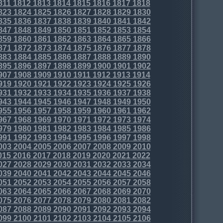
811
1812
1813
1814
1815
1816
1817
1818
823
1824
1825
1826
1827
1828
1829
1830
835
1836
1837
1838
1839
1840
1841
1842
847
1848
1849
1850
1851
1852
1853
1854
859
1860
1861
1862
1863
1864
1865
1866
871
1872
1873
1874
1875
1876
1877
1878
883
1884
1885
1886
1887
1888
1889
1890
895
1896
1897
1898
1899
1900
1901
1902
907
1908
1909
1910
1911
1912
1913
1914
919
1920
1921
1922
1923
1924
1925
1926
931
1932
1933
1934
1935
1936
1937
1938
943
1944
1945
1946
1947
1948
1949
1950
955
1956
1957
1958
1959
1960
1961
1962
967
1968
1969
1970
1971
1972
1973
1974
979
1980
1981
1982
1983
1984
1985
1986
991
1992
1993
1994
1995
1996
1997
1998
003
2004
2005
2006
2007
2008
2009
2010
015
2016
2017
2018
2019
2020
2021
2022
027
2028
2029
2030
2031
2032
2033
2034
039
2040
2041
2042
2043
2044
2045
2046
051
2052
2053
2054
2055
2056
2057
2058
063
2064
2065
2066
2067
2068
2069
2070
075
2076
2077
2078
2079
2080
2081
2082
087
2088
2089
2090
2091
2092
2093
2094
099
2100
2101
2102
2103
2104
2105
2106