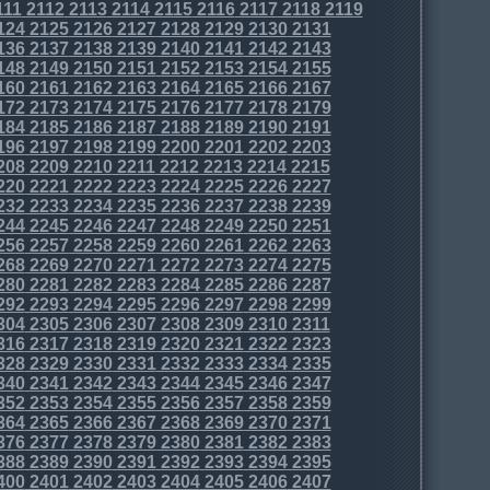
111
2112
2113
2114
2115
2116
2117
2118
2119
124
2125
2126
2127
2128
2129
2130
2131
136
2137
2138
2139
2140
2141
2142
2143
148
2149
2150
2151
2152
2153
2154
2155
160
2161
2162
2163
2164
2165
2166
2167
172
2173
2174
2175
2176
2177
2178
2179
184
2185
2186
2187
2188
2189
2190
2191
196
2197
2198
2199
2200
2201
2202
2203
208
2209
2210
2211
2212
2213
2214
2215
220
2221
2222
2223
2224
2225
2226
2227
232
2233
2234
2235
2236
2237
2238
2239
244
2245
2246
2247
2248
2249
2250
2251
256
2257
2258
2259
2260
2261
2262
2263
268
2269
2270
2271
2272
2273
2274
2275
280
2281
2282
2283
2284
2285
2286
2287
292
2293
2294
2295
2296
2297
2298
2299
304
2305
2306
2307
2308
2309
2310
2311
316
2317
2318
2319
2320
2321
2322
2323
328
2329
2330
2331
2332
2333
2334
2335
340
2341
2342
2343
2344
2345
2346
2347
352
2353
2354
2355
2356
2357
2358
2359
364
2365
2366
2367
2368
2369
2370
2371
376
2377
2378
2379
2380
2381
2382
2383
388
2389
2390
2391
2392
2393
2394
2395
400
2401
2402
2403
2404
2405
2406
2407