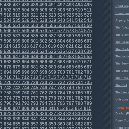
5
486
487
488
489
490
491
492
493
494
495
Short Cr
1
502
503
504
505
506
507
508
509
510
511
Smashpoi
7
518
519
520
521
522
523
524
525
526
527
3
534
535
536
537
538
539
540
541
542
543
Superyob
9
550
551
552
553
554
555
556
557
558
559
The Agita
5
566
567
568
569
570
571
572
573
574
575
The Black
1
582
583
584
585
586
587
588
589
590
591
7
598
599
600
601
602
603
604
605
606
607
The Casu
3
614
615
616
617
618
619
620
621
622
623
The Clich
9
630
631
632
633
634
635
636
637
638
639
5
646
647
648
649
650
651
652
653
654
655
The Incit
1
662
663
664
665
666
667
668
669
670
671
The Junk
7
678
679
680
681
682
683
684
685
686
687
The Lond
3
694
695
696
697
698
699
700
701
702
703
9
710
711
712
713
714
715
716
717
718
719
The Pera
5
726
727
728
729
730
731
732
733
734
735
The Riot
1
742
743
744
745
746
747
748
749
750
751
7
758
759
760
761
762
763
764
765
766
767
The Vende
3
774
775
776
777
778
779
780
781
782
783
Unit Lost
9
790
791
792
793
794
795
796
797
798
799
5
806
807
808
809
810
811
812
813
814
815
Scene su
1
822
823
824
825
826
827
828
829
830
831
Duchin (B
7
838
839
840
841
842
843
844
845
846
847
Peter (Pu
3
854
855
856
857
858
859
860
861
862
863
Picko (R