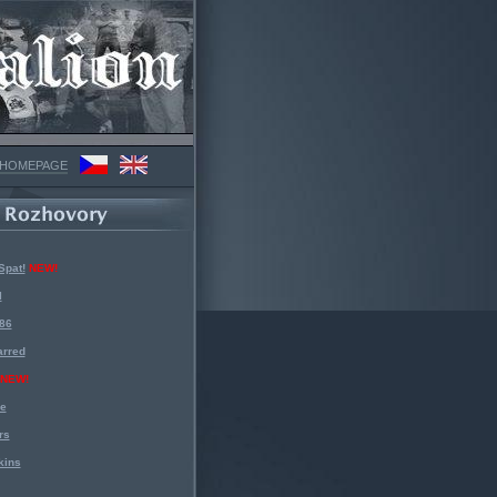
 HOMEPAGE
Spat!
NEW!
l
 86
arred
NEW!
ke
rs
kins