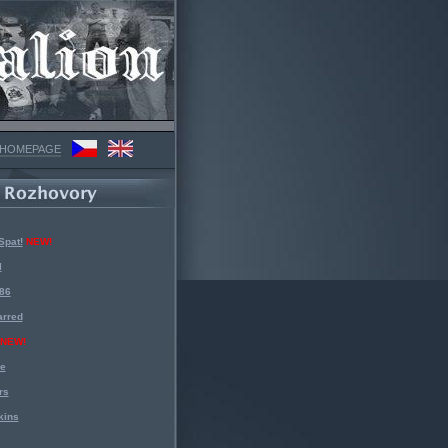
 HOMEPAGE
Spat!
NEW!
l
 86
arred
NEW!
ke
rs
kins