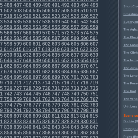
5
486
487
488
489
490
491
492
493
494
495
Short Cr
1
502
503
504
505
506
507
508
509
510
511
Smashpoi
7
518
519
520
521
522
523
524
525
526
527
3
534
535
536
537
538
539
540
541
542
543
Superyob
9
550
551
552
553
554
555
556
557
558
559
The Agita
5
566
567
568
569
570
571
572
573
574
575
The Black
1
582
583
584
585
586
587
588
589
590
591
7
598
599
600
601
602
603
604
605
606
607
The Casu
3
614
615
616
617
618
619
620
621
622
623
The Clich
9
630
631
632
633
634
635
636
637
638
639
5
646
647
648
649
650
651
652
653
654
655
The Incit
1
662
663
664
665
666
667
668
669
670
671
The Junk
7
678
679
680
681
682
683
684
685
686
687
The Lond
3
694
695
696
697
698
699
700
701
702
703
9
710
711
712
713
714
715
716
717
718
719
The Pera
5
726
727
728
729
730
731
732
733
734
735
The Riot
1
742
743
744
745
746
747
748
749
750
751
7
758
759
760
761
762
763
764
765
766
767
The Vende
3
774
775
776
777
778
779
780
781
782
783
Unit Lost
9
790
791
792
793
794
795
796
797
798
799
5
806
807
808
809
810
811
812
813
814
815
Scene su
1
822
823
824
825
826
827
828
829
830
831
Duchin (B
7
838
839
840
841
842
843
844
845
846
847
Peter (Pu
3
854
855
856
857
858
859
860
861
862
863
Picko (R