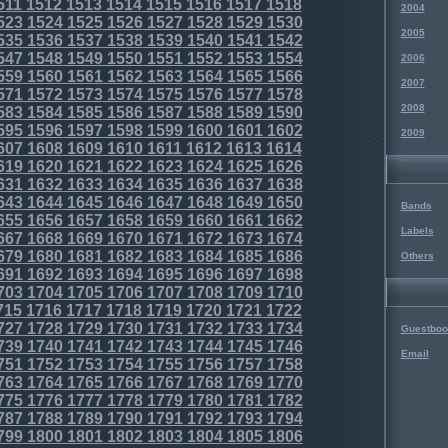
511
1512
1513
1514
1515
1516
1517
1518
2004
523
1524
1525
1526
1527
1528
1529
1530
2005
535
1536
1537
1538
1539
1540
1541
1542
547
1548
1549
1550
1551
1552
1553
1554
2006
559
1560
1561
1562
1563
1564
1565
1566
2007
571
1572
1573
1574
1575
1576
1577
1578
2008
583
1584
1585
1586
1587
1588
1589
1590
595
1596
1597
1598
1599
1600
1601
1602
2009
607
1608
1609
1610
1611
1612
1613
1614
619
1620
1621
1622
1623
1624
1625
1626
631
1632
1633
1634
1635
1636
1637
1638
643
1644
1645
1646
1647
1648
1649
1650
Bands
655
1656
1657
1658
1659
1660
1661
1662
Labels
667
1668
1669
1670
1671
1672
1673
1674
679
1680
1681
1682
1683
1684
1685
1686
Others
691
1692
1693
1694
1695
1696
1697
1698
703
1704
1705
1706
1707
1708
1709
1710
715
1716
1717
1718
1719
1720
1721
1722
727
1728
1729
1730
1731
1732
1733
1734
Guestboo
739
1740
1741
1742
1743
1744
1745
1746
Email
751
1752
1753
1754
1755
1756
1757
1758
763
1764
1765
1766
1767
1768
1769
1770
775
1776
1777
1778
1779
1780
1781
1782
787
1788
1789
1790
1791
1792
1793
1794
799
1800
1801
1802
1803
1804
1805
1806