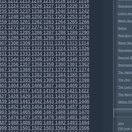
211
1212
1213
1214
1215
1216
1217
1218
223
1224
1225
1226
1227
1228
1229
1230
Kategorie
235
1236
1237
1238
1239
1240
1241
1242
Lion's pri
247
1248
1249
1250
1251
1252
1253
1254
Major Acc
259
1260
1261
1262
1263
1264
1265
1266
271
1272
1273
1274
1275
1276
1277
1278
Nabat
283
1284
1285
1286
1287
1288
1289
1290
Red Alert
295
1296
1297
1298
1299
1300
1301
1302
307
1308
1309
1310
1311
1312
1313
1314
Ritam Ne
319
1320
1321
1322
1323
1324
1325
1326
Slaughter
331
1332
1333
1334
1335
1336
1337
1338
Special D
343
1344
1345
1346
1347
1348
1349
1350
355
1356
1357
1358
1359
1360
1361
1362
Stormwat
367
1368
1369
1370
1371
1372
1373
1374
The Adict
379
1380
1381
1382
1383
1384
1385
1386
391
1392
1393
1394
1395
1396
1397
1398
The Jinx
403
1404
1405
1406
1407
1408
1409
1410
The Last 
415
1416
1417
1418
1419
1420
1421
1422
The Warri
427
1428
1429
1430
1431
1432
1433
1434
439
1440
1441
1442
1443
1444
1445
1446
Ultima Th
451
1452
1453
1454
1455
1456
1457
1458
463
1464
1465
1466
1467
1468
1469
1470
475
1476
1477
1478
1479
1480
1481
1482
487
1488
1489
1490
1491
1492
1493
1494
ziny
499
1500
1501
1502
1503
1504
1505
1506
CD (rok 