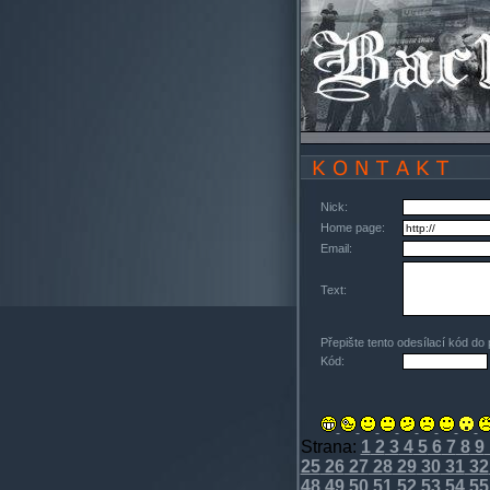
Nick:
Home page:
Email:
Text:
Přepište tento odesílací kód do
Kód:
Strana:
1
2
3
4
5
6
7
8
9
25
26
27
28
29
30
31
32
48
49
50
51
52
53
54
55