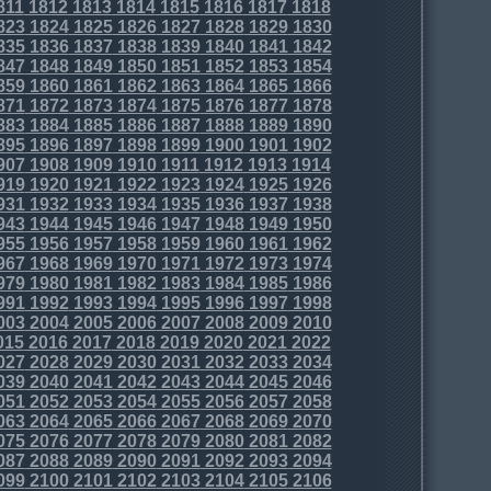
811
1812
1813
1814
1815
1816
1817
1818
823
1824
1825
1826
1827
1828
1829
1830
835
1836
1837
1838
1839
1840
1841
1842
847
1848
1849
1850
1851
1852
1853
1854
859
1860
1861
1862
1863
1864
1865
1866
871
1872
1873
1874
1875
1876
1877
1878
883
1884
1885
1886
1887
1888
1889
1890
895
1896
1897
1898
1899
1900
1901
1902
907
1908
1909
1910
1911
1912
1913
1914
919
1920
1921
1922
1923
1924
1925
1926
931
1932
1933
1934
1935
1936
1937
1938
943
1944
1945
1946
1947
1948
1949
1950
955
1956
1957
1958
1959
1960
1961
1962
967
1968
1969
1970
1971
1972
1973
1974
979
1980
1981
1982
1983
1984
1985
1986
991
1992
1993
1994
1995
1996
1997
1998
003
2004
2005
2006
2007
2008
2009
2010
015
2016
2017
2018
2019
2020
2021
2022
027
2028
2029
2030
2031
2032
2033
2034
039
2040
2041
2042
2043
2044
2045
2046
051
2052
2053
2054
2055
2056
2057
2058
063
2064
2065
2066
2067
2068
2069
2070
075
2076
2077
2078
2079
2080
2081
2082
087
2088
2089
2090
2091
2092
2093
2094
099
2100
2101
2102
2103
2104
2105
2106