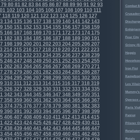
79
80
81
82
83
84
85
86
87
88
89
90
91
92
93
Combat 8
01
102
103
104
105
106
107
108
109
110
111
Crusader
7
118
119
120
121
122
123
124
125
126
127
3
134
135
136
137
138
139
140
141
142
143
Discharg
9
150
151
152
153
154
155
156
157
158
159
Enhärjar
5
166
167
168
169
170
171
172
173
174
175
Fear City
1
182
183
184
185
186
187
188
189
190
191
7
198
199
200
201
202
203
204
205
206
207
Grinny (S
3
214
215
216
217
218
219
220
221
222
223
Haggis
9
230
231
232
233
234
235
236
237
238
239
5
246
247
248
249
250
251
252
253
254
255
Hovorkovi
1
262
263
264
265
266
267
268
269
270
271
Iron Fist
7
278
279
280
281
282
283
284
285
286
287
Kampfzo
3
294
295
296
297
298
299
300
301
302
303
9
310
311
312
313
314
315
316
317
318
319
Les Vilai
5
326
327
328
329
330
331
332
333
334
335
Mummy's 
1
342
343
344
345
346
347
348
349
350
351
7
358
359
360
361
362
363
364
365
366
367
Operace 
3
374
375
376
377
378
379
380
381
382
383
Paris Vio
9
390
391
392
393
394
395
396
397
398
399
Patriot
5
406
407
408
409
410
411
412
413
414
415
1
422
423
424
425
426
427
428
429
430
431
Pilsner O
7
438
439
440
441
442
443
444
445
446
447
Retaliator
3
454
455
456
457
458
459
460
461
462
463
9
470
471
472
473
474
475
476
477
478
479
Roials