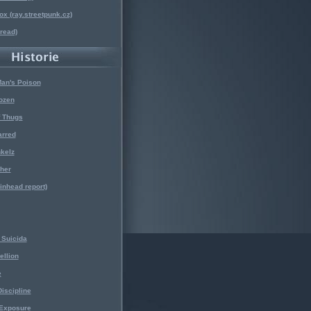
x (ray.streetpunk.cz)
nread)
Man's Poison
ozen
f Thugs
arred
kelz
her
kinhead report)
Suicida
ellion
e
iscipline
 Exposure