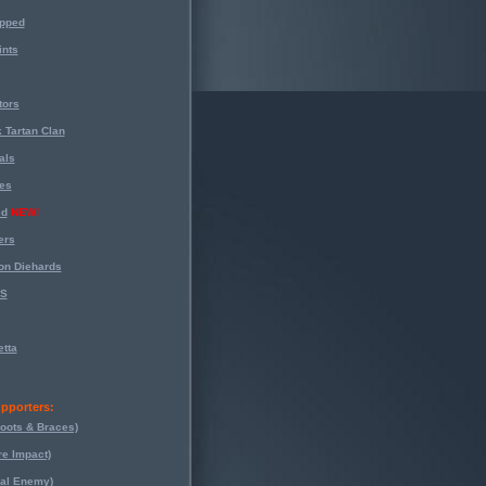
opped
nts
tors
 Tartan Clan
als
es
ed
NEW!
ers
on Diehards
-S
tta
pporters:
oots & Braces)
re Impact)
eal Enemy)