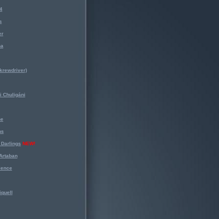
4
s
er
na
krewdriver)
 Chuligáni
ne
ns
Darlings
NEW!
Artaban
lence
iquell