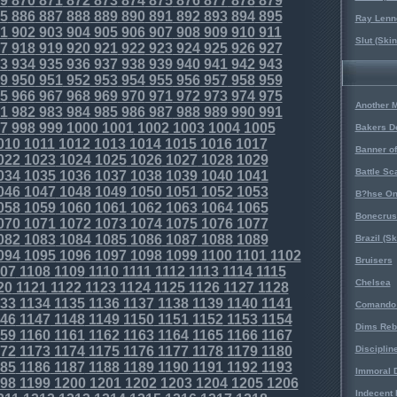
9
870
871
872
873
874
875
876
877
878
879
5
886
887
888
889
890
891
892
893
894
895
Ray Lenno
1
902
903
904
905
906
907
908
909
910
911
Slut (Ski
7
918
919
920
921
922
923
924
925
926
927
3
934
935
936
937
938
939
940
941
942
943
9
950
951
952
953
954
955
956
957
958
959
5
966
967
968
969
970
971
972
973
974
975
Another 
1
982
983
984
985
986
987
988
989
990
991
7
998
999
1000
1001
1002
1003
1004
1005
Bakers D
010
1011
1012
1013
1014
1015
1016
1017
Banner o
022
1023
1024
1025
1026
1027
1028
1029
Battle Sc
034
1035
1036
1037
1038
1039
1040
1041
046
1047
1048
1049
1050
1051
1052
1053
B?hse On
058
1059
1060
1061
1062
1063
1064
1065
Bonecrus
070
1071
1072
1073
1074
1075
1076
1077
082
1083
1084
1085
1086
1087
1088
1089
Brazil (S
094
1095
1096
1097
1098
1099
1100
1101
1102
Bruisers
07
1108
1109
1110
1111
1112
1113
1114
1115
Chelsea
20
1121
1122
1123
1124
1125
1126
1127
1128
33
1134
1135
1136
1137
1138
1139
1140
1141
Comando 
46
1147
1148
1149
1150
1151
1152
1153
1154
Dims Reb
59
1160
1161
1162
1163
1164
1165
1166
1167
72
1173
1174
1175
1176
1177
1178
1179
1180
Disciplin
85
1186
1187
1188
1189
1190
1191
1192
1193
Immoral D
98
1199
1200
1201
1202
1203
1204
1205
1206
Indecent