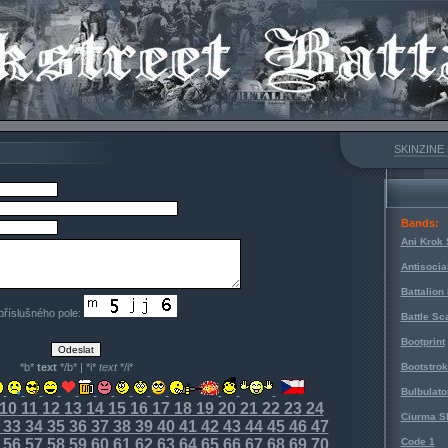
SKINZINE
Bands:
Ani Krok 
Antisocia
Battalion
 příslušného pole:
Battle Sc
Bootprint
*b*
text
*/b* | *i*
text
*/i*
Bootstro
Bulbulato
10
11
12
13
14
15
16
17
18
19
20
21
22
23
24
Ciurma S
33
34
35
36
37
38
39
40
41
42
43
44
45
46
47
56
57
58
59
60
61
62
63
64
65
66
67
68
69
70
Code 1