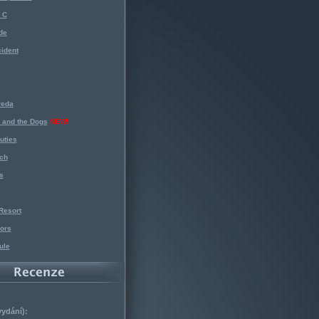
 C
de
ident
reda
 and the Dogs
NEW!
uties
ch
s
Resort
ors
ule
vydání):