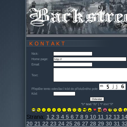
Nick:
Home page:
Email:
Text:
Přepište tento odesílací kód do příslušného pole:
Kód:
*b*
text
*/b* | *i*
text
*/i*
Strana:
1
2
3
4
5
6
7
8
9
10
11
12
13
1
20
21
22
23
24
25
26
27
28
29
30
31
3