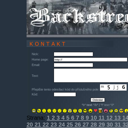
Nick:
Home page:
Email:
Text:
Přepište tento odesílací kód do příslušného pole:
Kód:
*b*
text
*/b* | *i*
text
*/i*
Strana:
1
2
3
4
5
6
7
8
9
10
11
12
13
1
20
21
22
23
24
25
26
27
28
29
30
31
3