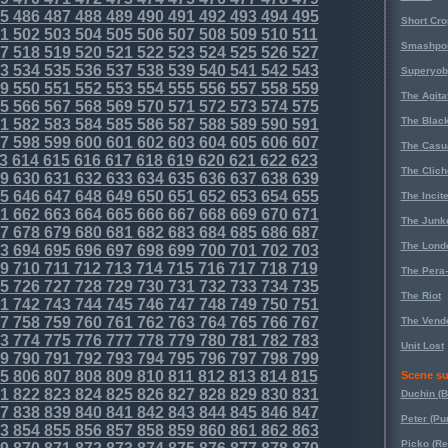
5
486
487
488
489
490
491
492
493
494
495
Short Cr
1
502
503
504
505
506
507
508
509
510
511
Smashpoi
7
518
519
520
521
522
523
524
525
526
527
3
534
535
536
537
538
539
540
541
542
543
Superyob
9
550
551
552
553
554
555
556
557
558
559
The Agita
5
566
567
568
569
570
571
572
573
574
575
The Black
1
582
583
584
585
586
587
588
589
590
591
7
598
599
600
601
602
603
604
605
606
607
The Casu
3
614
615
616
617
618
619
620
621
622
623
The Clich
9
630
631
632
633
634
635
636
637
638
639
5
646
647
648
649
650
651
652
653
654
655
The Incit
1
662
663
664
665
666
667
668
669
670
671
The Junk
7
678
679
680
681
682
683
684
685
686
687
The Lond
3
694
695
696
697
698
699
700
701
702
703
9
710
711
712
713
714
715
716
717
718
719
The Pera
5
726
727
728
729
730
731
732
733
734
735
The Riot
1
742
743
744
745
746
747
748
749
750
751
7
758
759
760
761
762
763
764
765
766
767
The Vende
3
774
775
776
777
778
779
780
781
782
783
Unit Lost
9
790
791
792
793
794
795
796
797
798
799
5
806
807
808
809
810
811
812
813
814
815
Scene su
1
822
823
824
825
826
827
828
829
830
831
Duchin (B
7
838
839
840
841
842
843
844
845
846
847
Peter (Pu
3
854
855
856
857
858
859
860
861
862
863
Picko (R