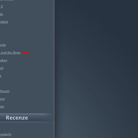
 C
de
ident
reda
 and the Dogs
NEW!
uties
ch
s
Resort
ors
ule
vydání):