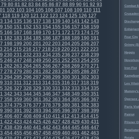
79
80
81
82
83
84
85
86
87
88
89
90
91
92
93
Combat 8
01
102
103
104
105
106
107
108
109
110
111
Crusader
7
118
119
120
121
122
123
124
125
126
127
3
134
135
136
137
138
139
140
141
142
143
Discharg
9
150
151
152
153
154
155
156
157
158
159
Enhärjar
5
166
167
168
169
170
171
172
173
174
175
Fear City
1
182
183
184
185
186
187
188
189
190
191
7
198
199
200
201
202
203
204
205
206
207
Grinny (S
3
214
215
216
217
218
219
220
221
222
223
Haggis
9
230
231
232
233
234
235
236
237
238
239
5
246
247
248
249
250
251
252
253
254
255
Hovorkovi
1
262
263
264
265
266
267
268
269
270
271
Iron Fist
7
278
279
280
281
282
283
284
285
286
287
Kampfzo
3
294
295
296
297
298
299
300
301
302
303
9
310
311
312
313
314
315
316
317
318
319
Les Vilai
5
326
327
328
329
330
331
332
333
334
335
Mummy's 
1
342
343
344
345
346
347
348
349
350
351
7
358
359
360
361
362
363
364
365
366
367
Operace 
3
374
375
376
377
378
379
380
381
382
383
Paris Vio
9
390
391
392
393
394
395
396
397
398
399
Patriot
5
406
407
408
409
410
411
412
413
414
415
1
422
423
424
425
426
427
428
429
430
431
Pilsner O
7
438
439
440
441
442
443
444
445
446
447
Retaliator
3
454
455
456
457
458
459
460
461
462
463
9
470
471
472
473
474
475
476
477
478
479
Roials