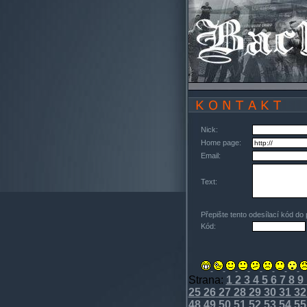
Nick:
Home page:
Email:
Text:
Přepište tento odesílací kód do
Kód:
Strana:
1
2
3
4
5
6
7
8
9
25
26
27
28
29
30
31
32
48
49
50
51
52
53
54
55