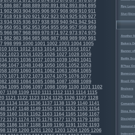
9
870
871
872
873
874
875
876
877
878
879
5
886
887
888
889
890
891
892
893
894
895
Ray Lenno
1
902
903
904
905
906
907
908
909
910
911
Slut (Ski
7
918
919
920
921
922
923
924
925
926
927
3
934
935
936
937
938
939
940
941
942
943
9
950
951
952
953
954
955
956
957
958
959
5
966
967
968
969
970
971
972
973
974
975
Another 
1
982
983
984
985
986
987
988
989
990
991
7
998
999
1000
1001
1002
1003
1004
1005
Bakers D
010
1011
1012
1013
1014
1015
1016
1017
Banner o
022
1023
1024
1025
1026
1027
1028
1029
Battle Sc
034
1035
1036
1037
1038
1039
1040
1041
046
1047
1048
1049
1050
1051
1052
1053
B?hse On
058
1059
1060
1061
1062
1063
1064
1065
Bonecrus
070
1071
1072
1073
1074
1075
1076
1077
082
1083
1084
1085
1086
1087
1088
1089
Brazil (S
094
1095
1096
1097
1098
1099
1100
1101
1102
Bruisers
07
1108
1109
1110
1111
1112
1113
1114
1115
Chelsea
20
1121
1122
1123
1124
1125
1126
1127
1128
33
1134
1135
1136
1137
1138
1139
1140
1141
Comando 
46
1147
1148
1149
1150
1151
1152
1153
1154
Dims Reb
59
1160
1161
1162
1163
1164
1165
1166
1167
72
1173
1174
1175
1176
1177
1178
1179
1180
Disciplin
85
1186
1187
1188
1189
1190
1191
1192
1193
Immoral D
98
1199
1200
1201
1202
1203
1204
1205
1206
Indecent