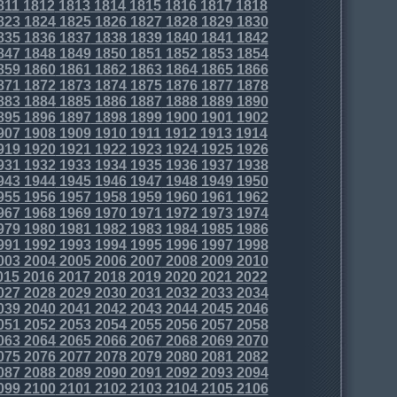
811
1812
1813
1814
1815
1816
1817
1818
823
1824
1825
1826
1827
1828
1829
1830
835
1836
1837
1838
1839
1840
1841
1842
847
1848
1849
1850
1851
1852
1853
1854
859
1860
1861
1862
1863
1864
1865
1866
871
1872
1873
1874
1875
1876
1877
1878
883
1884
1885
1886
1887
1888
1889
1890
895
1896
1897
1898
1899
1900
1901
1902
907
1908
1909
1910
1911
1912
1913
1914
919
1920
1921
1922
1923
1924
1925
1926
931
1932
1933
1934
1935
1936
1937
1938
943
1944
1945
1946
1947
1948
1949
1950
955
1956
1957
1958
1959
1960
1961
1962
967
1968
1969
1970
1971
1972
1973
1974
979
1980
1981
1982
1983
1984
1985
1986
991
1992
1993
1994
1995
1996
1997
1998
003
2004
2005
2006
2007
2008
2009
2010
015
2016
2017
2018
2019
2020
2021
2022
027
2028
2029
2030
2031
2032
2033
2034
039
2040
2041
2042
2043
2044
2045
2046
051
2052
2053
2054
2055
2056
2057
2058
063
2064
2065
2066
2067
2068
2069
2070
075
2076
2077
2078
2079
2080
2081
2082
087
2088
2089
2090
2091
2092
2093
2094
099
2100
2101
2102
2103
2104
2105
2106