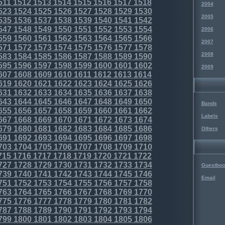
511
1512
1513
1514
1515
1516
1517
1518
2004
523
1524
1525
1526
1527
1528
1529
1530
2005
535
1536
1537
1538
1539
1540
1541
1542
547
1548
1549
1550
1551
1552
1553
1554
2006
559
1560
1561
1562
1563
1564
1565
1566
2007
571
1572
1573
1574
1575
1576
1577
1578
2008
583
1584
1585
1586
1587
1588
1589
1590
595
1596
1597
1598
1599
1600
1601
1602
2009
607
1608
1609
1610
1611
1612
1613
1614
619
1620
1621
1622
1623
1624
1625
1626
631
1632
1633
1634
1635
1636
1637
1638
643
1644
1645
1646
1647
1648
1649
1650
Bands
655
1656
1657
1658
1659
1660
1661
1662
Labels
667
1668
1669
1670
1671
1672
1673
1674
679
1680
1681
1682
1683
1684
1685
1686
Others
691
1692
1693
1694
1695
1696
1697
1698
703
1704
1705
1706
1707
1708
1709
1710
715
1716
1717
1718
1719
1720
1721
1722
727
1728
1729
1730
1731
1732
1733
1734
Guestboo
739
1740
1741
1742
1743
1744
1745
1746
Email
751
1752
1753
1754
1755
1756
1757
1758
763
1764
1765
1766
1767
1768
1769
1770
775
1776
1777
1778
1779
1780
1781
1782
787
1788
1789
1790
1791
1792
1793
1794
799
1800
1801
1802
1803
1804
1805
1806