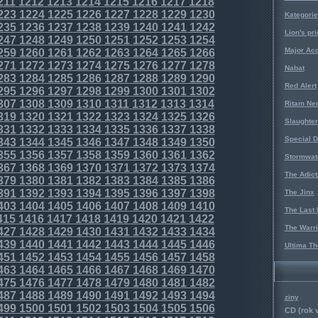
211
1212
1213
1214
1215
1216
1217
1218
223
1224
1225
1226
1227
1228
1229
1230
Kategorie
235
1236
1237
1238
1239
1240
1241
1242
Lion's pri
247
1248
1249
1250
1251
1252
1253
1254
Major Acc
259
1260
1261
1262
1263
1264
1265
1266
271
1272
1273
1274
1275
1276
1277
1278
Nabat
283
1284
1285
1286
1287
1288
1289
1290
Red Alert
295
1296
1297
1298
1299
1300
1301
1302
307
1308
1309
1310
1311
1312
1313
1314
Ritam Ne
319
1320
1321
1322
1323
1324
1325
1326
Slaughter
331
1332
1333
1334
1335
1336
1337
1338
Special D
343
1344
1345
1346
1347
1348
1349
1350
355
1356
1357
1358
1359
1360
1361
1362
Stormwat
367
1368
1369
1370
1371
1372
1373
1374
The Adict
379
1380
1381
1382
1383
1384
1385
1386
391
1392
1393
1394
1395
1396
1397
1398
The Jinx
403
1404
1405
1406
1407
1408
1409
1410
The Last 
415
1416
1417
1418
1419
1420
1421
1422
The Warri
427
1428
1429
1430
1431
1432
1433
1434
439
1440
1441
1442
1443
1444
1445
1446
Ultima Th
451
1452
1453
1454
1455
1456
1457
1458
463
1464
1465
1466
1467
1468
1469
1470
475
1476
1477
1478
1479
1480
1481
1482
487
1488
1489
1490
1491
1492
1493
1494
ziny
499
1500
1501
1502
1503
1504
1505
1506
CD (rok 