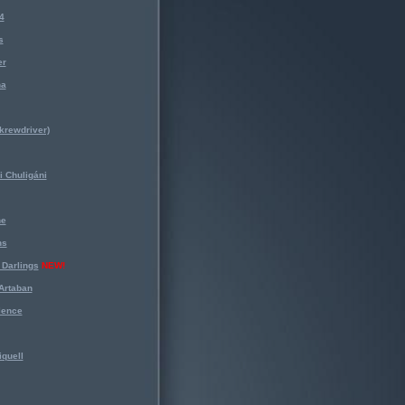
4
s
er
na
krewdriver)
 Chuligáni
ne
ns
Darlings
NEW!
Artaban
lence
iquell