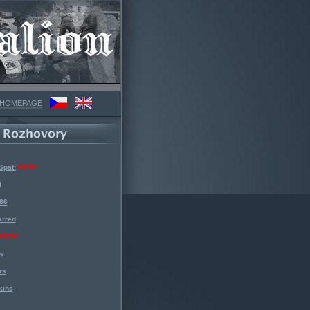
 HOMEPAGE
Spat!
NEW!
l
 86
arred
NEW!
ke
rs
kins