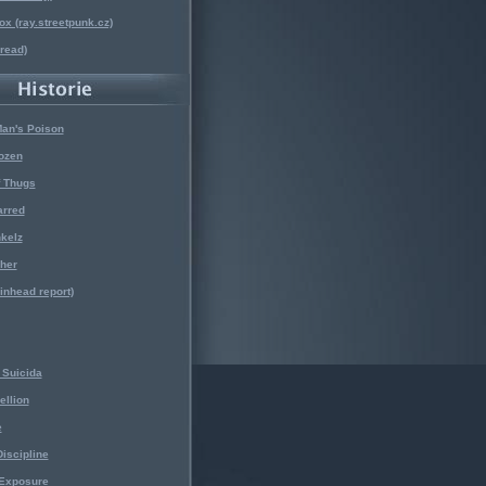
x (ray.streetpunk.cz)
nread)
Man's Poison
ozen
f Thugs
arred
kelz
her
kinhead report)
Suicida
ellion
e
iscipline
 Exposure