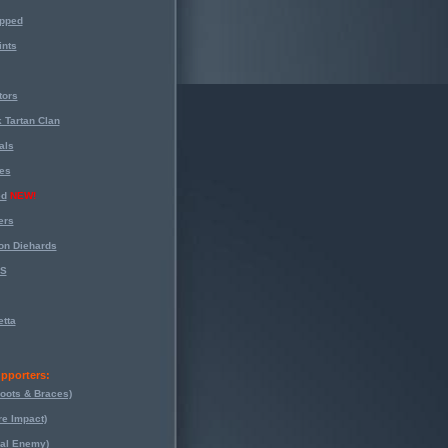
opped
nts
tors
 Tartan Clan
als
es
ed
NEW!
ers
on Diehards
-S
tta
pporters:
oots & Braces)
re Impact)
eal Enemy)