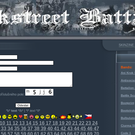
SKINZINE
Bands:
Ani Krok 
Antisocia
Battalion
 příslušného pole:
Battle Sc
Bootprint
*b*
text
*/b* | *i*
text
*/i*
Bootstro
Bulbulato
10
11
12
13
14
15
16
17
18
19
20
21
22
23
24
Ciurma S
33
34
35
36
37
38
39
40
41
42
43
44
45
46
47
56
57
58
59
60
61
62
63
64
65
66
67
68
69
70
Code 1