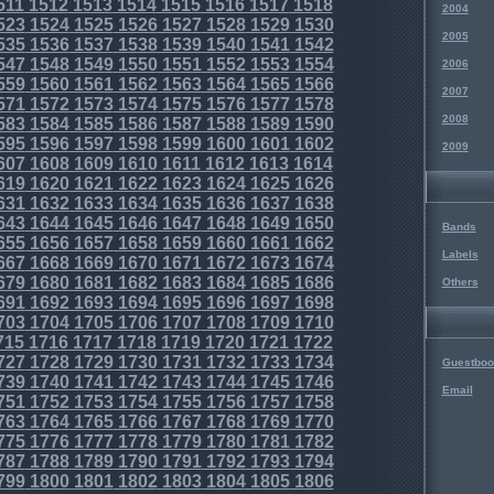
511
1512
1513
1514
1515
1516
1517
1518
2004
523
1524
1525
1526
1527
1528
1529
1530
2005
535
1536
1537
1538
1539
1540
1541
1542
547
1548
1549
1550
1551
1552
1553
1554
2006
559
1560
1561
1562
1563
1564
1565
1566
2007
571
1572
1573
1574
1575
1576
1577
1578
2008
583
1584
1585
1586
1587
1588
1589
1590
595
1596
1597
1598
1599
1600
1601
1602
2009
607
1608
1609
1610
1611
1612
1613
1614
619
1620
1621
1622
1623
1624
1625
1626
631
1632
1633
1634
1635
1636
1637
1638
643
1644
1645
1646
1647
1648
1649
1650
Bands
655
1656
1657
1658
1659
1660
1661
1662
Labels
667
1668
1669
1670
1671
1672
1673
1674
679
1680
1681
1682
1683
1684
1685
1686
Others
691
1692
1693
1694
1695
1696
1697
1698
703
1704
1705
1706
1707
1708
1709
1710
715
1716
1717
1718
1719
1720
1721
1722
727
1728
1729
1730
1731
1732
1733
1734
Guestboo
739
1740
1741
1742
1743
1744
1745
1746
Email
751
1752
1753
1754
1755
1756
1757
1758
763
1764
1765
1766
1767
1768
1769
1770
775
1776
1777
1778
1779
1780
1781
1782
787
1788
1789
1790
1791
1792
1793
1794
799
1800
1801
1802
1803
1804
1805
1806