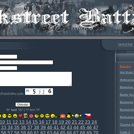
SKINZINE
Bands:
Ani Krok 
Antisocia
Battalion
 příslušného pole:
Battle Sc
Bootprint
*b*
text
*/b* | *i*
text
*/i*
Bootstro
Bulbulato
10
11
12
13
14
15
16
17
18
19
20
21
22
23
24
Ciurma S
33
34
35
36
37
38
39
40
41
42
43
44
45
46
47
56
57
58
59
60
61
62
63
64
65
66
67
68
69
70
Code 1