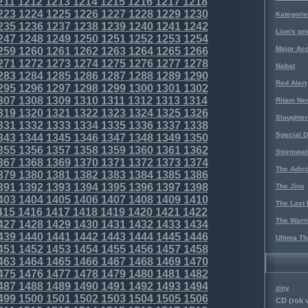
211
1212
1213
1214
1215
1216
1217
1218
223
1224
1225
1226
1227
1228
1229
1230
Kategorie
235
1236
1237
1238
1239
1240
1241
1242
Lion's pri
247
1248
1249
1250
1251
1252
1253
1254
Major Acc
259
1260
1261
1262
1263
1264
1265
1266
271
1272
1273
1274
1275
1276
1277
1278
Nabat
283
1284
1285
1286
1287
1288
1289
1290
Red Alert
295
1296
1297
1298
1299
1300
1301
1302
307
1308
1309
1310
1311
1312
1313
1314
Ritam Ne
319
1320
1321
1322
1323
1324
1325
1326
Slaughter
331
1332
1333
1334
1335
1336
1337
1338
Special D
343
1344
1345
1346
1347
1348
1349
1350
355
1356
1357
1358
1359
1360
1361
1362
Stormwat
367
1368
1369
1370
1371
1372
1373
1374
The Adict
379
1380
1381
1382
1383
1384
1385
1386
391
1392
1393
1394
1395
1396
1397
1398
The Jinx
403
1404
1405
1406
1407
1408
1409
1410
The Last 
415
1416
1417
1418
1419
1420
1421
1422
The Warri
427
1428
1429
1430
1431
1432
1433
1434
439
1440
1441
1442
1443
1444
1445
1446
Ultima Th
451
1452
1453
1454
1455
1456
1457
1458
463
1464
1465
1466
1467
1468
1469
1470
475
1476
1477
1478
1479
1480
1481
1482
487
1488
1489
1490
1491
1492
1493
1494
ziny
499
1500
1501
1502
1503
1504
1505
1506
CD (rok 