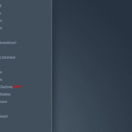
4
s
er
na
krewdriver)
 Chuligáni
ne
ns
Darlings
NEW!
Artaban
lence
iquell