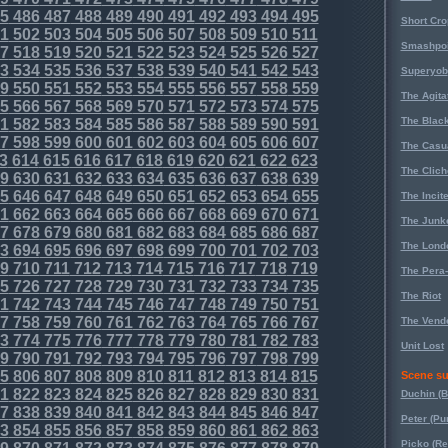
5
486
487
488
489
490
491
492
493
494
495
Short Cr
1
502
503
504
505
506
507
508
509
510
511
Smashpoi
7
518
519
520
521
522
523
524
525
526
527
3
534
535
536
537
538
539
540
541
542
543
Superyob
9
550
551
552
553
554
555
556
557
558
559
The Agita
5
566
567
568
569
570
571
572
573
574
575
The Black
1
582
583
584
585
586
587
588
589
590
591
7
598
599
600
601
602
603
604
605
606
607
The Casu
3
614
615
616
617
618
619
620
621
622
623
The Clich
9
630
631
632
633
634
635
636
637
638
639
5
646
647
648
649
650
651
652
653
654
655
The Incit
1
662
663
664
665
666
667
668
669
670
671
The Junk
7
678
679
680
681
682
683
684
685
686
687
The Lond
3
694
695
696
697
698
699
700
701
702
703
9
710
711
712
713
714
715
716
717
718
719
The Pera
5
726
727
728
729
730
731
732
733
734
735
The Riot
1
742
743
744
745
746
747
748
749
750
751
7
758
759
760
761
762
763
764
765
766
767
The Vende
3
774
775
776
777
778
779
780
781
782
783
Unit Lost
9
790
791
792
793
794
795
796
797
798
799
5
806
807
808
809
810
811
812
813
814
815
Scene su
1
822
823
824
825
826
827
828
829
830
831
Duchin (B
7
838
839
840
841
842
843
844
845
846
847
Peter (Pu
3
854
855
856
857
858
859
860
861
862
863
Picko (R