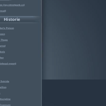
x (ray.streetpunk.cz)
nread)
Man's Poison
ozen
f Thugs
arred
kelz
her
kinhead report)
Suicida
ellion
e
iscipline
 Exposure