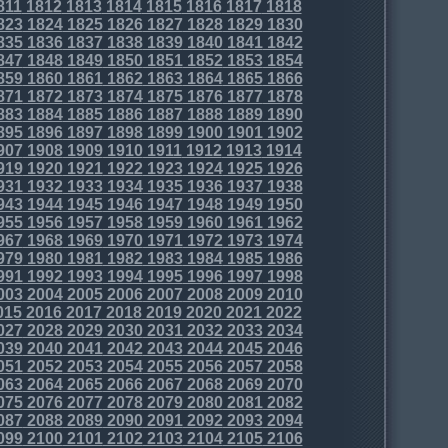
811
1812
1813
1814
1815
1816
1817
1818
823
1824
1825
1826
1827
1828
1829
1830
835
1836
1837
1838
1839
1840
1841
1842
847
1848
1849
1850
1851
1852
1853
1854
859
1860
1861
1862
1863
1864
1865
1866
871
1872
1873
1874
1875
1876
1877
1878
883
1884
1885
1886
1887
1888
1889
1890
895
1896
1897
1898
1899
1900
1901
1902
907
1908
1909
1910
1911
1912
1913
1914
919
1920
1921
1922
1923
1924
1925
1926
931
1932
1933
1934
1935
1936
1937
1938
943
1944
1945
1946
1947
1948
1949
1950
955
1956
1957
1958
1959
1960
1961
1962
967
1968
1969
1970
1971
1972
1973
1974
979
1980
1981
1982
1983
1984
1985
1986
991
1992
1993
1994
1995
1996
1997
1998
003
2004
2005
2006
2007
2008
2009
2010
015
2016
2017
2018
2019
2020
2021
2022
027
2028
2029
2030
2031
2032
2033
2034
039
2040
2041
2042
2043
2044
2045
2046
051
2052
2053
2054
2055
2056
2057
2058
063
2064
2065
2066
2067
2068
2069
2070
075
2076
2077
2078
2079
2080
2081
2082
087
2088
2089
2090
2091
2092
2093
2094
099
2100
2101
2102
2103
2104
2105
2106