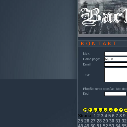
Nick:
Home page:
Email:
Text:
Přepište tento odesílací kód do
Kód:
Strana:
1
2
3
4
5
6
7
8
9
25
26
27
28
29
30
31
32
48
49
50
51
52
53
54
55