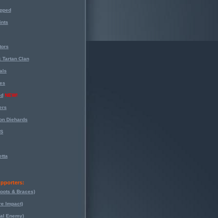
opped
nts
tors
 Tartan Clan
als
es
ed
NEW!
ers
on Diehards
-S
tta
pporters:
oots & Braces)
re Impact)
eal Enemy)