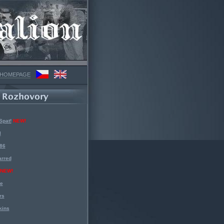
 HOMEPAGE
Spat!
NEW!
l
 86
arred
NEW!
ke
rs
kins