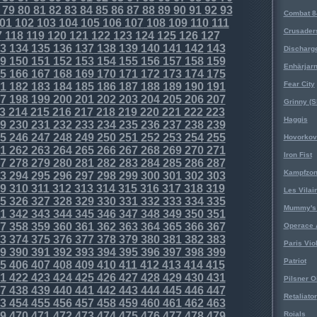
79
80
81
82
83
84
85
86
87
88
89
90
91
92
93
Combat 8
01
102
103
104
105
106
107
108
109
110
111
Crusader
7
118
119
120
121
122
123
124
125
126
127
3
134
135
136
137
138
139
140
141
142
143
Discharg
9
150
151
152
153
154
155
156
157
158
159
Enhärjar
5
166
167
168
169
170
171
172
173
174
175
Fear City
1
182
183
184
185
186
187
188
189
190
191
7
198
199
200
201
202
203
204
205
206
207
Grinny (S
3
214
215
216
217
218
219
220
221
222
223
Haggis
9
230
231
232
233
234
235
236
237
238
239
5
246
247
248
249
250
251
252
253
254
255
Hovorkovi
1
262
263
264
265
266
267
268
269
270
271
Iron Fist
7
278
279
280
281
282
283
284
285
286
287
Kampfzo
3
294
295
296
297
298
299
300
301
302
303
9
310
311
312
313
314
315
316
317
318
319
Les Vilai
5
326
327
328
329
330
331
332
333
334
335
Mummy's 
1
342
343
344
345
346
347
348
349
350
351
7
358
359
360
361
362
363
364
365
366
367
Operace 
3
374
375
376
377
378
379
380
381
382
383
Paris Vio
9
390
391
392
393
394
395
396
397
398
399
Patriot
5
406
407
408
409
410
411
412
413
414
415
1
422
423
424
425
426
427
428
429
430
431
Pilsner O
7
438
439
440
441
442
443
444
445
446
447
Retaliator
3
454
455
456
457
458
459
460
461
462
463
9
470
471
472
473
474
475
476
477
478
479
Roials