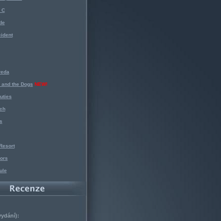
 C
de
ident
reda
 and the Dogs
NEW!
uties
ch
s
Resort
ors
ule
vydání):