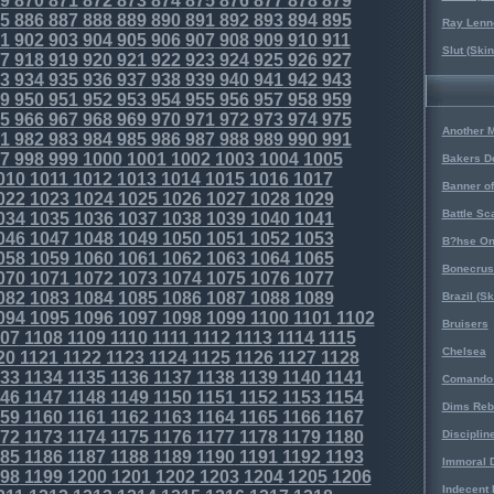
9
870
871
872
873
874
875
876
877
878
879
5
886
887
888
889
890
891
892
893
894
895
Ray Lenno
1
902
903
904
905
906
907
908
909
910
911
Slut (Ski
7
918
919
920
921
922
923
924
925
926
927
3
934
935
936
937
938
939
940
941
942
943
9
950
951
952
953
954
955
956
957
958
959
5
966
967
968
969
970
971
972
973
974
975
Another 
1
982
983
984
985
986
987
988
989
990
991
7
998
999
1000
1001
1002
1003
1004
1005
Bakers D
010
1011
1012
1013
1014
1015
1016
1017
Banner o
022
1023
1024
1025
1026
1027
1028
1029
Battle Sc
034
1035
1036
1037
1038
1039
1040
1041
046
1047
1048
1049
1050
1051
1052
1053
B?hse On
058
1059
1060
1061
1062
1063
1064
1065
Bonecrus
070
1071
1072
1073
1074
1075
1076
1077
082
1083
1084
1085
1086
1087
1088
1089
Brazil (S
094
1095
1096
1097
1098
1099
1100
1101
1102
Bruisers
07
1108
1109
1110
1111
1112
1113
1114
1115
Chelsea
20
1121
1122
1123
1124
1125
1126
1127
1128
33
1134
1135
1136
1137
1138
1139
1140
1141
Comando 
46
1147
1148
1149
1150
1151
1152
1153
1154
Dims Reb
59
1160
1161
1162
1163
1164
1165
1166
1167
72
1173
1174
1175
1176
1177
1178
1179
1180
Disciplin
85
1186
1187
1188
1189
1190
1191
1192
1193
Immoral D
98
1199
1200
1201
1202
1203
1204
1205
1206
Indecent