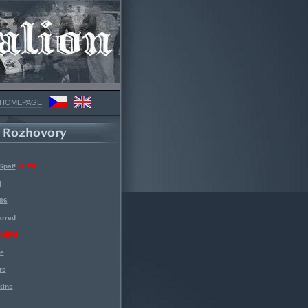
 HOMEPAGE
Spat!
NEW!
l
 86
arred
NEW!
ke
rs
kins