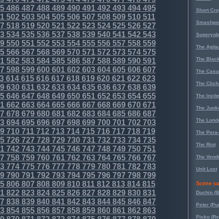
5
486
487
488
489
490
491
492
493
494
495
Short Cr
1
502
503
504
505
506
507
508
509
510
511
Smashpoi
7
518
519
520
521
522
523
524
525
526
527
3
534
535
536
537
538
539
540
541
542
543
Superyob
9
550
551
552
553
554
555
556
557
558
559
The Agita
5
566
567
568
569
570
571
572
573
574
575
The Black
1
582
583
584
585
586
587
588
589
590
591
7
598
599
600
601
602
603
604
605
606
607
The Casu
3
614
615
616
617
618
619
620
621
622
623
The Clich
9
630
631
632
633
634
635
636
637
638
639
5
646
647
648
649
650
651
652
653
654
655
The Incit
1
662
663
664
665
666
667
668
669
670
671
The Junk
7
678
679
680
681
682
683
684
685
686
687
The Lond
3
694
695
696
697
698
699
700
701
702
703
9
710
711
712
713
714
715
716
717
718
719
The Pera
5
726
727
728
729
730
731
732
733
734
735
The Riot
1
742
743
744
745
746
747
748
749
750
751
7
758
759
760
761
762
763
764
765
766
767
The Vende
3
774
775
776
777
778
779
780
781
782
783
Unit Lost
9
790
791
792
793
794
795
796
797
798
799
5
806
807
808
809
810
811
812
813
814
815
Scene su
1
822
823
824
825
826
827
828
829
830
831
Duchin (B
7
838
839
840
841
842
843
844
845
846
847
Peter (Pu
3
854
855
856
857
858
859
860
861
862
863
Picko (R