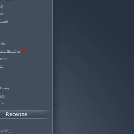
 C
de
ident
reda
 and the Dogs
NEW!
uties
ch
s
Resort
ors
ule
vydání):