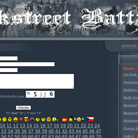
SKINZINE
Bands:
Ani Krok 
Antisocia
Battalion
 příslušného pole:
Battle Sc
Bootprint
*b*
text
*/b* | *i*
text
*/i*
Bootstro
Bulbulato
10
11
12
13
14
15
16
17
18
19
20
21
22
23
24
Ciurma S
33
34
35
36
37
38
39
40
41
42
43
44
45
46
47
56
57
58
59
60
61
62
63
64
65
66
67
68
69
70
Code 1