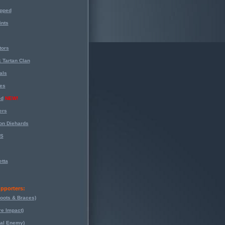
opped
nts
tors
 Tartan Clan
als
es
ed
NEW!
ers
on Diehards
-S
tta
pporters:
oots & Braces)
re Impact)
eal Enemy)