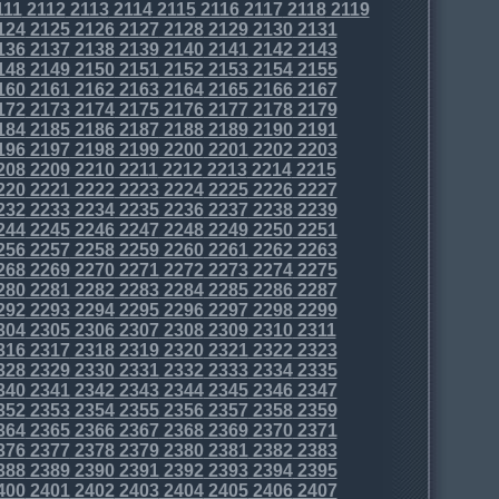
111
2112
2113
2114
2115
2116
2117
2118
2119
124
2125
2126
2127
2128
2129
2130
2131
136
2137
2138
2139
2140
2141
2142
2143
148
2149
2150
2151
2152
2153
2154
2155
160
2161
2162
2163
2164
2165
2166
2167
172
2173
2174
2175
2176
2177
2178
2179
184
2185
2186
2187
2188
2189
2190
2191
196
2197
2198
2199
2200
2201
2202
2203
208
2209
2210
2211
2212
2213
2214
2215
220
2221
2222
2223
2224
2225
2226
2227
232
2233
2234
2235
2236
2237
2238
2239
244
2245
2246
2247
2248
2249
2250
2251
256
2257
2258
2259
2260
2261
2262
2263
268
2269
2270
2271
2272
2273
2274
2275
280
2281
2282
2283
2284
2285
2286
2287
292
2293
2294
2295
2296
2297
2298
2299
304
2305
2306
2307
2308
2309
2310
2311
316
2317
2318
2319
2320
2321
2322
2323
328
2329
2330
2331
2332
2333
2334
2335
340
2341
2342
2343
2344
2345
2346
2347
352
2353
2354
2355
2356
2357
2358
2359
364
2365
2366
2367
2368
2369
2370
2371
376
2377
2378
2379
2380
2381
2382
2383
388
2389
2390
2391
2392
2393
2394
2395
400
2401
2402
2403
2404
2405
2406
2407