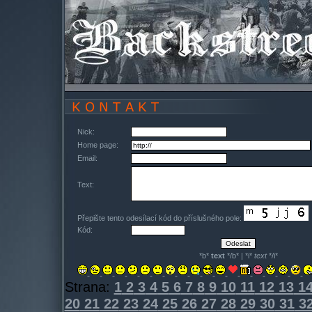
Nick:
Home page:
Email:
Text:
Přepište tento odesílací kód do příslušného pole:
Kód:
*b*
text
*/b* | *i*
text
*/i*
Strana:
1
2
3
4
5
6
7
8
9
10
11
12
13
1
20
21
22
23
24
25
26
27
28
29
30
31
3