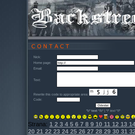
Nick:
Home page:
Email:
Text:
Rewrite this code to appropriate area:
Code:
*b*
text
*/b* | *i*
text
*/i*
Strana:
1
2
3
4
5
6
7
8
9
10
11
12
13
1
20
21
22
23
24
25
26
27
28
29
30
31
3