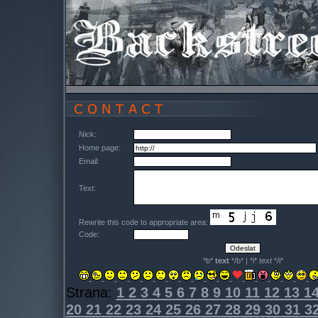
Nick:
Home page:
Email:
Text:
Rewrite this code to appropriate area:
Code:
*b*
text
*/b* | *i*
text
*/i*
Strana:
1
2
3
4
5
6
7
8
9
10
11
12
13
1
20
21
22
23
24
25
26
27
28
29
30
31
3