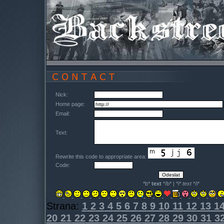
Nick:
Home page:
Email:
Text:
Rewrite this code to appropriate area:
Code:
*b*
text
*/b* | *i*
text
*/i*
Strana:
1
2
3
4
5
6
7
8
9
10
11
12
13
1
20
21
22
23
24
25
26
27
28
29
30
31
3