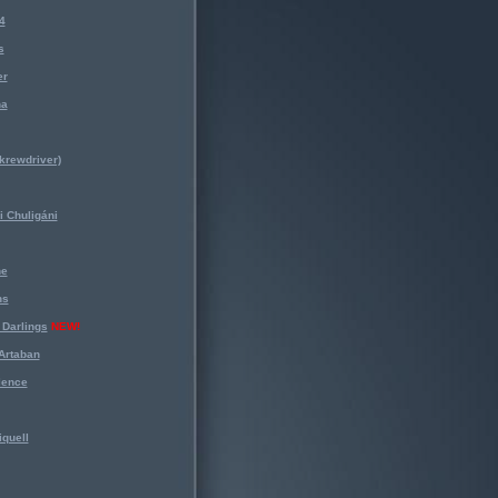
4
s
er
na
krewdriver)
 Chuligáni
ne
ns
Darlings
NEW!
Artaban
lence
iquell