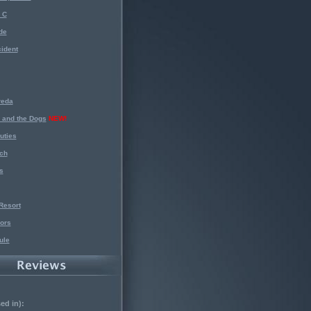
 C
de
ident
reda
 and the Dogs
NEW!
uties
ch
s
Resort
ors
ule
ed in):