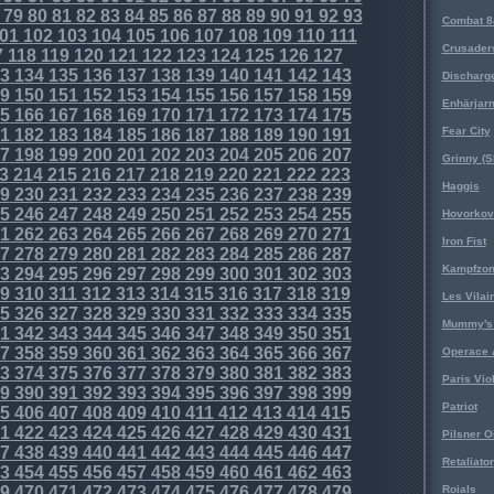
79
80
81
82
83
84
85
86
87
88
89
90
91
92
93
Combat 8
01
102
103
104
105
106
107
108
109
110
111
Crusader
7
118
119
120
121
122
123
124
125
126
127
3
134
135
136
137
138
139
140
141
142
143
Discharg
9
150
151
152
153
154
155
156
157
158
159
Enhärjar
5
166
167
168
169
170
171
172
173
174
175
Fear City
1
182
183
184
185
186
187
188
189
190
191
7
198
199
200
201
202
203
204
205
206
207
Grinny (S
3
214
215
216
217
218
219
220
221
222
223
Haggis
9
230
231
232
233
234
235
236
237
238
239
5
246
247
248
249
250
251
252
253
254
255
Hovorkovi
1
262
263
264
265
266
267
268
269
270
271
Iron Fist
7
278
279
280
281
282
283
284
285
286
287
Kampfzo
3
294
295
296
297
298
299
300
301
302
303
9
310
311
312
313
314
315
316
317
318
319
Les Vilai
5
326
327
328
329
330
331
332
333
334
335
Mummy's 
1
342
343
344
345
346
347
348
349
350
351
7
358
359
360
361
362
363
364
365
366
367
Operace 
3
374
375
376
377
378
379
380
381
382
383
Paris Vio
9
390
391
392
393
394
395
396
397
398
399
Patriot
5
406
407
408
409
410
411
412
413
414
415
1
422
423
424
425
426
427
428
429
430
431
Pilsner O
7
438
439
440
441
442
443
444
445
446
447
Retaliator
3
454
455
456
457
458
459
460
461
462
463
9
470
471
472
473
474
475
476
477
478
479
Roials