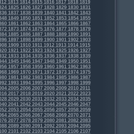
812
1813
1814
1815
1816
1817
1818
1819
824
1825
1826
1827
1828
1829
1830
1831
836
1837
1838
1839
1840
1841
1842
1843
848
1849
1850
1851
1852
1853
1854
1855
860
1861
1862
1863
1864
1865
1866
1867
872
1873
1874
1875
1876
1877
1878
1879
884
1885
1886
1887
1888
1889
1890
1891
896
1897
1898
1899
1900
1901
1902
1903
908
1909
1910
1911
1912
1913
1914
1915
920
1921
1922
1923
1924
1925
1926
1927
932
1933
1934
1935
1936
1937
1938
1939
944
1945
1946
1947
1948
1949
1950
1951
956
1957
1958
1959
1960
1961
1962
1963
968
1969
1970
1971
1972
1973
1974
1975
980
1981
1982
1983
1984
1985
1986
1987
992
1993
1994
1995
1996
1997
1998
1999
004
2005
2006
2007
2008
2009
2010
2011
016
2017
2018
2019
2020
2021
2022
2023
028
2029
2030
2031
2032
2033
2034
2035
040
2041
2042
2043
2044
2045
2046
2047
052
2053
2054
2055
2056
2057
2058
2059
064
2065
2066
2067
2068
2069
2070
2071
076
2077
2078
2079
2080
2081
2082
2083
088
2089
2090
2091
2092
2093
2094
2095
100
2101
2102
2103
2104
2105
2106
2107