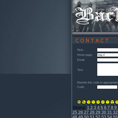
Nick:
Home page:
Email:
Text:
Rewrite this code to appropriat
Code:
Strana:
1
2
3
4
5
6
7
8
9
25
26
27
28
29
30
31
32
48
49
50
51
52
53
54
55