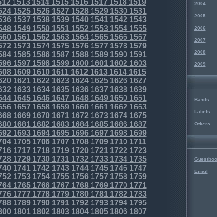
512
1513
1514
1515
1516
1517
1518
1519
2004
524
1525
1526
1527
1528
1529
1530
1531
2005
536
1537
1538
1539
1540
1541
1542
1543
548
1549
1550
1551
1552
1553
1554
1555
2006
560
1561
1562
1563
1564
1565
1566
1567
2007
572
1573
1574
1575
1576
1577
1578
1579
2008
584
1585
1586
1587
1588
1589
1590
1591
596
1597
1598
1599
1600
1601
1602
1603
2009
608
1609
1610
1611
1612
1613
1614
1615
620
1621
1622
1623
1624
1625
1626
1627
632
1633
1634
1635
1636
1637
1638
1639
644
1645
1646
1647
1648
1649
1650
1651
Bands
656
1657
1658
1659
1660
1661
1662
1663
Labels
668
1669
1670
1671
1672
1673
1674
1675
680
1681
1682
1683
1684
1685
1686
1687
Others
692
1693
1694
1695
1696
1697
1698
1699
704
1705
1706
1707
1708
1709
1710
1711
716
1717
1718
1719
1720
1721
1722
1723
728
1729
1730
1731
1732
1733
1734
1735
Guestboo
740
1741
1742
1743
1744
1745
1746
1747
Email
752
1753
1754
1755
1756
1757
1758
1759
764
1765
1766
1767
1768
1769
1770
1771
776
1777
1778
1779
1780
1781
1782
1783
788
1789
1790
1791
1792
1793
1794
1795
800
1801
1802
1803
1804
1805
1806
1807