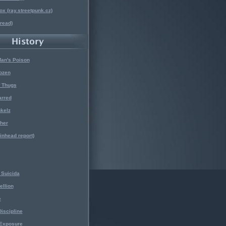
x (ray.streetpunk.cz)
nread)
Man's Poison
ozen
f Thugs
arred
kelz
her
kinhead report)
Suicida
ellion
e
iscipline
 Exposure