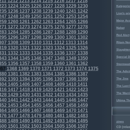
211
1212
1213
1214
1215
1216
1217
1218
223
1224
1225
1226
1227
1228
1229
1230
Kategorie
235
1236
1237
1238
1239
1240
1241
1242
Lion's pri
247
1248
1249
1250
1251
1252
1253
1254
Major Acc
259
1260
1261
1262
1263
1264
1265
1266
271
1272
1273
1274
1275
1276
1277
1278
Nabat
283
1284
1285
1286
1287
1288
1289
1290
Red Alert
295
1296
1297
1298
1299
1300
1301
1302
307
1308
1309
1310
1311
1312
1313
1314
Ritam Ne
319
1320
1321
1322
1323
1324
1325
1326
Slaughter
331
1332
1333
1334
1335
1336
1337
1338
Special D
343
1344
1345
1346
1347
1348
1349
1350
355
1356
1357
1358
1359
1360
1361
1362
Stormwat
367
1368
1369
1370
1371
1372
1373
1374
1375
The Adict
380
1381
1382
1383
1384
1385
1386
1387
392
1393
1394
1395
1396
1397
1398
1399
The Jinx
404
1405
1406
1407
1408
1409
1410
1411
The Last 
416
1417
1418
1419
1420
1421
1422
1423
The Warri
428
1429
1430
1431
1432
1433
1434
1435
440
1441
1442
1443
1444
1445
1446
1447
Ultima Th
452
1453
1454
1455
1456
1457
1458
1459
464
1465
1466
1467
1468
1469
1470
1471
476
1477
1478
1479
1480
1481
1482
1483
488
1489
1490
1491
1492
1493
1494
1495
zines
500
1501
1502
1503
1504
1505
1506
1507
CD (relas