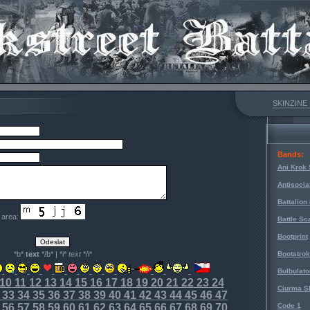
SKINZINE
Bands:
Ani Krok 
Antisocia
Battalion
e area:
Battle Sc
Bootprint
*b*
text
*/b* | *i*
text
*/i*
Bootstro
Bulbulato
10
11
12
13
14
15
16
17
18
19
20
21
22
23
24
Ciurma S
33
34
35
36
37
38
39
40
41
42
43
44
45
46
47
56
57
58
59
60
61
62
63
64
65
66
67
68
69
70
Code 1