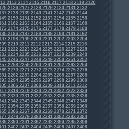
12
2113
2114
2115
2116
2117
2118
2119
2120
125
2126
2127
2128
2129
2130
2131
2132
137
2138
2139
2140
2141
2142
2143
2144
149
2150
2151
2152
2153
2154
2155
2156
161
2162
2163
2164
2165
2166
2167
2168
173
2174
2175
2176
2177
2178
2179
2180
185
2186
2187
2188
2189
2190
2191
2192
197
2198
2199
2200
2201
2202
2203
2204
209
2210
2211
2212
2213
2214
2215
2216
221
2222
2223
2224
2225
2226
2227
2228
233
2234
2235
2236
2237
2238
2239
2240
245
2246
2247
2248
2249
2250
2251
2252
257
2258
2259
2260
2261
2262
2263
2264
269
2270
2271
2272
2273
2274
2275
2276
281
2282
2283
2284
2285
2286
2287
2288
293
2294
2295
2296
2297
2298
2299
2300
305
2306
2307
2308
2309
2310
2311
2312
317
2318
2319
2320
2321
2322
2323
2324
329
2330
2331
2332
2333
2334
2335
2336
341
2342
2343
2344
2345
2346
2347
2348
353
2354
2355
2356
2357
2358
2359
2360
365
2366
2367
2368
2369
2370
2371
2372
377
2378
2379
2380
2381
2382
2383
2384
389
2390
2391
2392
2393
2394
2395
2396
401
2402
2403
2404
2405
2406
2407
2408