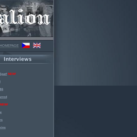
 HOMEPAGE
Spat!
NEW!
l
 86
arred
NEW!
ke
rs
kins