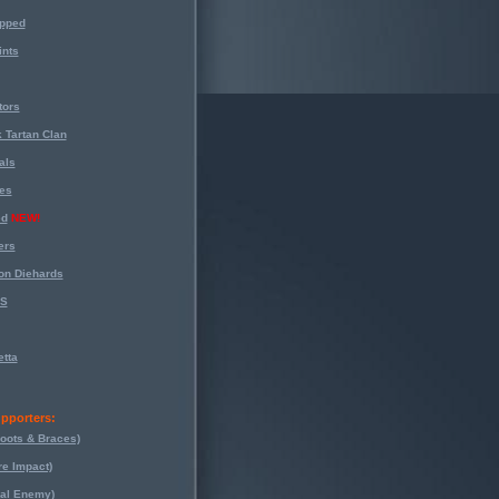
opped
nts
tors
 Tartan Clan
als
es
ed
NEW!
ers
on Diehards
-S
tta
pporters:
oots & Braces)
re Impact)
eal Enemy)