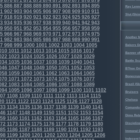
9
870
871
872
873
874
875
876
877
878
879
5
886
887
888
889
890
891
892
893
894
895
Ray Lenno
1
902
903
904
905
906
907
908
909
910
911
Slut (Ski
7
918
919
920
921
922
923
924
925
926
927
3
934
935
936
937
938
939
940
941
942
943
9
950
951
952
953
954
955
956
957
958
959
5
966
967
968
969
970
971
972
973
974
975
Another 
1
982
983
984
985
986
987
988
989
990
991
7
998
999
1000
1001
1002
1003
1004
1005
Bakers D
010
1011
1012
1013
1014
1015
1016
1017
Banner o
022
1023
1024
1025
1026
1027
1028
1029
Battle Sc
034
1035
1036
1037
1038
1039
1040
1041
046
1047
1048
1049
1050
1051
1052
1053
B?hse On
058
1059
1060
1061
1062
1063
1064
1065
Bonecrus
070
1071
1072
1073
1074
1075
1076
1077
082
1083
1084
1085
1086
1087
1088
1089
Brazil (S
094
1095
1096
1097
1098
1099
1100
1101
1102
Bruisers
07
1108
1109
1110
1111
1112
1113
1114
1115
Chelsea
20
1121
1122
1123
1124
1125
1126
1127
1128
33
1134
1135
1136
1137
1138
1139
1140
1141
Comando 
46
1147
1148
1149
1150
1151
1152
1153
1154
Dims Reb
59
1160
1161
1162
1163
1164
1165
1166
1167
72
1173
1174
1175
1176
1177
1178
1179
1180
Disciplin
85
1186
1187
1188
1189
1190
1191
1192
1193
Immoral D
98
1199
1200
1201
1202
1203
1204
1205
1206
Indecent