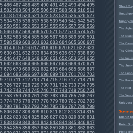
5
486
487
488
489
490
491
492
493
494
495
Short Cr
1
502
503
504
505
506
507
508
509
510
511
Smashpoi
7
518
519
520
521
522
523
524
525
526
527
3
534
535
536
537
538
539
540
541
542
543
Superyob
9
550
551
552
553
554
555
556
557
558
559
The Agita
5
566
567
568
569
570
571
572
573
574
575
The Black
1
582
583
584
585
586
587
588
589
590
591
7
598
599
600
601
602
603
604
605
606
607
The Casu
3
614
615
616
617
618
619
620
621
622
623
The Clich
9
630
631
632
633
634
635
636
637
638
639
5
646
647
648
649
650
651
652
653
654
655
The Incit
1
662
663
664
665
666
667
668
669
670
671
The Junk
7
678
679
680
681
682
683
684
685
686
687
The Lond
3
694
695
696
697
698
699
700
701
702
703
9
710
711
712
713
714
715
716
717
718
719
The Pera
5
726
727
728
729
730
731
732
733
734
735
The Riot
1
742
743
744
745
746
747
748
749
750
751
7
758
759
760
761
762
763
764
765
766
767
The Vende
3
774
775
776
777
778
779
780
781
782
783
Unit Lost
9
790
791
792
793
794
795
796
797
798
799
5
806
807
808
809
810
811
812
813
814
815
Scene su
1
822
823
824
825
826
827
828
829
830
831
Duchin (B
7
838
839
840
841
842
843
844
845
846
847
Peter (Pu
3
854
855
856
857
858
859
860
861
862
863
Picko (R