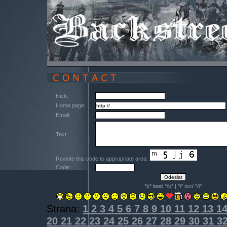
Nick:
Home page:
Email:
Text:
Rewrite this code to appropriate area:
Code:
*b*
text
*/b* | *i*
text
*/i*
Strana:
1
2
3
4
5
6
7
8
9
10
11
12
13
1
20
21
22
23
24
25
26
27
28
29
30
31
3