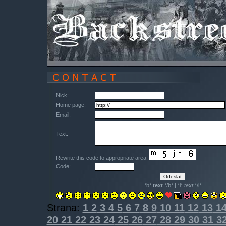
Nick:
Home page:
Email:
Text:
Rewrite this code to appropriate area:
Code:
*b*
text
*/b* | *i*
text
*/i*
Strana:
1
2
3
4
5
6
7
8
9
10
11
12
13
1
20
21
22
23
24
25
26
27
28
29
30
31
3