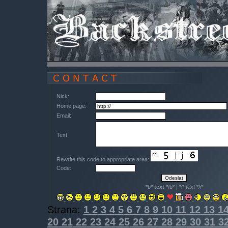
Nick:
Home page:
Email:
Text:
Rewrite this code to appropriate area:
Code:
*b*
text
*/b* | *i*
text
*/i*
Strana:
1
2
3
4
5
6
7
8
9
10
11
12
13
1
20
21
22
23
24
25
26
27
28
29
30
31
3