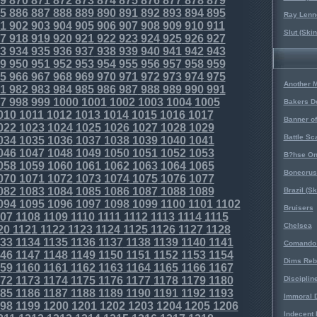
9
870
871
872
873
874
875
876
877
878
879
5
886
887
888
889
890
891
892
893
894
895
Ray Lenno
1
902
903
904
905
906
907
908
909
910
911
Slut (Ski
7
918
919
920
921
922
923
924
925
926
927
3
934
935
936
937
938
939
940
941
942
943
9
950
951
952
953
954
955
956
957
958
959
5
966
967
968
969
970
971
972
973
974
975
Another 
1
982
983
984
985
986
987
988
989
990
991
7
998
999
1000
1001
1002
1003
1004
1005
Bakers D
010
1011
1012
1013
1014
1015
1016
1017
Banner o
022
1023
1024
1025
1026
1027
1028
1029
Battle Sc
034
1035
1036
1037
1038
1039
1040
1041
046
1047
1048
1049
1050
1051
1052
1053
B?hse On
058
1059
1060
1061
1062
1063
1064
1065
Bonecrus
070
1071
1072
1073
1074
1075
1076
1077
082
1083
1084
1085
1086
1087
1088
1089
Brazil (S
094
1095
1096
1097
1098
1099
1100
1101
1102
Bruisers
07
1108
1109
1110
1111
1112
1113
1114
1115
Chelsea
20
1121
1122
1123
1124
1125
1126
1127
1128
33
1134
1135
1136
1137
1138
1139
1140
1141
Comando 
46
1147
1148
1149
1150
1151
1152
1153
1154
Dims Reb
59
1160
1161
1162
1163
1164
1165
1166
1167
72
1173
1174
1175
1176
1177
1178
1179
1180
Disciplin
85
1186
1187
1188
1189
1190
1191
1192
1193
Immoral D
98
1199
1200
1201
1202
1203
1204
1205
1206
Indecent