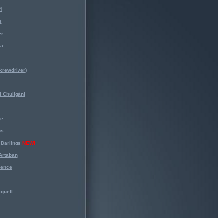
4
s
er
na
krewdriver)
 Chuligáni
ne
ns
Darlings
NEW!
Artaban
lence
iquell