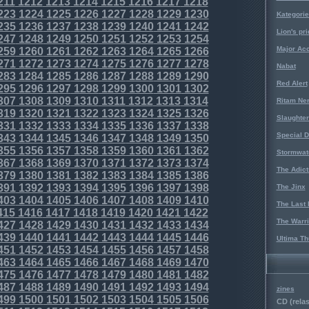
211
1212
1213
1214
1215
1216
1217
1218
223
1224
1225
1226
1227
1228
1229
1230
Kategorie
235
1236
1237
1238
1239
1240
1241
1242
Lion's pri
247
1248
1249
1250
1251
1252
1253
1254
Major Acc
259
1260
1261
1262
1263
1264
1265
1266
271
1272
1273
1274
1275
1276
1277
1278
Nabat
283
1284
1285
1286
1287
1288
1289
1290
Red Alert
295
1296
1297
1298
1299
1300
1301
1302
307
1308
1309
1310
1311
1312
1313
1314
Ritam Ne
319
1320
1321
1322
1323
1324
1325
1326
Slaughter
331
1332
1333
1334
1335
1336
1337
1338
Special D
343
1344
1345
1346
1347
1348
1349
1350
355
1356
1357
1358
1359
1360
1361
1362
Stormwat
367
1368
1369
1370
1371
1372
1373
1374
The Adict
379
1380
1381
1382
1383
1384
1385
1386
391
1392
1393
1394
1395
1396
1397
1398
The Jinx
403
1404
1405
1406
1407
1408
1409
1410
The Last 
415
1416
1417
1418
1419
1420
1421
1422
The Warri
427
1428
1429
1430
1431
1432
1433
1434
439
1440
1441
1442
1443
1444
1445
1446
Ultima Th
451
1452
1453
1454
1455
1456
1457
1458
463
1464
1465
1466
1467
1468
1469
1470
475
1476
1477
1478
1479
1480
1481
1482
487
1488
1489
1490
1491
1492
1493
1494
zines
499
1500
1501
1502
1503
1504
1505
1506
CD (relas