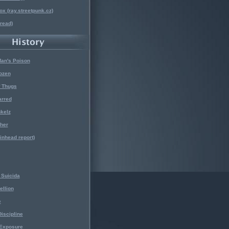
x (ray.streetpunk.cz)
nread)
Man's Poison
ozen
f Thugs
arred
kelz
her
kinhead report)
Suicida
ellion
e
iscipline
 Exposure