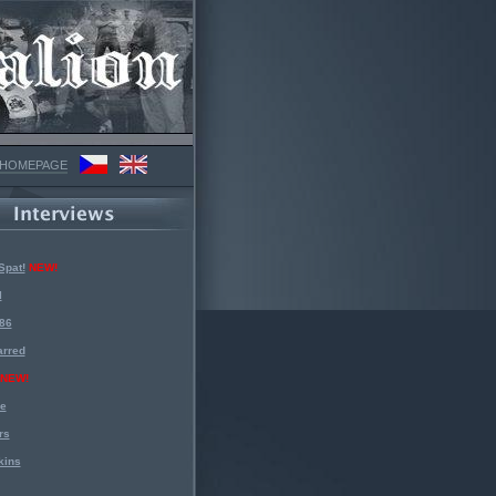
 HOMEPAGE
Spat!
NEW!
l
 86
arred
NEW!
ke
rs
kins