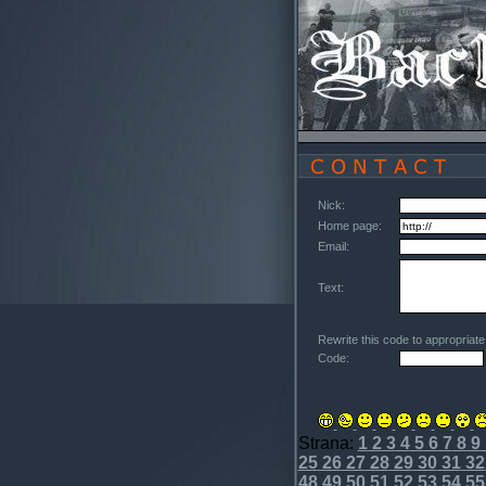
Nick:
Home page:
Email:
Text:
Rewrite this code to appropriat
Code:
Strana:
1
2
3
4
5
6
7
8
9
25
26
27
28
29
30
31
32
48
49
50
51
52
53
54
55