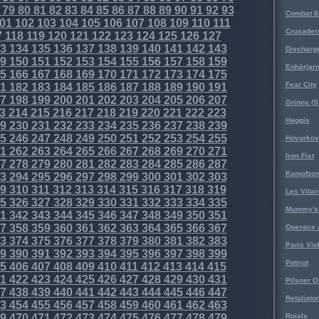
79
80
81
82
83
84
85
86
87
88
89
90
91
92
93
Combat 8
01
102
103
104
105
106
107
108
109
110
111
Crusader
7
118
119
120
121
122
123
124
125
126
127
3
134
135
136
137
138
139
140
141
142
143
Discharg
9
150
151
152
153
154
155
156
157
158
159
Enhärjar
5
166
167
168
169
170
171
172
173
174
175
Fear City
1
182
183
184
185
186
187
188
189
190
191
7
198
199
200
201
202
203
204
205
206
207
Grinny (S
3
214
215
216
217
218
219
220
221
222
223
Haggis
9
230
231
232
233
234
235
236
237
238
239
5
246
247
248
249
250
251
252
253
254
255
Hovorkovi
1
262
263
264
265
266
267
268
269
270
271
Iron Fist
7
278
279
280
281
282
283
284
285
286
287
Kampfzo
3
294
295
296
297
298
299
300
301
302
303
9
310
311
312
313
314
315
316
317
318
319
Les Vilai
5
326
327
328
329
330
331
332
333
334
335
Mummy's 
1
342
343
344
345
346
347
348
349
350
351
7
358
359
360
361
362
363
364
365
366
367
Operace 
3
374
375
376
377
378
379
380
381
382
383
Paris Vio
9
390
391
392
393
394
395
396
397
398
399
Patriot
5
406
407
408
409
410
411
412
413
414
415
1
422
423
424
425
426
427
428
429
430
431
Pilsner O
7
438
439
440
441
442
443
444
445
446
447
Retaliator
3
454
455
456
457
458
459
460
461
462
463
9
470
471
472
473
474
475
476
477
478
479
Roials