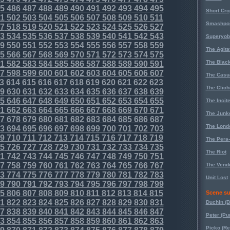
5
486
487
488
489
490
491
492
493
494
495
Short Cr
1
502
503
504
505
506
507
508
509
510
511
Smashpoi
7
518
519
520
521
522
523
524
525
526
527
3
534
535
536
537
538
539
540
541
542
543
Superyob
9
550
551
552
553
554
555
556
557
558
559
The Agita
5
566
567
568
569
570
571
572
573
574
575
The Black
1
582
583
584
585
586
587
588
589
590
591
7
598
599
600
601
602
603
604
605
606
607
The Casu
3
614
615
616
617
618
619
620
621
622
623
The Clich
9
630
631
632
633
634
635
636
637
638
639
5
646
647
648
649
650
651
652
653
654
655
The Incit
1
662
663
664
665
666
667
668
669
670
671
The Junk
7
678
679
680
681
682
683
684
685
686
687
The Lond
3
694
695
696
697
698
699
700
701
702
703
9
710
711
712
713
714
715
716
717
718
719
The Pera
5
726
727
728
729
730
731
732
733
734
735
The Riot
1
742
743
744
745
746
747
748
749
750
751
7
758
759
760
761
762
763
764
765
766
767
The Vende
3
774
775
776
777
778
779
780
781
782
783
Unit Lost
9
790
791
792
793
794
795
796
797
798
799
5
806
807
808
809
810
811
812
813
814
815
Scene su
1
822
823
824
825
826
827
828
829
830
831
Duchin (B
7
838
839
840
841
842
843
844
845
846
847
Peter (Pu
3
854
855
856
857
858
859
860
861
862
863
Picko (R