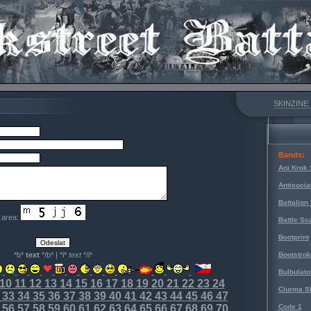
SKINZINE
Bands:
Ani Krok 
Antisocia
Battalion
e area:
Battle Sc
Bootprint
*b*
text
*/b* | *i*
text
*/i*
Bootstro
Bulbulato
10
11
12
13
14
15
16
17
18
19
20
21
22
23
24
Ciurma S
33
34
35
36
37
38
39
40
41
42
43
44
45
46
47
56
57
58
59
60
61
62
63
64
65
66
67
68
69
70
Code 1