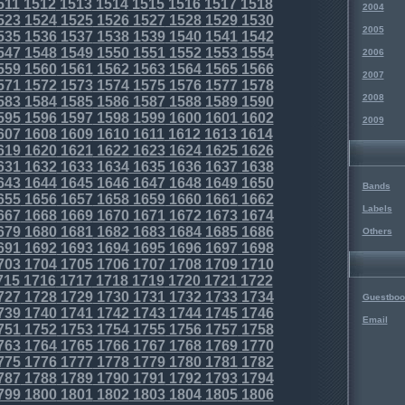
511
1512
1513
1514
1515
1516
1517
1518
2004
523
1524
1525
1526
1527
1528
1529
1530
2005
535
1536
1537
1538
1539
1540
1541
1542
547
1548
1549
1550
1551
1552
1553
1554
2006
559
1560
1561
1562
1563
1564
1565
1566
2007
571
1572
1573
1574
1575
1576
1577
1578
2008
583
1584
1585
1586
1587
1588
1589
1590
595
1596
1597
1598
1599
1600
1601
1602
2009
607
1608
1609
1610
1611
1612
1613
1614
619
1620
1621
1622
1623
1624
1625
1626
631
1632
1633
1634
1635
1636
1637
1638
643
1644
1645
1646
1647
1648
1649
1650
Bands
655
1656
1657
1658
1659
1660
1661
1662
Labels
667
1668
1669
1670
1671
1672
1673
1674
679
1680
1681
1682
1683
1684
1685
1686
Others
691
1692
1693
1694
1695
1696
1697
1698
703
1704
1705
1706
1707
1708
1709
1710
715
1716
1717
1718
1719
1720
1721
1722
727
1728
1729
1730
1731
1732
1733
1734
Guestboo
739
1740
1741
1742
1743
1744
1745
1746
Email
751
1752
1753
1754
1755
1756
1757
1758
763
1764
1765
1766
1767
1768
1769
1770
775
1776
1777
1778
1779
1780
1781
1782
787
1788
1789
1790
1791
1792
1793
1794
799
1800
1801
1802
1803
1804
1805
1806