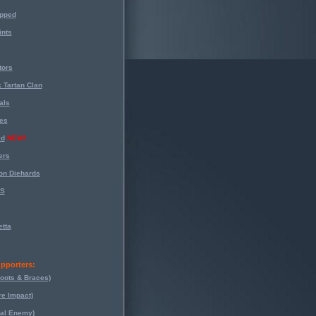
opped
nts
tors
 Tartan Clan
als
es
ed
NEW!
ers
on Diehards
-S
tta
pporters:
oots & Braces)
re Impact)
eal Enemy)