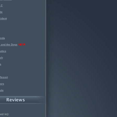
 C
de
ident
reda
 and the Dogs
NEW!
uties
ch
s
Resort
ors
ule
ed in):