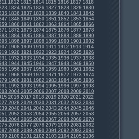
811
1812
1813
1814
1815
1816
1817
1818
823
1824
1825
1826
1827
1828
1829
1830
835
1836
1837
1838
1839
1840
1841
1842
847
1848
1849
1850
1851
1852
1853
1854
859
1860
1861
1862
1863
1864
1865
1866
871
1872
1873
1874
1875
1876
1877
1878
883
1884
1885
1886
1887
1888
1889
1890
895
1896
1897
1898
1899
1900
1901
1902
907
1908
1909
1910
1911
1912
1913
1914
919
1920
1921
1922
1923
1924
1925
1926
931
1932
1933
1934
1935
1936
1937
1938
943
1944
1945
1946
1947
1948
1949
1950
955
1956
1957
1958
1959
1960
1961
1962
967
1968
1969
1970
1971
1972
1973
1974
979
1980
1981
1982
1983
1984
1985
1986
991
1992
1993
1994
1995
1996
1997
1998
003
2004
2005
2006
2007
2008
2009
2010
015
2016
2017
2018
2019
2020
2021
2022
027
2028
2029
2030
2031
2032
2033
2034
039
2040
2041
2042
2043
2044
2045
2046
051
2052
2053
2054
2055
2056
2057
2058
063
2064
2065
2066
2067
2068
2069
2070
075
2076
2077
2078
2079
2080
2081
2082
087
2088
2089
2090
2091
2092
2093
2094
099
2100
2101
2102
2103
2104
2105
2106