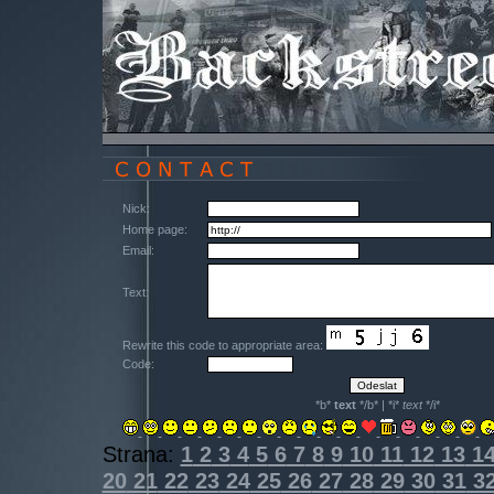
Nick:
Home page:
Email:
Text:
Rewrite this code to appropriate area:
Code:
*b*
text
*/b* | *i*
text
*/i*
Strana:
1
2
3
4
5
6
7
8
9
10
11
12
13
1
20
21
22
23
24
25
26
27
28
29
30
31
3