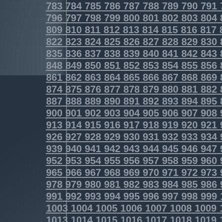
783
784
785
786
787
788
789
790
791
796
797
798
799
800
801
802
803
804
809
810
811
812
813
814
815
816
817
822
823
824
825
826
827
828
829
830
835
836
837
838
839
840
841
842
843
848
849
850
851
852
853
854
855
856
861
862
863
864
865
866
867
868
869
874
875
876
877
878
879
880
881
882
887
888
889
890
891
892
893
894
895
900
901
902
903
904
905
906
907
908
913
914
915
916
917
918
919
920
921
926
927
928
929
930
931
932
933
934
939
940
941
942
943
944
945
946
947
952
953
954
955
956
957
958
959
960
965
966
967
968
969
970
971
972
973
978
979
980
981
982
983
984
985
986
991
992
993
994
995
996
997
998
999
1003
1004
1005
1006
1007
1008
1009
1013
1014
1015
1016
1017
1018
1019