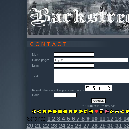
Nick:
Home page:
Email:
Text:
Rewrite this code to appropriate area:
Code:
*b*
text
*/b* | *i*
text
*/i*
Strana:
1
2
3
4
5
6
7
8
9
10
11
12
13
1
20
21
22
23
24
25
26
27
28
29
30
31
3