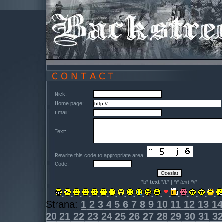
Nick:
Home page:
Email:
Text:
Rewrite this code to appropriate area:
Code:
*b*
text
*/b* | *i*
text
*/i*
Strana:
1
2
3
4
5
6
7
8
9
10
11
12
13
1
20
21
22
23
24
25
26
27
28
29
30
31
3