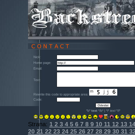
Nick:
Home page:
Email:
Text:
Rewrite this code to appropriate area:
Code:
*b*
text
*/b* | *i*
text
*/i*
Strana:
1
2
3
4
5
6
7
8
9
10
11
12
13
1
20
21
22
23
24
25
26
27
28
29
30
31
3