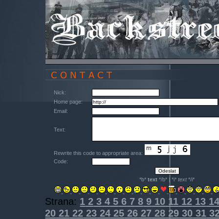
Nick:
Home page:
Email:
Text:
Rewrite this code to appropriate area:
Code:
*b*
text
*/b* | *i*
text
*/i*
Strana:
1
2
3
4
5
6
7
8
9
10
11
12
13
1
20
21
22
23
24
25
26
27
28
29
30
31
3