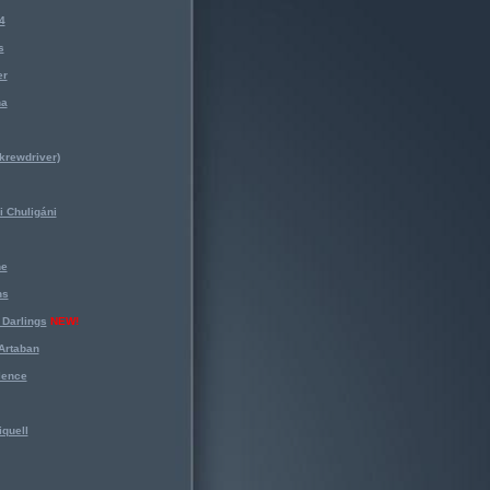
4
s
er
na
krewdriver)
 Chuligáni
ne
ns
Darlings
NEW!
Artaban
lence
iquell