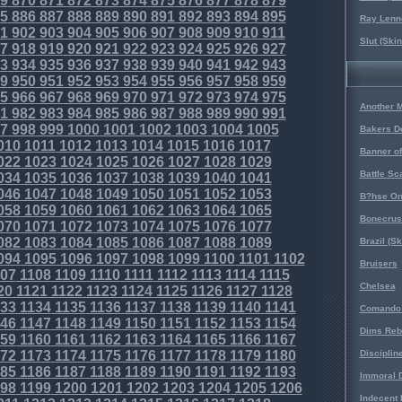
9
870
871
872
873
874
875
876
877
878
879
5
886
887
888
889
890
891
892
893
894
895
Ray Lenno
1
902
903
904
905
906
907
908
909
910
911
Slut (Ski
7
918
919
920
921
922
923
924
925
926
927
3
934
935
936
937
938
939
940
941
942
943
9
950
951
952
953
954
955
956
957
958
959
5
966
967
968
969
970
971
972
973
974
975
Another 
1
982
983
984
985
986
987
988
989
990
991
7
998
999
1000
1001
1002
1003
1004
1005
Bakers D
010
1011
1012
1013
1014
1015
1016
1017
Banner o
022
1023
1024
1025
1026
1027
1028
1029
Battle Sc
034
1035
1036
1037
1038
1039
1040
1041
046
1047
1048
1049
1050
1051
1052
1053
B?hse On
058
1059
1060
1061
1062
1063
1064
1065
Bonecrus
070
1071
1072
1073
1074
1075
1076
1077
082
1083
1084
1085
1086
1087
1088
1089
Brazil (S
094
1095
1096
1097
1098
1099
1100
1101
1102
Bruisers
07
1108
1109
1110
1111
1112
1113
1114
1115
Chelsea
20
1121
1122
1123
1124
1125
1126
1127
1128
33
1134
1135
1136
1137
1138
1139
1140
1141
Comando 
46
1147
1148
1149
1150
1151
1152
1153
1154
Dims Reb
59
1160
1161
1162
1163
1164
1165
1166
1167
72
1173
1174
1175
1176
1177
1178
1179
1180
Disciplin
85
1186
1187
1188
1189
1190
1191
1192
1193
Immoral D
98
1199
1200
1201
1202
1203
1204
1205
1206
Indecent