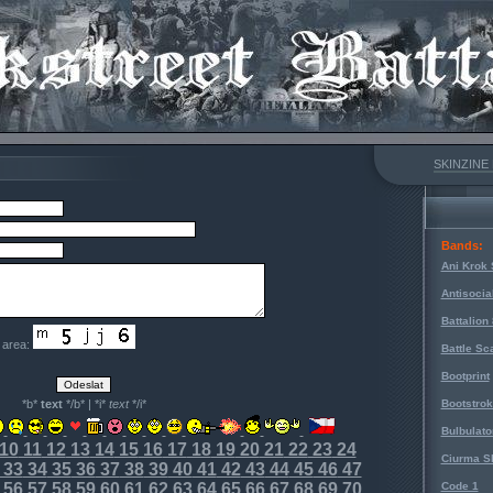
SKINZINE
Bands:
Ani Krok 
Antisocia
Battalion
e area:
Battle Sc
Bootprint
*b*
text
*/b* | *i*
text
*/i*
Bootstro
Bulbulato
10
11
12
13
14
15
16
17
18
19
20
21
22
23
24
Ciurma S
33
34
35
36
37
38
39
40
41
42
43
44
45
46
47
56
57
58
59
60
61
62
63
64
65
66
67
68
69
70
Code 1