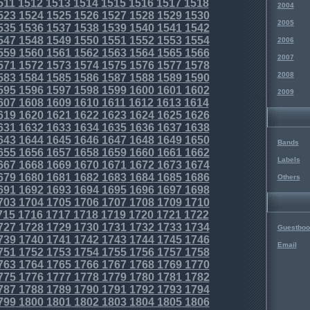
511
1512
1513
1514
1515
1516
1517
1518
2004
523
1524
1525
1526
1527
1528
1529
1530
2005
535
1536
1537
1538
1539
1540
1541
1542
547
1548
1549
1550
1551
1552
1553
1554
2006
559
1560
1561
1562
1563
1564
1565
1566
2007
571
1572
1573
1574
1575
1576
1577
1578
2008
583
1584
1585
1586
1587
1588
1589
1590
595
1596
1597
1598
1599
1600
1601
1602
2009
607
1608
1609
1610
1611
1612
1613
1614
619
1620
1621
1622
1623
1624
1625
1626
631
1632
1633
1634
1635
1636
1637
1638
643
1644
1645
1646
1647
1648
1649
1650
Bands
655
1656
1657
1658
1659
1660
1661
1662
Labels
667
1668
1669
1670
1671
1672
1673
1674
679
1680
1681
1682
1683
1684
1685
1686
Others
691
1692
1693
1694
1695
1696
1697
1698
703
1704
1705
1706
1707
1708
1709
1710
715
1716
1717
1718
1719
1720
1721
1722
727
1728
1729
1730
1731
1732
1733
1734
Guestboo
739
1740
1741
1742
1743
1744
1745
1746
Email
751
1752
1753
1754
1755
1756
1757
1758
763
1764
1765
1766
1767
1768
1769
1770
775
1776
1777
1778
1779
1780
1781
1782
787
1788
1789
1790
1791
1792
1793
1794
799
1800
1801
1802
1803
1804
1805
1806