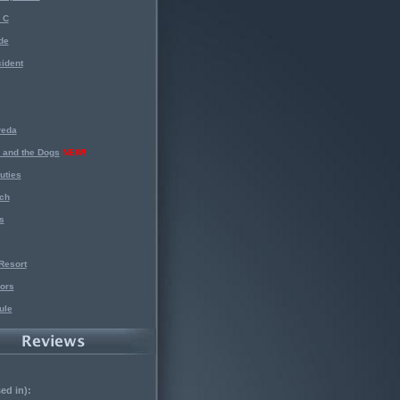
 C
de
ident
reda
 and the Dogs
NEW!
uties
ch
s
Resort
ors
ule
ed in):