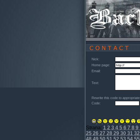
Nick:
Home page:
Email:
Text:
Rewrite this code to appropriat
Code:
Strana:
1
2
3
4
5
6
7
8
9
25
26
27
28
29
30
31
32
48
49
50
51
52
53
54
55