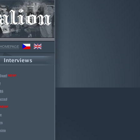
 HOMEPAGE
Spat!
NEW!
l
 86
arred
NEW!
ke
rs
kins