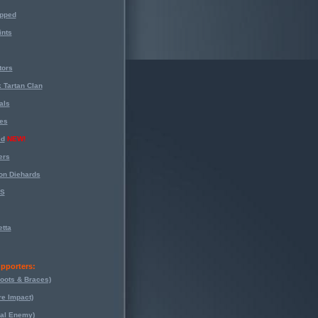
opped
nts
tors
 Tartan Clan
als
es
ed
NEW!
ers
on Diehards
-S
tta
pporters:
oots & Braces)
re Impact)
eal Enemy)