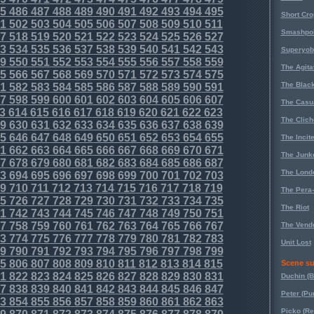
5
486
487
488
489
490
491
492
493
494
495
Short Cr
1
502
503
504
505
506
507
508
509
510
511
Smashpoi
7
518
519
520
521
522
523
524
525
526
527
3
534
535
536
537
538
539
540
541
542
543
Superyob
9
550
551
552
553
554
555
556
557
558
559
The Agita
5
566
567
568
569
570
571
572
573
574
575
The Black
1
582
583
584
585
586
587
588
589
590
591
7
598
599
600
601
602
603
604
605
606
607
The Casu
3
614
615
616
617
618
619
620
621
622
623
The Clich
9
630
631
632
633
634
635
636
637
638
639
5
646
647
648
649
650
651
652
653
654
655
The Incit
1
662
663
664
665
666
667
668
669
670
671
The Junk
7
678
679
680
681
682
683
684
685
686
687
The Lond
3
694
695
696
697
698
699
700
701
702
703
9
710
711
712
713
714
715
716
717
718
719
The Pera
5
726
727
728
729
730
731
732
733
734
735
The Riot
1
742
743
744
745
746
747
748
749
750
751
7
758
759
760
761
762
763
764
765
766
767
The Vende
3
774
775
776
777
778
779
780
781
782
783
Unit Lost
9
790
791
792
793
794
795
796
797
798
799
5
806
807
808
809
810
811
812
813
814
815
Scene su
1
822
823
824
825
826
827
828
829
830
831
Duchin (B
7
838
839
840
841
842
843
844
845
846
847
Peter (Pu
3
854
855
856
857
858
859
860
861
862
863
Picko (R