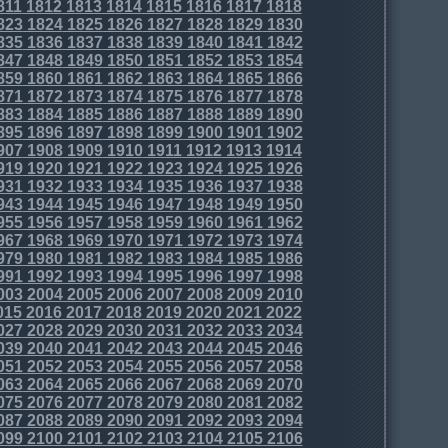
811
1812
1813
1814
1815
1816
1817
1818
823
1824
1825
1826
1827
1828
1829
1830
835
1836
1837
1838
1839
1840
1841
1842
847
1848
1849
1850
1851
1852
1853
1854
859
1860
1861
1862
1863
1864
1865
1866
871
1872
1873
1874
1875
1876
1877
1878
883
1884
1885
1886
1887
1888
1889
1890
895
1896
1897
1898
1899
1900
1901
1902
907
1908
1909
1910
1911
1912
1913
1914
919
1920
1921
1922
1923
1924
1925
1926
931
1932
1933
1934
1935
1936
1937
1938
943
1944
1945
1946
1947
1948
1949
1950
955
1956
1957
1958
1959
1960
1961
1962
967
1968
1969
1970
1971
1972
1973
1974
979
1980
1981
1982
1983
1984
1985
1986
991
1992
1993
1994
1995
1996
1997
1998
003
2004
2005
2006
2007
2008
2009
2010
015
2016
2017
2018
2019
2020
2021
2022
027
2028
2029
2030
2031
2032
2033
2034
039
2040
2041
2042
2043
2044
2045
2046
051
2052
2053
2054
2055
2056
2057
2058
063
2064
2065
2066
2067
2068
2069
2070
075
2076
2077
2078
2079
2080
2081
2082
087
2088
2089
2090
2091
2092
2093
2094
099
2100
2101
2102
2103
2104
2105
2106