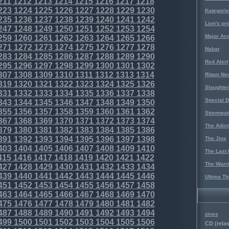
211
1212
1213
1214
1215
1216
1217
1218
223
1224
1225
1226
1227
1228
1229
1230
Kategorie
235
1236
1237
1238
1239
1240
1241
1242
Lion's pri
247
1248
1249
1250
1251
1252
1253
1254
Major Acc
259
1260
1261
1262
1263
1264
1265
1266
271
1272
1273
1274
1275
1276
1277
1278
Nabat
283
1284
1285
1286
1287
1288
1289
1290
Red Alert
295
1296
1297
1298
1299
1300
1301
1302
307
1308
1309
1310
1311
1312
1313
1314
Ritam Ne
319
1320
1321
1322
1323
1324
1325
1326
Slaughter
331
1332
1333
1334
1335
1336
1337
1338
Special D
343
1344
1345
1346
1347
1348
1349
1350
355
1356
1357
1358
1359
1360
1361
1362
Stormwat
367
1368
1369
1370
1371
1372
1373
1374
The Adict
379
1380
1381
1382
1383
1384
1385
1386
391
1392
1393
1394
1395
1396
1397
1398
The Jinx
403
1404
1405
1406
1407
1408
1409
1410
The Last 
415
1416
1417
1418
1419
1420
1421
1422
The Warri
427
1428
1429
1430
1431
1432
1433
1434
439
1440
1441
1442
1443
1444
1445
1446
Ultima Th
451
1452
1453
1454
1455
1456
1457
1458
463
1464
1465
1466
1467
1468
1469
1470
475
1476
1477
1478
1479
1480
1481
1482
487
1488
1489
1490
1491
1492
1493
1494
zines
499
1500
1501
1502
1503
1504
1505
1506
CD (relas