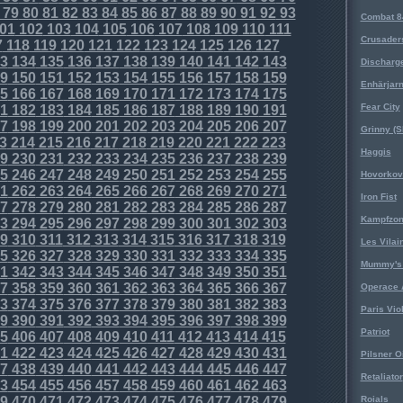
79
80
81
82
83
84
85
86
87
88
89
90
91
92
93
Combat 8
01
102
103
104
105
106
107
108
109
110
111
Crusader
7
118
119
120
121
122
123
124
125
126
127
3
134
135
136
137
138
139
140
141
142
143
Discharg
9
150
151
152
153
154
155
156
157
158
159
Enhärjar
5
166
167
168
169
170
171
172
173
174
175
Fear City
1
182
183
184
185
186
187
188
189
190
191
7
198
199
200
201
202
203
204
205
206
207
Grinny (S
3
214
215
216
217
218
219
220
221
222
223
Haggis
9
230
231
232
233
234
235
236
237
238
239
5
246
247
248
249
250
251
252
253
254
255
Hovorkovi
1
262
263
264
265
266
267
268
269
270
271
Iron Fist
7
278
279
280
281
282
283
284
285
286
287
Kampfzo
3
294
295
296
297
298
299
300
301
302
303
9
310
311
312
313
314
315
316
317
318
319
Les Vilai
5
326
327
328
329
330
331
332
333
334
335
Mummy's 
1
342
343
344
345
346
347
348
349
350
351
7
358
359
360
361
362
363
364
365
366
367
Operace 
3
374
375
376
377
378
379
380
381
382
383
Paris Vio
9
390
391
392
393
394
395
396
397
398
399
Patriot
5
406
407
408
409
410
411
412
413
414
415
1
422
423
424
425
426
427
428
429
430
431
Pilsner O
7
438
439
440
441
442
443
444
445
446
447
Retaliator
3
454
455
456
457
458
459
460
461
462
463
9
470
471
472
473
474
475
476
477
478
479
Roials