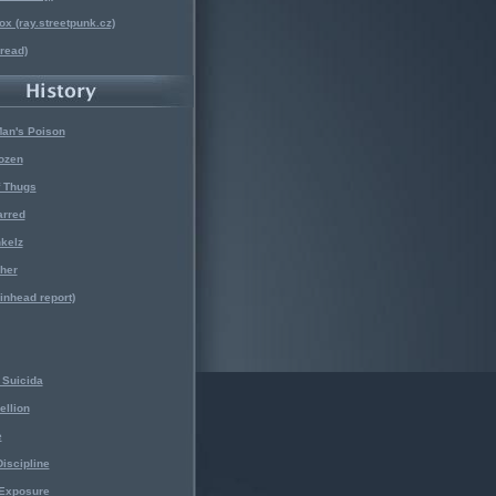
x (ray.streetpunk.cz)
nread)
Man's Poison
ozen
f Thugs
arred
kelz
her
kinhead report)
Suicida
ellion
e
iscipline
 Exposure