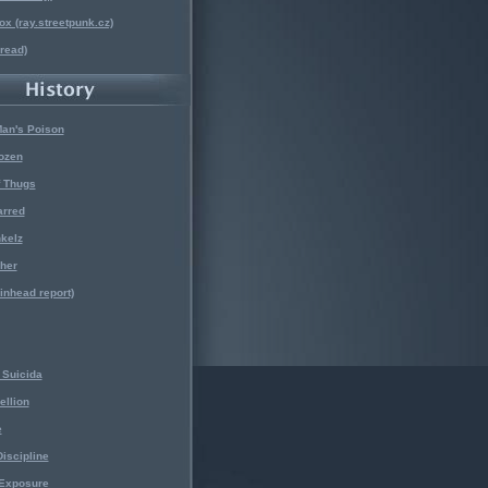
x (ray.streetpunk.cz)
nread)
Man's Poison
ozen
f Thugs
arred
kelz
her
kinhead report)
Suicida
ellion
e
iscipline
 Exposure