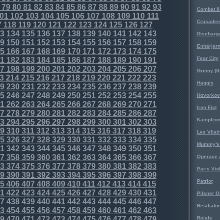
79
80
81
82
83
84
85
86
87
88
89
90
91
92
93
Combat 8
01
102
103
104
105
106
107
108
109
110
111
Crusader
7
118
119
120
121
122
123
124
125
126
127
3
134
135
136
137
138
139
140
141
142
143
Discharg
9
150
151
152
153
154
155
156
157
158
159
Enhärjar
5
166
167
168
169
170
171
172
173
174
175
Fear City
1
182
183
184
185
186
187
188
189
190
191
7
198
199
200
201
202
203
204
205
206
207
Grinny (S
3
214
215
216
217
218
219
220
221
222
223
Haggis
9
230
231
232
233
234
235
236
237
238
239
5
246
247
248
249
250
251
252
253
254
255
Hovorkovi
1
262
263
264
265
266
267
268
269
270
271
Iron Fist
7
278
279
280
281
282
283
284
285
286
287
Kampfzo
3
294
295
296
297
298
299
300
301
302
303
9
310
311
312
313
314
315
316
317
318
319
Les Vilai
5
326
327
328
329
330
331
332
333
334
335
Mummy's 
1
342
343
344
345
346
347
348
349
350
351
7
358
359
360
361
362
363
364
365
366
367
Operace 
3
374
375
376
377
378
379
380
381
382
383
Paris Vio
9
390
391
392
393
394
395
396
397
398
399
Patriot
5
406
407
408
409
410
411
412
413
414
415
1
422
423
424
425
426
427
428
429
430
431
Pilsner O
7
438
439
440
441
442
443
444
445
446
447
Retaliator
3
454
455
456
457
458
459
460
461
462
463
9
470
471
472
473
474
475
476
477
478
479
Roials