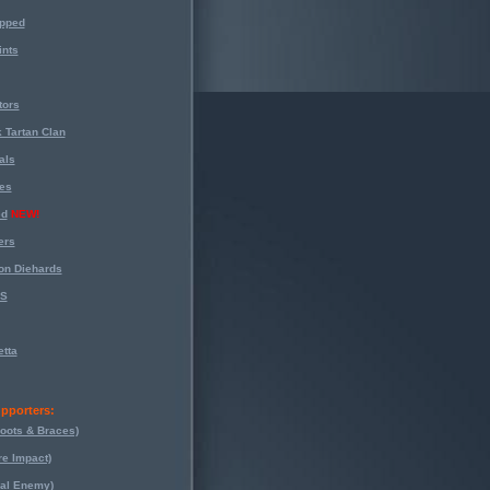
opped
nts
tors
 Tartan Clan
als
es
ed
NEW!
ers
on Diehards
-S
tta
pporters:
oots & Braces)
re Impact)
eal Enemy)