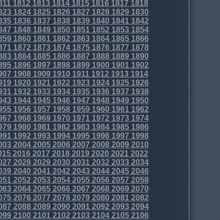
811
1812
1813
1814
1815
1816
1817
1818
823
1824
1825
1826
1827
1828
1829
1830
835
1836
1837
1838
1839
1840
1841
1842
847
1848
1849
1850
1851
1852
1853
1854
859
1860
1861
1862
1863
1864
1865
1866
871
1872
1873
1874
1875
1876
1877
1878
883
1884
1885
1886
1887
1888
1889
1890
895
1896
1897
1898
1899
1900
1901
1902
907
1908
1909
1910
1911
1912
1913
1914
919
1920
1921
1922
1923
1924
1925
1926
931
1932
1933
1934
1935
1936
1937
1938
943
1944
1945
1946
1947
1948
1949
1950
955
1956
1957
1958
1959
1960
1961
1962
967
1968
1969
1970
1971
1972
1973
1974
979
1980
1981
1982
1983
1984
1985
1986
991
1992
1993
1994
1995
1996
1997
1998
003
2004
2005
2006
2007
2008
2009
2010
015
2016
2017
2018
2019
2020
2021
2022
027
2028
2029
2030
2031
2032
2033
2034
039
2040
2041
2042
2043
2044
2045
2046
051
2052
2053
2054
2055
2056
2057
2058
063
2064
2065
2066
2067
2068
2069
2070
075
2076
2077
2078
2079
2080
2081
2082
087
2088
2089
2090
2091
2092
2093
2094
099
2100
2101
2102
2103
2104
2105
2106