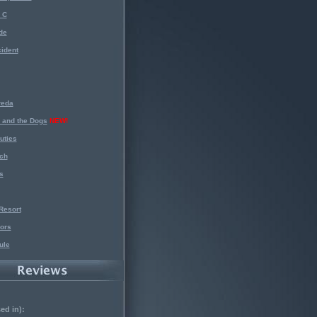
 C
de
ident
reda
 and the Dogs
NEW!
uties
ch
s
Resort
ors
ule
ed in):