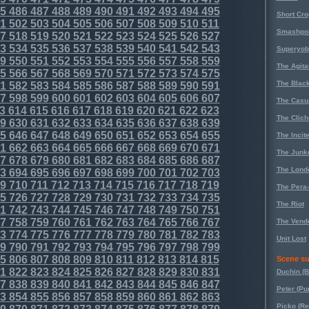
5
486
487
488
489
490
491
492
493
494
495
Short Cr
1
502
503
504
505
506
507
508
509
510
511
Smashpoi
7
518
519
520
521
522
523
524
525
526
527
3
534
535
536
537
538
539
540
541
542
543
Superyob
9
550
551
552
553
554
555
556
557
558
559
The Agita
5
566
567
568
569
570
571
572
573
574
575
The Black
1
582
583
584
585
586
587
588
589
590
591
7
598
599
600
601
602
603
604
605
606
607
The Casu
3
614
615
616
617
618
619
620
621
622
623
The Clich
9
630
631
632
633
634
635
636
637
638
639
5
646
647
648
649
650
651
652
653
654
655
The Incit
1
662
663
664
665
666
667
668
669
670
671
The Junk
7
678
679
680
681
682
683
684
685
686
687
The Lond
3
694
695
696
697
698
699
700
701
702
703
9
710
711
712
713
714
715
716
717
718
719
The Pera
5
726
727
728
729
730
731
732
733
734
735
The Riot
1
742
743
744
745
746
747
748
749
750
751
7
758
759
760
761
762
763
764
765
766
767
The Vende
3
774
775
776
777
778
779
780
781
782
783
Unit Lost
9
790
791
792
793
794
795
796
797
798
799
5
806
807
808
809
810
811
812
813
814
815
Scene su
1
822
823
824
825
826
827
828
829
830
831
Duchin (B
7
838
839
840
841
842
843
844
845
846
847
Peter (Pu
3
854
855
856
857
858
859
860
861
862
863
Picko (R