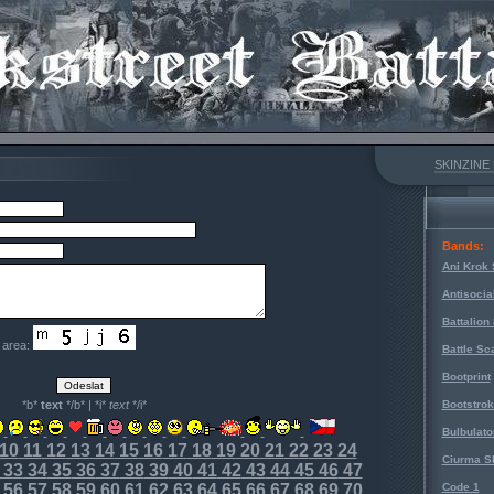
SKINZINE
Bands:
Ani Krok 
Antisocia
Battalion
e area:
Battle Sc
Bootprint
*b*
text
*/b* | *i*
text
*/i*
Bootstro
Bulbulato
10
11
12
13
14
15
16
17
18
19
20
21
22
23
24
Ciurma S
33
34
35
36
37
38
39
40
41
42
43
44
45
46
47
56
57
58
59
60
61
62
63
64
65
66
67
68
69
70
Code 1