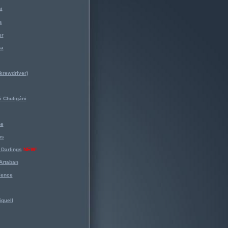
4
s
er
na
krewdriver)
 Chuligáni
ne
ns
Darlings
NEW!
Artaban
lence
iquell