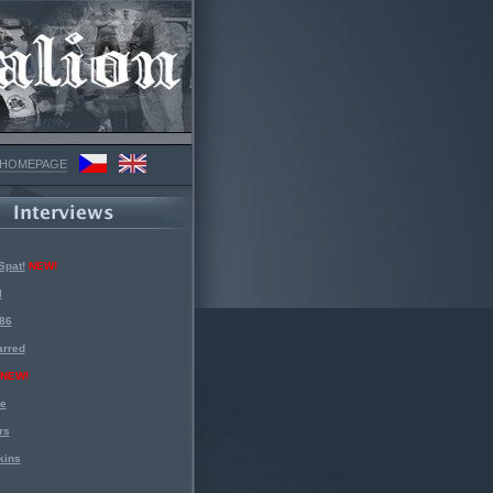
 HOMEPAGE
Spat!
NEW!
l
 86
arred
NEW!
ke
rs
kins