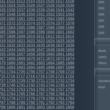
511
1512
1513
1514
1515
1516
1517
1518
2004
523
1524
1525
1526
1527
1528
1529
1530
2005
535
1536
1537
1538
1539
1540
1541
1542
547
1548
1549
1550
1551
1552
1553
1554
2006
559
1560
1561
1562
1563
1564
1565
1566
2007
571
1572
1573
1574
1575
1576
1577
1578
2008
583
1584
1585
1586
1587
1588
1589
1590
595
1596
1597
1598
1599
1600
1601
1602
2009
607
1608
1609
1610
1611
1612
1613
1614
619
1620
1621
1622
1623
1624
1625
1626
631
1632
1633
1634
1635
1636
1637
1638
643
1644
1645
1646
1647
1648
1649
1650
Bands
655
1656
1657
1658
1659
1660
1661
1662
Labels
667
1668
1669
1670
1671
1672
1673
1674
679
1680
1681
1682
1683
1684
1685
1686
Others
691
1692
1693
1694
1695
1696
1697
1698
703
1704
1705
1706
1707
1708
1709
1710
715
1716
1717
1718
1719
1720
1721
1722
727
1728
1729
1730
1731
1732
1733
1734
Guestboo
739
1740
1741
1742
1743
1744
1745
1746
Email
751
1752
1753
1754
1755
1756
1757
1758
763
1764
1765
1766
1767
1768
1769
1770
775
1776
1777
1778
1779
1780
1781
1782
787
1788
1789
1790
1791
1792
1793
1794
799
1800
1801
1802
1803
1804
1805
1806