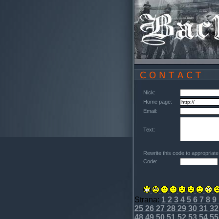
Nick:
Home page:
Email:
Text:
Rewrite this code to appropriat
Code:
Strana:
1
2
3
4
5
6
7
8
9
25
26
27
28
29
30
31
32
48
49
50
51
52
53
54
55