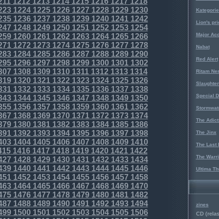
211
1212
1213
1214
1215
1216
1217
1218
223
1224
1225
1226
1227
1228
1229
1230
Kategorie
235
1236
1237
1238
1239
1240
1241
1242
Lion's pri
247
1248
1249
1250
1251
1252
1253
1254
Major Acc
259
1260
1261
1262
1263
1264
1265
1266
271
1272
1273
1274
1275
1276
1277
1278
Nabat
283
1284
1285
1286
1287
1288
1289
1290
Red Alert
295
1296
1297
1298
1299
1300
1301
1302
307
1308
1309
1310
1311
1312
1313
1314
Ritam Ne
319
1320
1321
1322
1323
1324
1325
1326
Slaughter
331
1332
1333
1334
1335
1336
1337
1338
Special D
343
1344
1345
1346
1347
1348
1349
1350
355
1356
1357
1358
1359
1360
1361
1362
Stormwat
367
1368
1369
1370
1371
1372
1373
1374
The Adict
379
1380
1381
1382
1383
1384
1385
1386
391
1392
1393
1394
1395
1396
1397
1398
The Jinx
403
1404
1405
1406
1407
1408
1409
1410
The Last 
415
1416
1417
1418
1419
1420
1421
1422
The Warri
427
1428
1429
1430
1431
1432
1433
1434
439
1440
1441
1442
1443
1444
1445
1446
Ultima Th
451
1452
1453
1454
1455
1456
1457
1458
463
1464
1465
1466
1467
1468
1469
1470
475
1476
1477
1478
1479
1480
1481
1482
487
1488
1489
1490
1491
1492
1493
1494
zines
499
1500
1501
1502
1503
1504
1505
1506
CD (relas