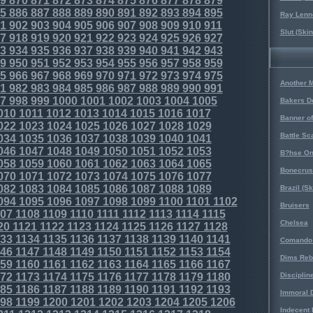
9
870
871
872
873
874
875
876
877
878
879
5
886
887
888
889
890
891
892
893
894
895
Ray Lenno
1
902
903
904
905
906
907
908
909
910
911
Slut (Ski
7
918
919
920
921
922
923
924
925
926
927
3
934
935
936
937
938
939
940
941
942
943
9
950
951
952
953
954
955
956
957
958
959
5
966
967
968
969
970
971
972
973
974
975
Another 
1
982
983
984
985
986
987
988
989
990
991
7
998
999
1000
1001
1002
1003
1004
1005
Bakers D
010
1011
1012
1013
1014
1015
1016
1017
Banner o
022
1023
1024
1025
1026
1027
1028
1029
Battle Sc
034
1035
1036
1037
1038
1039
1040
1041
046
1047
1048
1049
1050
1051
1052
1053
B?hse On
058
1059
1060
1061
1062
1063
1064
1065
Bonecrus
070
1071
1072
1073
1074
1075
1076
1077
082
1083
1084
1085
1086
1087
1088
1089
Brazil (S
094
1095
1096
1097
1098
1099
1100
1101
1102
Bruisers
07
1108
1109
1110
1111
1112
1113
1114
1115
Chelsea
20
1121
1122
1123
1124
1125
1126
1127
1128
33
1134
1135
1136
1137
1138
1139
1140
1141
Comando 
46
1147
1148
1149
1150
1151
1152
1153
1154
Dims Reb
59
1160
1161
1162
1163
1164
1165
1166
1167
72
1173
1174
1175
1176
1177
1178
1179
1180
Disciplin
85
1186
1187
1188
1189
1190
1191
1192
1193
Immoral D
98
1199
1200
1201
1202
1203
1204
1205
1206
Indecent