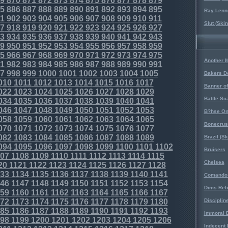
9
870
871
872
873
874
875
876
877
878
879
5
886
887
888
889
890
891
892
893
894
895
Ray Lenno
1
902
903
904
905
906
907
908
909
910
911
Slut (Ski
7
918
919
920
921
922
923
924
925
926
927
3
934
935
936
937
938
939
940
941
942
943
9
950
951
952
953
954
955
956
957
958
959
5
966
967
968
969
970
971
972
973
974
975
Another 
1
982
983
984
985
986
987
988
989
990
991
7
998
999
1000
1001
1002
1003
1004
1005
Bakers D
010
1011
1012
1013
1014
1015
1016
1017
Banner o
022
1023
1024
1025
1026
1027
1028
1029
Battle Sc
034
1035
1036
1037
1038
1039
1040
1041
046
1047
1048
1049
1050
1051
1052
1053
B?hse On
058
1059
1060
1061
1062
1063
1064
1065
Bonecrus
070
1071
1072
1073
1074
1075
1076
1077
082
1083
1084
1085
1086
1087
1088
1089
Brazil (S
094
1095
1096
1097
1098
1099
1100
1101
1102
Bruisers
07
1108
1109
1110
1111
1112
1113
1114
1115
Chelsea
20
1121
1122
1123
1124
1125
1126
1127
1128
33
1134
1135
1136
1137
1138
1139
1140
1141
Comando 
46
1147
1148
1149
1150
1151
1152
1153
1154
Dims Reb
59
1160
1161
1162
1163
1164
1165
1166
1167
72
1173
1174
1175
1176
1177
1178
1179
1180
Disciplin
85
1186
1187
1188
1189
1190
1191
1192
1193
Immoral D
98
1199
1200
1201
1202
1203
1204
1205
1206
Indecent