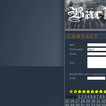
Nick:
Home page:
Email:
Text:
Rewrite this code to appropriat
Code:
Strana:
1
2
3
4
5
6
7
8
9
25
26
27
28
29
30
31
32
48
49
50
51
52
53
54
55