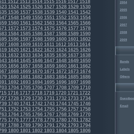
511
1512
1513
1514
1515
1516
1517
1518
2004
523
1524
1525
1526
1527
1528
1529
1530
2005
535
1536
1537
1538
1539
1540
1541
1542
547
1548
1549
1550
1551
1552
1553
1554
2006
559
1560
1561
1562
1563
1564
1565
1566
2007
571
1572
1573
1574
1575
1576
1577
1578
2008
583
1584
1585
1586
1587
1588
1589
1590
595
1596
1597
1598
1599
1600
1601
1602
2009
607
1608
1609
1610
1611
1612
1613
1614
619
1620
1621
1622
1623
1624
1625
1626
631
1632
1633
1634
1635
1636
1637
1638
643
1644
1645
1646
1647
1648
1649
1650
Bands
655
1656
1657
1658
1659
1660
1661
1662
Labels
667
1668
1669
1670
1671
1672
1673
1674
679
1680
1681
1682
1683
1684
1685
1686
Others
691
1692
1693
1694
1695
1696
1697
1698
703
1704
1705
1706
1707
1708
1709
1710
715
1716
1717
1718
1719
1720
1721
1722
727
1728
1729
1730
1731
1732
1733
1734
Guestboo
739
1740
1741
1742
1743
1744
1745
1746
Email
751
1752
1753
1754
1755
1756
1757
1758
763
1764
1765
1766
1767
1768
1769
1770
775
1776
1777
1778
1779
1780
1781
1782
787
1788
1789
1790
1791
1792
1793
1794
799
1800
1801
1802
1803
1804
1805
1806