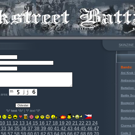
SKINZINE
Bands:
Ani Krok 
Antisocia
Battalion
e area:
Battle Sc
Bootprint
*b*
text
*/b* | *i*
text
*/i*
Bootstro
Bulbulato
10
11
12
13
14
15
16
17
18
19
20
21
22
23
24
Ciurma S
33
34
35
36
37
38
39
40
41
42
43
44
45
46
47
56
57
58
59
60
61
62
63
64
65
66
67
68
69
70
Code 1