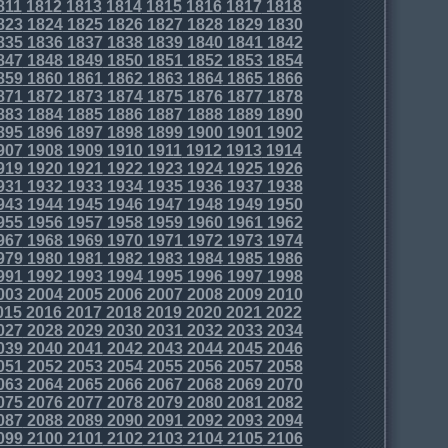
811
1812
1813
1814
1815
1816
1817
1818
823
1824
1825
1826
1827
1828
1829
1830
835
1836
1837
1838
1839
1840
1841
1842
847
1848
1849
1850
1851
1852
1853
1854
859
1860
1861
1862
1863
1864
1865
1866
871
1872
1873
1874
1875
1876
1877
1878
883
1884
1885
1886
1887
1888
1889
1890
895
1896
1897
1898
1899
1900
1901
1902
907
1908
1909
1910
1911
1912
1913
1914
919
1920
1921
1922
1923
1924
1925
1926
931
1932
1933
1934
1935
1936
1937
1938
943
1944
1945
1946
1947
1948
1949
1950
955
1956
1957
1958
1959
1960
1961
1962
967
1968
1969
1970
1971
1972
1973
1974
979
1980
1981
1982
1983
1984
1985
1986
991
1992
1993
1994
1995
1996
1997
1998
003
2004
2005
2006
2007
2008
2009
2010
015
2016
2017
2018
2019
2020
2021
2022
027
2028
2029
2030
2031
2032
2033
2034
039
2040
2041
2042
2043
2044
2045
2046
051
2052
2053
2054
2055
2056
2057
2058
063
2064
2065
2066
2067
2068
2069
2070
075
2076
2077
2078
2079
2080
2081
2082
087
2088
2089
2090
2091
2092
2093
2094
099
2100
2101
2102
2103
2104
2105
2106