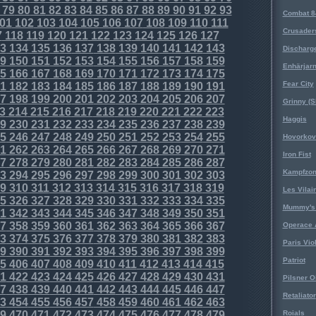
79
80
81
82
83
84
85
86
87
88
89
90
91
92
93
Combat 8
01
102
103
104
105
106
107
108
109
110
111
Crusader
7
118
119
120
121
122
123
124
125
126
127
3
134
135
136
137
138
139
140
141
142
143
Discharg
9
150
151
152
153
154
155
156
157
158
159
Enhärjar
5
166
167
168
169
170
171
172
173
174
175
Fear City
1
182
183
184
185
186
187
188
189
190
191
7
198
199
200
201
202
203
204
205
206
207
Grinny (S
3
214
215
216
217
218
219
220
221
222
223
Haggis
9
230
231
232
233
234
235
236
237
238
239
5
246
247
248
249
250
251
252
253
254
255
Hovorkovi
1
262
263
264
265
266
267
268
269
270
271
Iron Fist
7
278
279
280
281
282
283
284
285
286
287
Kampfzo
3
294
295
296
297
298
299
300
301
302
303
9
310
311
312
313
314
315
316
317
318
319
Les Vilai
5
326
327
328
329
330
331
332
333
334
335
Mummy's 
1
342
343
344
345
346
347
348
349
350
351
7
358
359
360
361
362
363
364
365
366
367
Operace 
3
374
375
376
377
378
379
380
381
382
383
Paris Vio
9
390
391
392
393
394
395
396
397
398
399
Patriot
5
406
407
408
409
410
411
412
413
414
415
1
422
423
424
425
426
427
428
429
430
431
Pilsner O
7
438
439
440
441
442
443
444
445
446
447
Retaliator
3
454
455
456
457
458
459
460
461
462
463
9
470
471
472
473
474
475
476
477
478
479
Roials