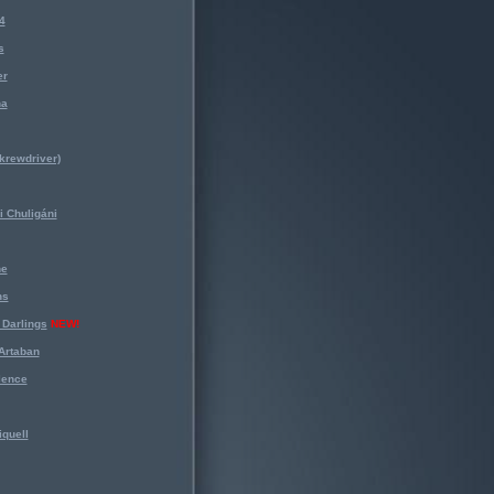
4
s
er
na
krewdriver)
 Chuligáni
ne
ns
Darlings
NEW!
Artaban
lence
iquell