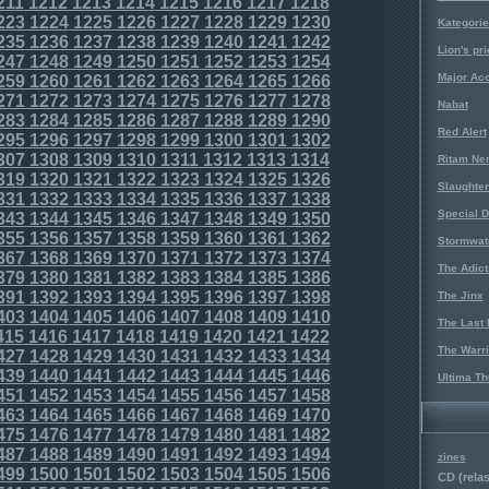
211
1212
1213
1214
1215
1216
1217
1218
223
1224
1225
1226
1227
1228
1229
1230
Kategorie
235
1236
1237
1238
1239
1240
1241
1242
Lion's pri
247
1248
1249
1250
1251
1252
1253
1254
Major Acc
259
1260
1261
1262
1263
1264
1265
1266
271
1272
1273
1274
1275
1276
1277
1278
Nabat
283
1284
1285
1286
1287
1288
1289
1290
Red Alert
295
1296
1297
1298
1299
1300
1301
1302
307
1308
1309
1310
1311
1312
1313
1314
Ritam Ne
319
1320
1321
1322
1323
1324
1325
1326
Slaughter
331
1332
1333
1334
1335
1336
1337
1338
Special D
343
1344
1345
1346
1347
1348
1349
1350
355
1356
1357
1358
1359
1360
1361
1362
Stormwat
367
1368
1369
1370
1371
1372
1373
1374
The Adict
379
1380
1381
1382
1383
1384
1385
1386
391
1392
1393
1394
1395
1396
1397
1398
The Jinx
403
1404
1405
1406
1407
1408
1409
1410
The Last 
415
1416
1417
1418
1419
1420
1421
1422
The Warri
427
1428
1429
1430
1431
1432
1433
1434
439
1440
1441
1442
1443
1444
1445
1446
Ultima Th
451
1452
1453
1454
1455
1456
1457
1458
463
1464
1465
1466
1467
1468
1469
1470
475
1476
1477
1478
1479
1480
1481
1482
487
1488
1489
1490
1491
1492
1493
1494
zines
499
1500
1501
1502
1503
1504
1505
1506
CD (relas