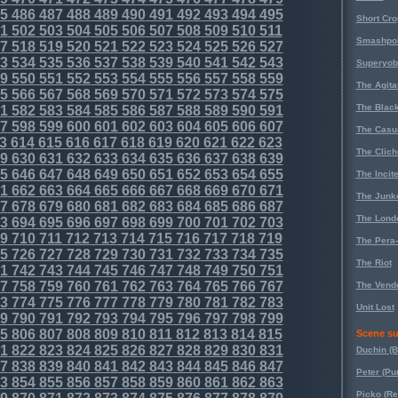
5
486
487
488
489
490
491
492
493
494
495
Short Cr
1
502
503
504
505
506
507
508
509
510
511
Smashpoi
7
518
519
520
521
522
523
524
525
526
527
3
534
535
536
537
538
539
540
541
542
543
Superyob
9
550
551
552
553
554
555
556
557
558
559
The Agita
5
566
567
568
569
570
571
572
573
574
575
The Black
1
582
583
584
585
586
587
588
589
590
591
7
598
599
600
601
602
603
604
605
606
607
The Casu
3
614
615
616
617
618
619
620
621
622
623
The Clich
9
630
631
632
633
634
635
636
637
638
639
5
646
647
648
649
650
651
652
653
654
655
The Incit
1
662
663
664
665
666
667
668
669
670
671
The Junk
7
678
679
680
681
682
683
684
685
686
687
The Lond
3
694
695
696
697
698
699
700
701
702
703
9
710
711
712
713
714
715
716
717
718
719
The Pera
5
726
727
728
729
730
731
732
733
734
735
The Riot
1
742
743
744
745
746
747
748
749
750
751
7
758
759
760
761
762
763
764
765
766
767
The Vende
3
774
775
776
777
778
779
780
781
782
783
Unit Lost
9
790
791
792
793
794
795
796
797
798
799
5
806
807
808
809
810
811
812
813
814
815
Scene su
1
822
823
824
825
826
827
828
829
830
831
Duchin (B
7
838
839
840
841
842
843
844
845
846
847
Peter (Pu
3
854
855
856
857
858
859
860
861
862
863
Picko (R