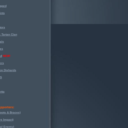
opped
nts
tors
 Tartan Clan
als
es
ed
NEW!
ers
on Diehards
-S
tta
pporters:
oots & Braces)
re Impact)
eal Enemy)