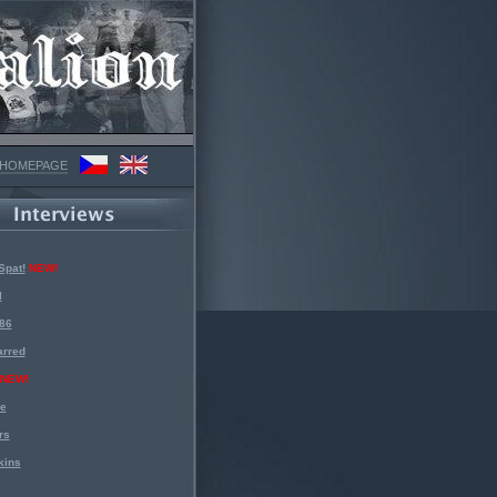
 HOMEPAGE
Spat!
NEW!
l
 86
arred
NEW!
ke
rs
kins