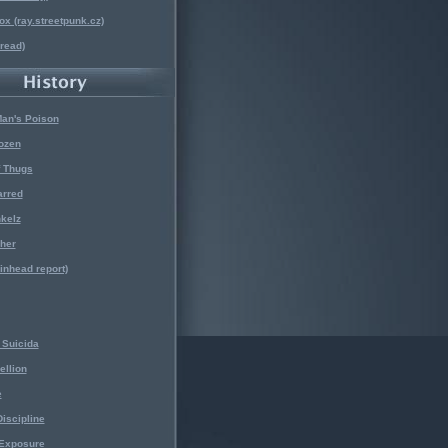
x (ray.streetpunk.cz)
nread)
Man's Poison
ozen
f Thugs
arred
kelz
her
kinhead report)
Suicida
ellion
e
iscipline
 Exposure