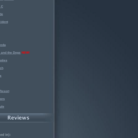
 C
de
ident
reda
 and the Dogs
NEW!
uties
ch
s
Resort
ors
ule
ed in):