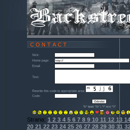
Nick:
Home page:
Email:
Text:
Rewrite this code to appropriate area:
Code:
*b*
text
*/b* | *i*
text
*/i*
Strana:
1
2
3
4
5
6
7
8
9
10
11
12
13
1
20
21
22
23
24
25
26
27
28
29
30
31
3