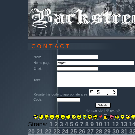
Nick:
Home page:
Email:
Text:
Rewrite this code to appropriate area:
Code:
*b*
text
*/b* | *i*
text
*/i*
Strana:
1
2
3
4
5
6
7
8
9
10
11
12
13
1
20
21
22
23
24
25
26
27
28
29
30
31
3