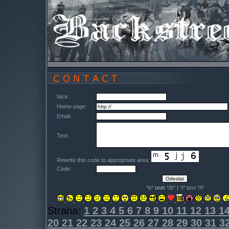
Nick:
Home page:
Email:
Text:
Rewrite this code to appropriate area:
Code:
*b*
text
*/b* | *i*
text
*/i*
Strana:
1
2
3
4
5
6
7
8
9
10
11
12
13
1
20
21
22
23
24
25
26
27
28
29
30
31
3