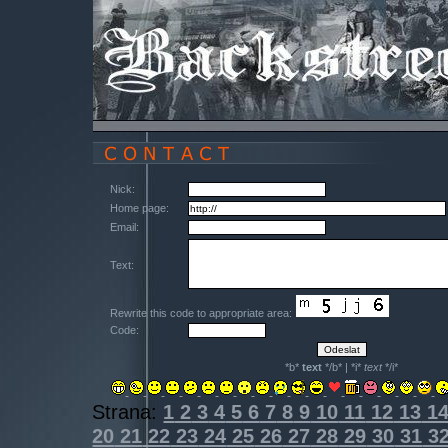
Nick:
Home page:
Email:
Text:
Rewrite this code to appropriate area:
Code:
*b*
text
*/b* | *i*
text
*/i*
Strana:
1
2
3
4
5
6
7
8
9
10
11
12
13
1
20
21
22
23
24
25
26
27
28
29
30
31
3