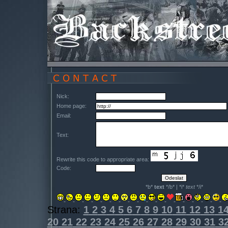
Nick:
Home page:
Email:
Text:
Rewrite this code to appropriate area:
Code:
*b*
text
*/b* | *i*
text
*/i*
Strana:
1
2
3
4
5
6
7
8
9
10
11
12
13
1
20
21
22
23
24
25
26
27
28
29
30
31
3