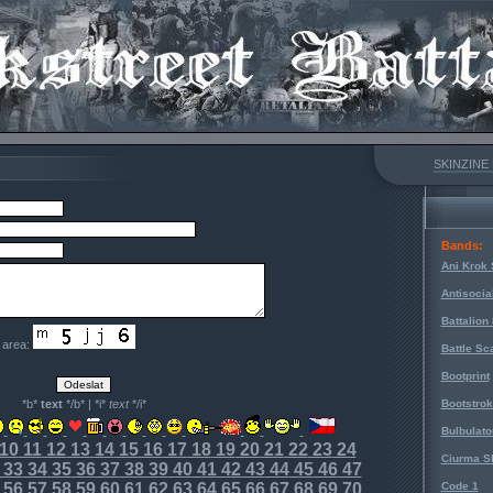
SKINZINE
Bands:
Ani Krok 
Antisocia
Battalion
e area:
Battle Sc
Bootprint
*b*
text
*/b* | *i*
text
*/i*
Bootstro
Bulbulato
10
11
12
13
14
15
16
17
18
19
20
21
22
23
24
Ciurma S
33
34
35
36
37
38
39
40
41
42
43
44
45
46
47
56
57
58
59
60
61
62
63
64
65
66
67
68
69
70
Code 1