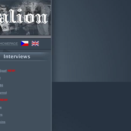
 HOMEPAGE
Spat!
NEW!
l
 86
arred
NEW!
ke
rs
kins