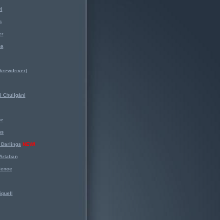
4
s
er
na
krewdriver)
 Chuligáni
ne
ns
Darlings
NEW!
Artaban
lence
iquell