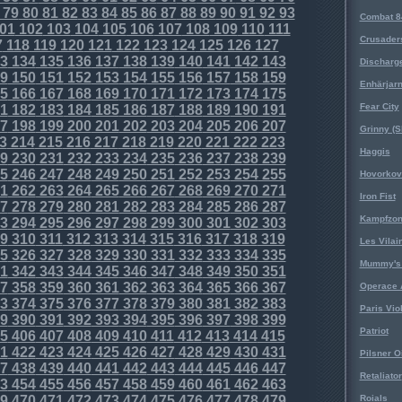
79
80
81
82
83
84
85
86
87
88
89
90
91
92
93
Combat 8
01
102
103
104
105
106
107
108
109
110
111
Crusader
7
118
119
120
121
122
123
124
125
126
127
3
134
135
136
137
138
139
140
141
142
143
Discharg
9
150
151
152
153
154
155
156
157
158
159
Enhärjar
5
166
167
168
169
170
171
172
173
174
175
Fear City
1
182
183
184
185
186
187
188
189
190
191
7
198
199
200
201
202
203
204
205
206
207
Grinny (S
3
214
215
216
217
218
219
220
221
222
223
Haggis
9
230
231
232
233
234
235
236
237
238
239
5
246
247
248
249
250
251
252
253
254
255
Hovorkovi
1
262
263
264
265
266
267
268
269
270
271
Iron Fist
7
278
279
280
281
282
283
284
285
286
287
Kampfzo
3
294
295
296
297
298
299
300
301
302
303
9
310
311
312
313
314
315
316
317
318
319
Les Vilai
5
326
327
328
329
330
331
332
333
334
335
Mummy's 
1
342
343
344
345
346
347
348
349
350
351
7
358
359
360
361
362
363
364
365
366
367
Operace 
3
374
375
376
377
378
379
380
381
382
383
Paris Vio
9
390
391
392
393
394
395
396
397
398
399
Patriot
5
406
407
408
409
410
411
412
413
414
415
1
422
423
424
425
426
427
428
429
430
431
Pilsner O
7
438
439
440
441
442
443
444
445
446
447
Retaliator
3
454
455
456
457
458
459
460
461
462
463
9
470
471
472
473
474
475
476
477
478
479
Roials