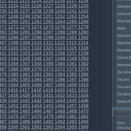
211
1212
1213
1214
1215
1216
1217
1218
223
1224
1225
1226
1227
1228
1229
1230
Kategorie
235
1236
1237
1238
1239
1240
1241
1242
Lion's pri
247
1248
1249
1250
1251
1252
1253
1254
Major Acc
259
1260
1261
1262
1263
1264
1265
1266
271
1272
1273
1274
1275
1276
1277
1278
Nabat
283
1284
1285
1286
1287
1288
1289
1290
Red Alert
295
1296
1297
1298
1299
1300
1301
1302
307
1308
1309
1310
1311
1312
1313
1314
Ritam Ne
319
1320
1321
1322
1323
1324
1325
1326
Slaughter
331
1332
1333
1334
1335
1336
1337
1338
Special D
343
1344
1345
1346
1347
1348
1349
1350
355
1356
1357
1358
1359
1360
1361
1362
Stormwat
367
1368
1369
1370
1371
1372
1373
1374
The Adict
379
1380
1381
1382
1383
1384
1385
1386
391
1392
1393
1394
1395
1396
1397
1398
The Jinx
403
1404
1405
1406
1407
1408
1409
1410
The Last 
415
1416
1417
1418
1419
1420
1421
1422
The Warri
427
1428
1429
1430
1431
1432
1433
1434
439
1440
1441
1442
1443
1444
1445
1446
Ultima Th
451
1452
1453
1454
1455
1456
1457
1458
463
1464
1465
1466
1467
1468
1469
1470
475
1476
1477
1478
1479
1480
1481
1482
487
1488
1489
1490
1491
1492
1493
1494
zines
499
1500
1501
1502
1503
1504
1505
1506
CD (relas