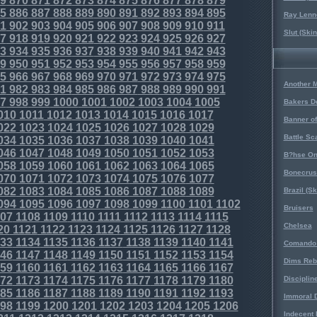
9
870
871
872
873
874
875
876
877
878
879
5
886
887
888
889
890
891
892
893
894
895
Ray Lenno
1
902
903
904
905
906
907
908
909
910
911
Slut (Ski
7
918
919
920
921
922
923
924
925
926
927
3
934
935
936
937
938
939
940
941
942
943
9
950
951
952
953
954
955
956
957
958
959
5
966
967
968
969
970
971
972
973
974
975
Another 
1
982
983
984
985
986
987
988
989
990
991
7
998
999
1000
1001
1002
1003
1004
1005
Bakers D
010
1011
1012
1013
1014
1015
1016
1017
Banner o
022
1023
1024
1025
1026
1027
1028
1029
Battle Sc
034
1035
1036
1037
1038
1039
1040
1041
046
1047
1048
1049
1050
1051
1052
1053
B?hse On
058
1059
1060
1061
1062
1063
1064
1065
Bonecrus
070
1071
1072
1073
1074
1075
1076
1077
082
1083
1084
1085
1086
1087
1088
1089
Brazil (S
094
1095
1096
1097
1098
1099
1100
1101
1102
Bruisers
07
1108
1109
1110
1111
1112
1113
1114
1115
Chelsea
20
1121
1122
1123
1124
1125
1126
1127
1128
33
1134
1135
1136
1137
1138
1139
1140
1141
Comando 
46
1147
1148
1149
1150
1151
1152
1153
1154
Dims Reb
59
1160
1161
1162
1163
1164
1165
1166
1167
72
1173
1174
1175
1176
1177
1178
1179
1180
Disciplin
85
1186
1187
1188
1189
1190
1191
1192
1193
Immoral D
98
1199
1200
1201
1202
1203
1204
1205
1206
Indecent