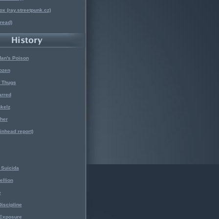
x (ray.streetpunk.cz)
nread)
Man's Poison
ozen
f Thugs
arred
kelz
her
kinhead report)
Suicida
ellion
e
iscipline
 Exposure