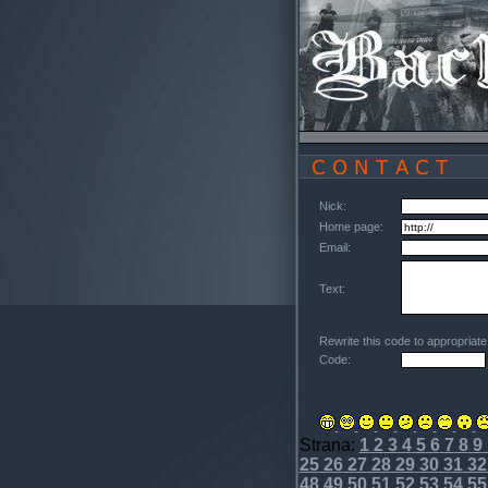
Nick:
Home page:
Email:
Text:
Rewrite this code to appropriat
Code:
Strana:
1
2
3
4
5
6
7
8
9
25
26
27
28
29
30
31
32
48
49
50
51
52
53
54
55