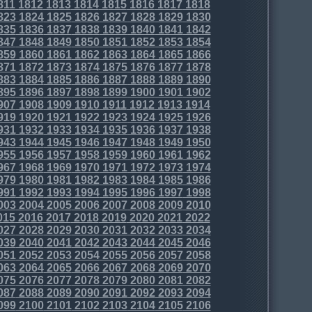
811
1812
1813
1814
1815
1816
1817
1818
823
1824
1825
1826
1827
1828
1829
1830
835
1836
1837
1838
1839
1840
1841
1842
847
1848
1849
1850
1851
1852
1853
1854
859
1860
1861
1862
1863
1864
1865
1866
871
1872
1873
1874
1875
1876
1877
1878
883
1884
1885
1886
1887
1888
1889
1890
895
1896
1897
1898
1899
1900
1901
1902
907
1908
1909
1910
1911
1912
1913
1914
919
1920
1921
1922
1923
1924
1925
1926
931
1932
1933
1934
1935
1936
1937
1938
943
1944
1945
1946
1947
1948
1949
1950
955
1956
1957
1958
1959
1960
1961
1962
967
1968
1969
1970
1971
1972
1973
1974
979
1980
1981
1982
1983
1984
1985
1986
991
1992
1993
1994
1995
1996
1997
1998
003
2004
2005
2006
2007
2008
2009
2010
015
2016
2017
2018
2019
2020
2021
2022
027
2028
2029
2030
2031
2032
2033
2034
039
2040
2041
2042
2043
2044
2045
2046
051
2052
2053
2054
2055
2056
2057
2058
063
2064
2065
2066
2067
2068
2069
2070
075
2076
2077
2078
2079
2080
2081
2082
087
2088
2089
2090
2091
2092
2093
2094
099
2100
2101
2102
2103
2104
2105
2106