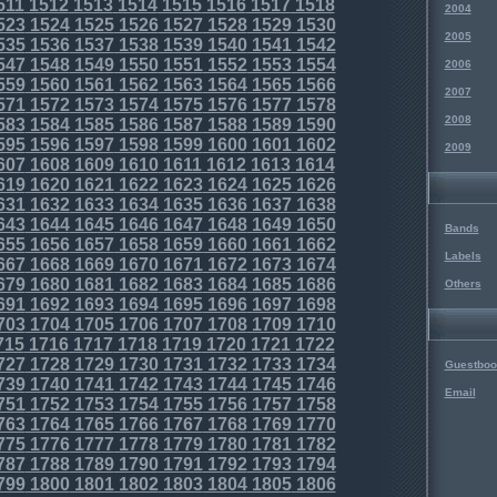
511
1512
1513
1514
1515
1516
1517
1518
2004
523
1524
1525
1526
1527
1528
1529
1530
2005
535
1536
1537
1538
1539
1540
1541
1542
547
1548
1549
1550
1551
1552
1553
1554
2006
559
1560
1561
1562
1563
1564
1565
1566
2007
571
1572
1573
1574
1575
1576
1577
1578
2008
583
1584
1585
1586
1587
1588
1589
1590
595
1596
1597
1598
1599
1600
1601
1602
2009
607
1608
1609
1610
1611
1612
1613
1614
619
1620
1621
1622
1623
1624
1625
1626
631
1632
1633
1634
1635
1636
1637
1638
643
1644
1645
1646
1647
1648
1649
1650
Bands
655
1656
1657
1658
1659
1660
1661
1662
Labels
667
1668
1669
1670
1671
1672
1673
1674
679
1680
1681
1682
1683
1684
1685
1686
Others
691
1692
1693
1694
1695
1696
1697
1698
703
1704
1705
1706
1707
1708
1709
1710
715
1716
1717
1718
1719
1720
1721
1722
727
1728
1729
1730
1731
1732
1733
1734
Guestboo
739
1740
1741
1742
1743
1744
1745
1746
Email
751
1752
1753
1754
1755
1756
1757
1758
763
1764
1765
1766
1767
1768
1769
1770
775
1776
1777
1778
1779
1780
1781
1782
787
1788
1789
1790
1791
1792
1793
1794
799
1800
1801
1802
1803
1804
1805
1806