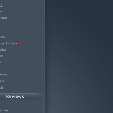
 C
de
ident
reda
 and the Dogs
NEW!
uties
ch
s
Resort
ors
ule
ed in):