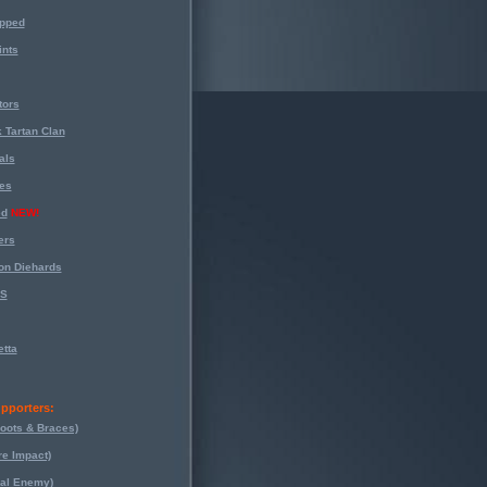
opped
nts
tors
 Tartan Clan
als
es
ed
NEW!
ers
on Diehards
-S
tta
pporters:
oots & Braces)
re Impact)
eal Enemy)